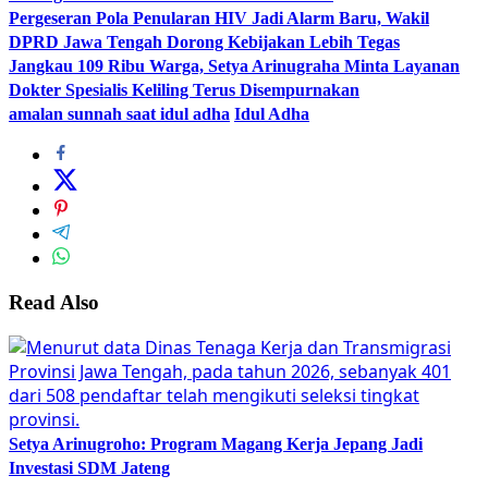
Pergeseran Pola Penularan HIV Jadi Alarm Baru, Wakil
DPRD Jawa Tengah Dorong Kebijakan Lebih Tegas
Jangkau 109 Ribu Warga, Setya Arinugraha Minta Layanan
Dokter Spesialis Keliling Terus Disempurnakan
amalan sunnah saat idul adha
Idul Adha
Read Also
Setya Arinugroho: Program Magang Kerja Jepang Jadi
Investasi SDM Jateng