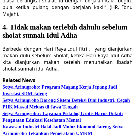
biasa berangkat shalat ‘id dengan berjalan kaki, begitu
pula ketika pulang dengan berjalan kaki.“ (HR. Ibnu
Majah).
4. Tidak makan terlebih dahulu sebelum
sholat sunnah Idul Adha
Berbeda dengan Hari Raya Idul fitri , yang dianjurkan
makan dulu sebelum Sholat, ketika Hari Raya Idul Adha
kita dianjurkan makan setelah menunaikan ibadah
sholat sunnah idul Adha.
Related News
Setya Arinugroho: Program Magang Kerja Jepang Jadi
Investasi SDM Jateng
Setya Arinugroho Dorong Sistem Deteksi Dini Industri, Cegah
PHK Massal Meluas di Jawa Tengah
Setya Arinugroho : Layanan Psikolog Gratis Harus Diikuti
Penguatan Edukasi Kesehatan Mental
Kawasan Industri Halal Jadi Motor Ekonomi Jateng, Setya
Arinugroho Tekankan Pemerataan UMKM