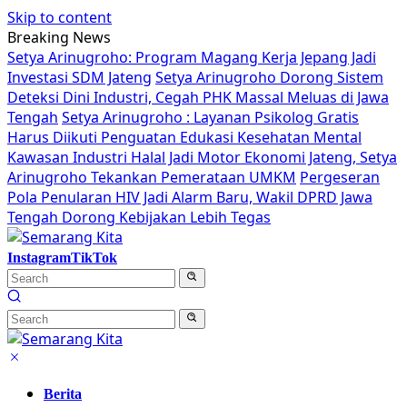
Skip to content
Breaking News
Setya Arinugroho: Program Magang Kerja Jepang Jadi
Investasi SDM Jateng
Setya Arinugroho Dorong Sistem
Deteksi Dini Industri, Cegah PHK Massal Meluas di Jawa
Tengah
Setya Arinugroho : Layanan Psikolog Gratis
Harus Diikuti Penguatan Edukasi Kesehatan Mental
Kawasan Industri Halal Jadi Motor Ekonomi Jateng, Setya
Arinugroho Tekankan Pemerataan UMKM
Pergeseran
Pola Penularan HIV Jadi Alarm Baru, Wakil DPRD Jawa
Tengah Dorong Kebijakan Lebih Tegas
Instagram
TikTok
Berita