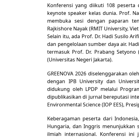
Konferensi yang diikuti 108 peserta
keynote speaker
kelas dunia. Prof. N
membuka sesi dengan paparan tenta
Rajkishore Nayak (RMIT University, Vie
Selain itu, ada Prof. Dr. Hadi Susilo A
dan pengelolaan sumber daya air. Hadir
termasuk Prof. Dr. Prabang Setyono (
(Universitas Negeri Jakarta).
GREENOVA 2026 diselenggarakan oleh
dengan IPB University dan Universi
didukung oleh LPDP melalui Program E
dipublikasikan di jurnal bereputasi int
Environmental Science (IOP EES)
,
Presi
Keberagaman peserta dari Indonesia, F
Hungaria, dan Inggris menunjukkan 
ilmiah internasional. Konferensi i