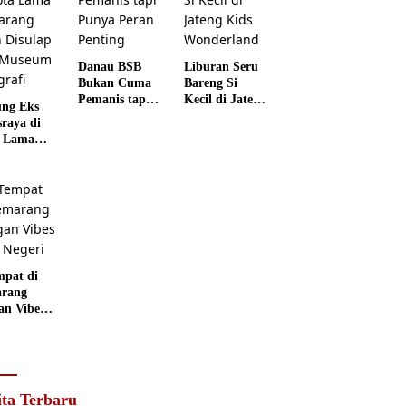
Danau BSB
Liburan Seru
Bukan Cuma
Bareng Si
Pemanis tapi
Kecil di Jateng
ng Eks
Punya Peran
Kids
sraya di
Penting
Wonderland
 Lama
rang
 Disulap
 Museum
grafi
mpat di
rang
an Vibes
 Negeri
ita Terbaru