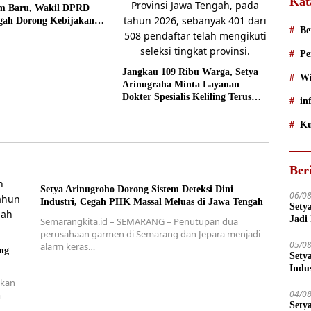
Kat
rm Baru, Wakil DPRD
gah Dorong Kebijakan
Be
as
Pe
Jangkau 109 Ribu Warga, Setya
Wi
Arinugraha Minta Layanan
Dokter Spesialis Keliling Terus
in
Disempurnakan
Ku
Ber
Setya Arinugroho Dorong Sistem Deteksi Dini
06/0
Industri, Cegah PHK Massal Meluas di Jawa Tengah
Sety
Jadi
Semarangkita.id – SEMARANG – Penutupan dua
perusahaan garmen di Semarang dan Jepara menjadi
05/0
alarm keras…
ng
Sety
Indu
tkan
04/0
m
Sety