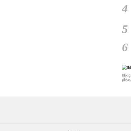
4
5
6
Klik 
plea