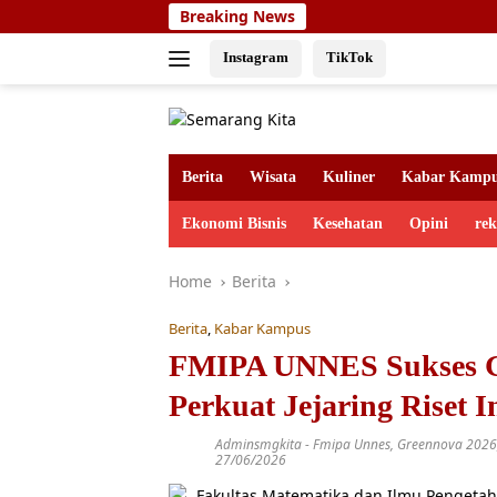
Skip
Breaking News
to
content
Instagram
TikTok
Berita
Wisata
Kuliner
Kabar Kamp
Ekonomi Bisnis
Kesehatan
Opini
re
Home
Berita
Berita
,
Kabar Kampus
FMIPA UNNES Sukses 
Perkuat Jejaring Riset I
Adminsmgkita
-
Fmipa Unnes
,
Greennova 2026
27/06/2026