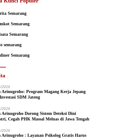
a Kunci Populer
rita Semarang
mkot Semarang
sata Semarang
fo semarang
liner Semarang
ita
8/2026
a Arinugroho: Program Magang Kerja Jepang
 Investasi SDM Jateng
8/2026
a Arinugroho Dorong Sistem Deteksi Dini
stri, Cegah PHK Massal Meluas di Jawa Tengah
8/2026
a Arinugroho : Layanan Psikolog Gratis Harus