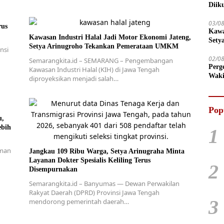
Diik
03/0
rus
Kawa
Kawasan Industri Halal Jadi Motor Ekonomi Jateng,
Sety
Setya Arinugroho Tekankan Pemerataan UMKM
nsi
02/0
Semarangkita.id – SEMARANG – Pengembangan
Perg
Kawasan Industri Halal (KIH) di Jawa Tengah
Waki
diproyeksikan menjadi salah…
Tega
Pop
u,
ebih
1
uman
Jangkau 109 Ribu Warga, Setya Arinugraha Minta
Layanan Dokter Spesialis Keliling Terus
2
Disempurnakan
Semarangkita.id – Banyumas — Dewan Perwakilan
Rakyat Daerah (DPRD) Provinsi Jawa Tengah
3
mendorong pemerintah daerah…