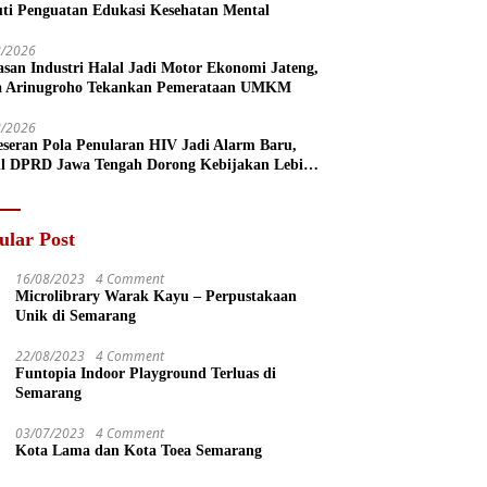
uti Penguatan Edukasi Kesehatan Mental
8/2026
san Industri Halal Jadi Motor Ekonomi Jateng,
a Arinugroho Tekankan Pemerataan UMKM
8/2026
eseran Pola Penularan HIV Jadi Alarm Baru,
l DPRD Jawa Tengah Dorong Kebijakan Lebih
s
ular Post
16/08/2023
4 Comment
Microlibrary Warak Kayu – Perpustakaan
Unik di Semarang
22/08/2023
4 Comment
Funtopia Indoor Playground Terluas di
Semarang
03/07/2023
4 Comment
Kota Lama dan Kota Toea Semarang