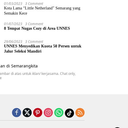
01/03/2023
3 Comment
Kota Lama “Little Netherland” Semarang yang
Semakin Kece
01/07/2023
3 Comment
8 Tempat Nugas Cozy di Area UNNES
29/06/2023
3 Comment
UNNES Menyedikan Kuota 50 Persen untuk
Jalur Seleksi Mandiri
gambar di atas untuk iklan/ kerjasama. Chat only,
se