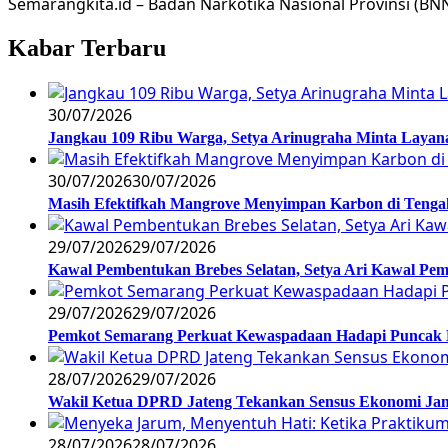
Semarangkita.id – Badan Narkotika Nasional Provinsi 
Kabar Terbaru
30/07/2026
Jangkau 109 Ribu Warga, Setya Arinugraha Minta Layanan
30/07/2026
30/07/2026
Masih Efektifkah Mangrove Menyimpan Karbon di Teng
29/07/2026
29/07/2026
Kawal Pembentukan Brebes Selatan, Setya Ari Kawal P
29/07/2026
29/07/2026
Pemkot Semarang Perkuat Kewaspadaan Hadapi Puncak
28/07/2026
29/07/2026
Wakil Ketua DPRD Jateng Tekankan Sensus Ekonomi Jan
28/07/2026
28/07/2026