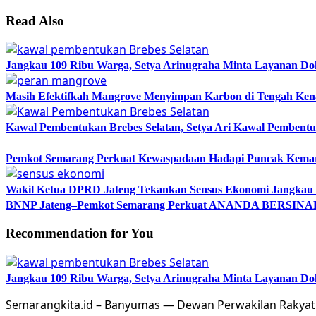
Read Also
Jangkau 109 Ribu Warga, Setya Arinugraha Minta Layanan Dokt
Masih Efektifkah Mangrove Menyimpan Karbon di Tengah Ke
Kawal Pembentukan Brebes Selatan, Setya Ari Kawal Pemben
Pemkot Semarang Perkuat Kewaspadaan Hadapi Puncak Kema
Wakil Ketua DPRD Jateng Tekankan Sensus Ekonomi Jangkau 
BNNP Jateng–Pemkot Semarang Perkuat ANANDA BERSINAR, 
Recommendation for You
Jangkau 109 Ribu Warga, Setya Arinugraha Minta Layanan Dokt
Semarangkita.id – Banyumas — Dewan Perwakilan Rakyat