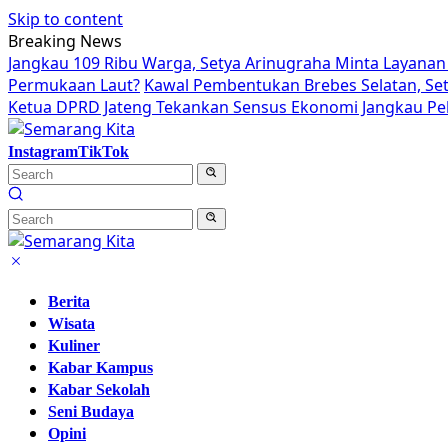
Skip to content
Breaking News
Jangkau 109 Ribu Warga, Setya Arinugraha Minta Layanan 
Permukaan Laut?
Kawal Pembentukan Brebes Selatan, Se
Ketua DPRD Jateng Tekankan Sensus Ekonomi Jangkau Pek
Instagram
TikTok
Berita
Wisata
Kuliner
Kabar Kampus
Kabar Sekolah
Seni Budaya
Opini