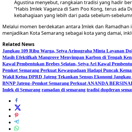
Agustina menyebut, rangkaian tradisi yang hadir b
“Habis Imlek Vaganza di Sam Poo Kong, terus ada D
kebahagiaan yang lebih dari pada sebelum-sebelumn
Melalui momen berdekatan antara Imlek dan Ramadhan in
menjadikan Kota Semarang sebagai kota yang damai, inkl
Related News
Jangkau 109 Ribu Warga, Setya Arinugraha Minta Layanan Dokt
Masih Efektifkah Mangrove Menyimpan Karbon di Tengah Ke
Kawal Pembentukan Brebes Selatan, Setya Ari Kawal Pemben
Pemkot Semarang Perkuat Kewaspadaan Hadapi Puncak Kema
Wakil Ketua DPRD Jateng Tekankan Sensus Ekonomi Jangkau 
BNNP Jateng–Pemkot Semarang Perkuat ANANDA BERSINAR, 
Imlek di Semarang
ramadan di semarang
tradisi dugderan sema