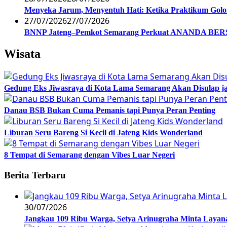
Menyeka Jarum, Menyentuh Hati: Ketika Praktikum Gol
27/07/2026
27/07/2026
BNNP Jateng–Pemkot Semarang Perkuat ANANDA BERSI
Wisata
Gedung Eks Jiwasraya di Kota Lama Semarang Akan Disulap j
Danau BSB Bukan Cuma Pemanis tapi Punya Peran Penting
Liburan Seru Bareng Si Kecil di Jateng Kids Wonderland
8 Tempat di Semarang dengan Vibes Luar Negeri
Berita Terbaru
30/07/2026
Jangkau 109 Ribu Warga, Setya Arinugraha Minta Layanan