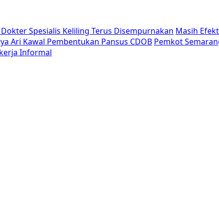
Dokter Spesialis Keliling Terus Disempurnakan
Masih Efek
tya Ari Kawal Pembentukan Pansus CDOB
Pemkot Semaran
erja Informal