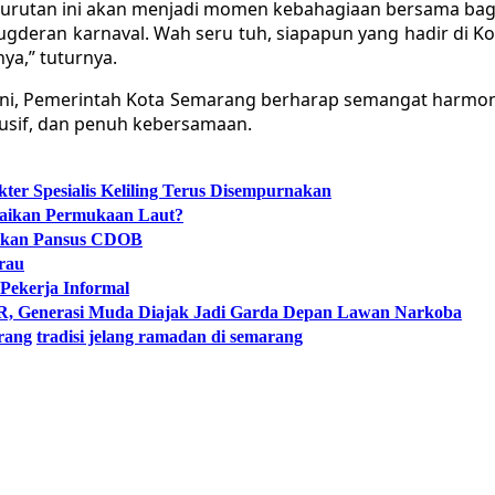
erurutan ini akan menjadi momen kebahagiaan bersama bag
ugderan karnaval. Wah seru tuh, siapapun yang hadir di
ya,” tuturnya.
i, Pemerintah Kota Semarang berharap semangat harmoni,
usif, dan penuh kebersamaan.
er Spesialis Keliling Terus Disempurnakan
naikan Permukaan Laut?
tukan Pansus CDOB
rau
Pekerja Informal
Generasi Muda Diajak Jadi Garda Depan Lawan Narkoba
rang
tradisi jelang ramadan di semarang