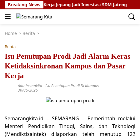
Skip
am Magang Kerja Jepang Jadi Investasi SDM Jateng
Breaking News
Sety
to
content
Home
Berita
Berita
Isu Penutupan Prodi Jadi Alarm Keras
Ketidaksinkronan Kampus dan Pasar
Kerja
Adminsmgkita
-
Isu Penutupan Prodi Di Kampus
30/06/2026
Semarangkita.id – SEMARANG – Pemerintah melalui
Menteri Pendidikan Tinggi, Sains, dan Teknologi
(Mendiktisaintek) dilaporkan telah menutup 122