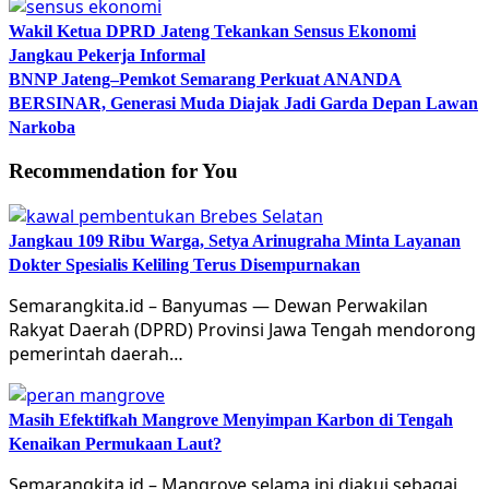
Wakil Ketua DPRD Jateng Tekankan Sensus Ekonomi
Jangkau Pekerja Informal
BNNP Jateng–Pemkot Semarang Perkuat ANANDA
BERSINAR, Generasi Muda Diajak Jadi Garda Depan Lawan
Narkoba
Recommendation for You
Jangkau 109 Ribu Warga, Setya Arinugraha Minta Layanan
Dokter Spesialis Keliling Terus Disempurnakan
Semarangkita.id – Banyumas — Dewan Perwakilan
Rakyat Daerah (DPRD) Provinsi Jawa Tengah mendorong
pemerintah daerah…
Masih Efektifkah Mangrove Menyimpan Karbon di Tengah
Kenaikan Permukaan Laut?
Semarangkita.id – Mangrove selama ini diakui sebagai