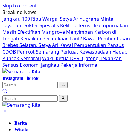
Skip to content
Breaking News
Jangkau 109 Ribu Warga, Setya Arinugraha Minta
Layanan Dokter Spesialis Keliling Terus Disempurnakan
Masih Efektifkah Mangrove Menyimpan Karbon di
Tengah Kenaikan Permukaan Laut?
Kawal Pembentukan
Brebes Selatan, Setya Ari Kawal Pembentukan Pansus
CDOB
Pemkot Semarang Perkuat Kewaspadaan Hadapi
Puncak Kemarau
Wakil Ketua DPRD Jateng Tekankan
Sensus Ekonomi Jangkau Pekerja Informal
Instagram
TikTok
Berita
Wisata