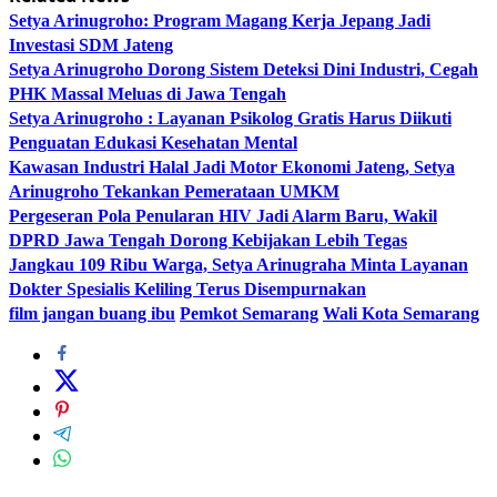
Setya Arinugroho: Program Magang Kerja Jepang Jadi
Investasi SDM Jateng
Setya Arinugroho Dorong Sistem Deteksi Dini Industri, Cegah
PHK Massal Meluas di Jawa Tengah
Setya Arinugroho : Layanan Psikolog Gratis Harus Diikuti
Penguatan Edukasi Kesehatan Mental
Kawasan Industri Halal Jadi Motor Ekonomi Jateng, Setya
Arinugroho Tekankan Pemerataan UMKM
Pergeseran Pola Penularan HIV Jadi Alarm Baru, Wakil
DPRD Jawa Tengah Dorong Kebijakan Lebih Tegas
Jangkau 109 Ribu Warga, Setya Arinugraha Minta Layanan
Dokter Spesialis Keliling Terus Disempurnakan
film jangan buang ibu
Pemkot Semarang
Wali Kota Semarang