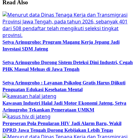
Read Also
Setya Arinugroho: Program Magang Kerja Jepang Jadi
Investasi SDM Jateng
Setya Arinugroho Dorong Sistem Deteksi Dini Industri, Cegah
PHK Massal Meluas di Jawa Tengah
Setya Arinugroho : Layanan Psikolog Gratis Harus Diikuti
Penguatan Edukasi Kesehatan Mental
Kawasan Industri Halal Jadi Motor Ekonomi Jateng, Setya
Arinugroho Tekankan Pemerataan UMKM
Pergeseran Pola Penularan HIV Jadi Alarm Baru, Wakil
DPRD Jawa Tengah Dorong Kebijakan Lebih Tegas