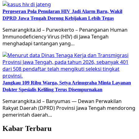
Pergeseran Pola Penularan HIV Jadi Alarm Baru, Wakil
DPRD Jawa Tengah Dorong Kebijakan Lebih Tegas
Semarangkita.id – Purwokerto – Penanganan Human
Immunodeficiency Virus (HIV) di Jawa Tengah
menghadapi tantangan yang…
Jangkau 109 Ribu Warga, Setya Arinugraha Minta Layanan
Dokter Spesialis Keliling Terus Disempurnakan
Semarangkita.id – Banyumas — Dewan Perwakilan
Rakyat Daerah (DPRD) Provinsi Jawa Tengah mendorong
pemerintah daerah…
Kabar Terbaru