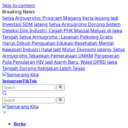
Skip to content
Breaking News
Setya Arinugroho: Program Magang Kerja Jepang Jadi
Investasi SDM Jateng
Setya Arinugroho Dorong Sistem
Deteksi Dini Industri, Cegah PHK Massal Meluas di Jawa
Tengah
Setya Arinugroho : Layanan Psikolog Gratis
Harus Diikuti Penguatan Edukasi Kesehatan Mental
Kawasan Industri Halal Jadi Motor Ekonomi Jateng, Setya
Arinugroho Tekankan Pemerataan UMKM
Pergeseran
Pola Penularan HIV Jadi Alarm Baru, Wakil DPRD Jawa
Tengah Dorong Kebijakan Lebih Tegas
Instagram
TikTok
Berita