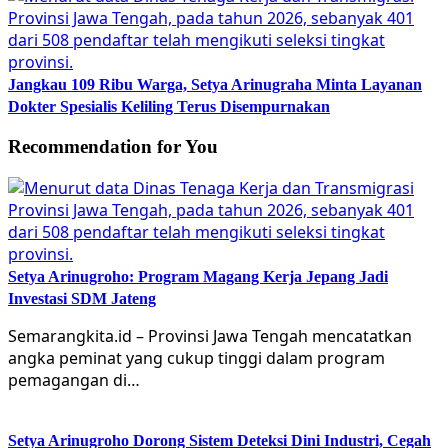
Jangkau 109 Ribu Warga, Setya Arinugraha Minta Layanan
Dokter Spesialis Keliling Terus Disempurnakan
Recommendation for You
Setya Arinugroho: Program Magang Kerja Jepang Jadi
Investasi SDM Jateng
Semarangkita.id – Provinsi Jawa Tengah mencatatkan
angka peminat yang cukup tinggi dalam program
pemagangan di…
Setya Arinugroho Dorong Sistem Deteksi Dini Industri, Cegah