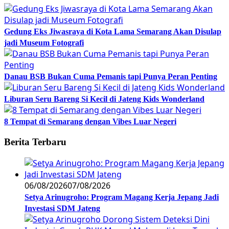
Gedung Eks Jiwasraya di Kota Lama Semarang Akan Disulap
jadi Museum Fotografi
Danau BSB Bukan Cuma Pemanis tapi Punya Peran Penting
Liburan Seru Bareng Si Kecil di Jateng Kids Wonderland
8 Tempat di Semarang dengan Vibes Luar Negeri
Berita Terbaru
06/08/2026
07/08/2026
Setya Arinugroho: Program Magang Kerja Jepang Jadi
Investasi SDM Jateng