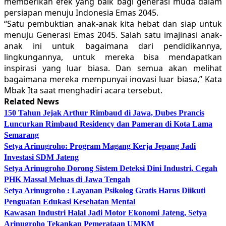
memberikan efek yang baik bagi generasi muda dalam
persiapan menuju Indonesia Emas 2045.
“Satu pembuktian anak-anak kita hebat dan siap untuk
menuju Generasi Emas 2045. Salah satu imajinasi anak-
anak ini untuk bagaimana dari pendidikannya,
lingkungannya, untuk mereka bisa mendapatkan
inspirasi yang luar biasa. Dan semua akan melihat
bagaimana mereka mempunyai inovasi luar biasa,” Kata
Mbak Ita saat menghadiri acara tersebut.
Related News
150 Tahun Jejak Arthur Rimbaud di Jawa, Dubes Prancis
Luncurkan Rimbaud Residency dan Pameran di Kota Lama
Semarang
Setya Arinugroho: Program Magang Kerja Jepang Jadi
Investasi SDM Jateng
Setya Arinugroho Dorong Sistem Deteksi Dini Industri, Cegah
PHK Massal Meluas di Jawa Tengah
Setya Arinugroho : Layanan Psikolog Gratis Harus Diikuti
Penguatan Edukasi Kesehatan Mental
Kawasan Industri Halal Jadi Motor Ekonomi Jateng, Setya
Arinugroho Tekankan Pemerataan UMKM