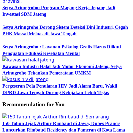
Setya Arinugroho: Program Magang Kerja Jepang Jadi
Investasi SDM Jateng
Setya Arinugroho Dorong Sistem Deteksi Dini Industri, Cegah
PHK Massal Meluas di Jawa Tengah
Setya Arinugroho : Layanan Psikolog Gratis Harus Diikuti
Penguatan Edukasi Kesehatan Mental
Kawasan Industri Halal Jadi Motor Ekonomi Jateng, Setya
Arinugroho Tekankan Pemerataan UMKM
Pergeseran Pola Penularan HIV Jadi Alarm Baru, Wakil
DPRD Jawa Tengah Dorong Kebijakan Lebih Tegas
Recommendation for You
150 Tahun Jejak Arthur Rimbaud di Jawa, Dubes Prancis
Luncurkan Rimbaud Residency dan Pameran di Kota Lama