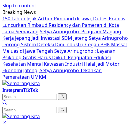
Skip to content
Breaking News
150 Tahun Jejak Arthur Rimbaud di Jawa, Dubes Prancis
Luncurkan Rimbaud Residency dan Pameran di Kota
Lama Semarang
Setya Arinugroho: Program Magang
Kerja Jepang Jadi Investasi SDM Jateng
Setya Arinugroho
Dorong Sistem Deteksi Dini Industri, Cegah PHK Massal
Meluas di Jawa Tengah
Setya Arinugroho : Layanan
Psikolog Gratis Harus Diikuti Penguatan Edukasi
Kesehatan Mental
Kawasan Industri Halal Jadi Motor
Ekonomi Jateng, Setya Arinugroho Tekankan
Pemerataan UMKM
Instagram
TikTok