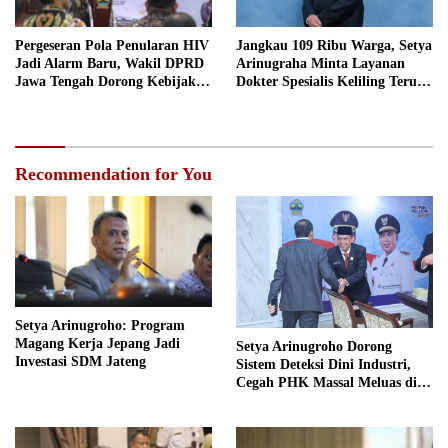
Pergeseran Pola Penularan HIV
Jangkau 109 Ribu Warga, Setya
Jadi Alarm Baru, Wakil DPRD
Arinugraha Minta Layanan
Jawa Tengah Dorong Kebijakan
Dokter Spesialis Keliling Terus
Lebih Tegas
Disempurnakan
Recommendation for You
Setya Arinugroho: Program
Magang Kerja Jepang Jadi
Setya Arinugroho Dorong
Investasi SDM Jateng
Sistem Deteksi Dini Industri,
Cegah PHK Massal Meluas di
Jawa Tengah