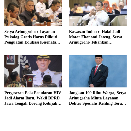
Setya Arinugroho : Layanan
Kawasan Industri Halal Jadi
Psikolog Gratis Harus Diikuti
Motor Ekonomi Jateng, Setya
Penguatan Edukasi Kesehatan
Arinugroho Tekankan
Mental
Pemerataan UMKM
Pergeseran Pola Penularan HIV
Jangkau 109 Ribu Warga, Setya
Jadi Alarm Baru, Wakil DPRD
Arinugraha Minta Layanan
Jawa Tengah Dorong Kebijakan
Dokter Spesialis Keliling Terus
Lebih Tegas
Disempurnakan