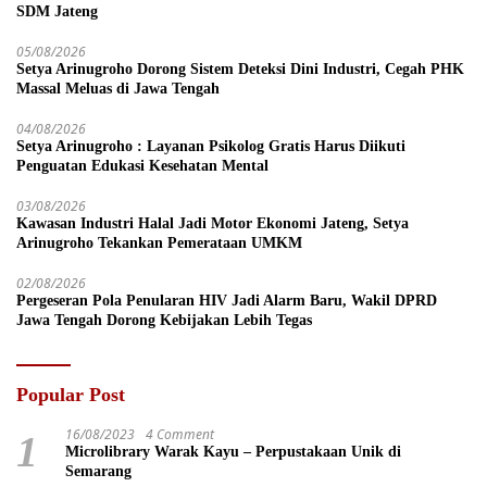
SDM Jateng
05/08/2026
Setya Arinugroho Dorong Sistem Deteksi Dini Industri, Cegah PHK
Massal Meluas di Jawa Tengah
04/08/2026
Setya Arinugroho : Layanan Psikolog Gratis Harus Diikuti
Penguatan Edukasi Kesehatan Mental
03/08/2026
Kawasan Industri Halal Jadi Motor Ekonomi Jateng, Setya
Arinugroho Tekankan Pemerataan UMKM
02/08/2026
Pergeseran Pola Penularan HIV Jadi Alarm Baru, Wakil DPRD
Jawa Tengah Dorong Kebijakan Lebih Tegas
Popular Post
16/08/2023
4 Comment
1
Microlibrary Warak Kayu – Perpustakaan Unik di
Semarang