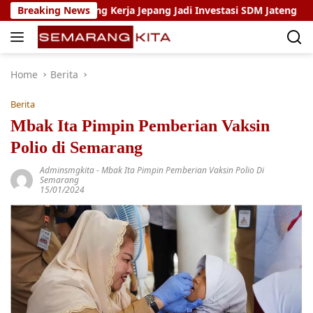
Skip
am Magang Kerja Jepang Jadi Investasi SDM Jateng
Breaking News
Sety
to
content
Home
Berita
Berita
Mbak Ita Pimpin Pemberian Vaksin
Polio di Semarang
Adminsmgkita
-
Mbak Ita Pimpin Pemberian Vaksin Polio Di
Semarang
15/01/2024