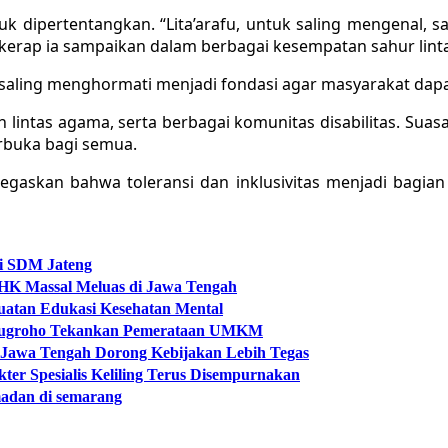
 dipertentangkan. “Lita’arafu, untuk saling mengenal, s
g kerap ia sampaikan dalam berbagai kesempatan sahur lint
s, dan saling menghormati menjadi fondasi agar masyarakat 
oh lintas agama, serta berbagai komunitas disabilitas. 
erbuka bagi semua.
gaskan bahwa toleransi dan inklusivitas menjadi bagi
si SDM Jateng
 PHK Massal Meluas di Jawa Tengah
guatan Edukasi Kesehatan Mental
Arinugroho Tekankan Pemerataan UMKM
 Jawa Tengah Dorong Kebijakan Lebih Tegas
er Spesialis Keliling Terus Disempurnakan
adan di semarang