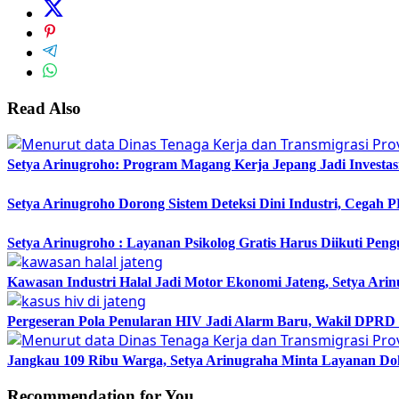
Read Also
Setya Arinugroho: Program Magang Kerja Jepang Jadi Investa
Setya Arinugroho Dorong Sistem Deteksi Dini Industri, Cegah
Setya Arinugroho : Layanan Psikolog Gratis Harus Diikuti Pen
Kawasan Industri Halal Jadi Motor Ekonomi Jateng, Setya 
Pergeseran Pola Penularan HIV Jadi Alarm Baru, Wakil DPRD
Jangkau 109 Ribu Warga, Setya Arinugraha Minta Layanan Dokt
Recommendation for You