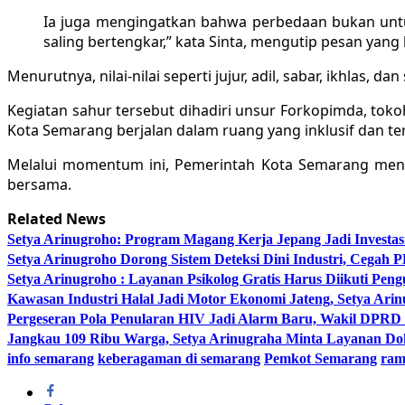
Ia juga mengingatkan bahwa perbedaan bukan untuk
saling bertengkar,” kata Sinta, mengutip pesan yan
Menurutnya, nilai-nilai seperti jujur, adil, sabar, ikhla
Kegiatan sahur tersebut dihadiri unsur Forkopimda, tok
Kota Semarang berjalan dalam ruang yang inklusif dan t
Melalui momentum ini, Pemerintah Kota Semarang mene
bersama.
Related News
Setya Arinugroho: Program Magang Kerja Jepang Jadi Investa
Setya Arinugroho Dorong Sistem Deteksi Dini Industri, Cegah
Setya Arinugroho : Layanan Psikolog Gratis Harus Diikuti Pen
Kawasan Industri Halal Jadi Motor Ekonomi Jateng, Setya 
Pergeseran Pola Penularan HIV Jadi Alarm Baru, Wakil DPRD
Jangkau 109 Ribu Warga, Setya Arinugraha Minta Layanan Dokt
info semarang
keberagaman di semarang
Pemkot Semarang
ram