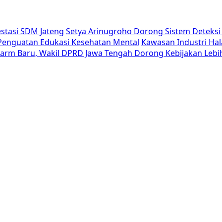
estasi SDM Jateng
Setya Arinugroho Dorong Sistem Deteksi 
i Penguatan Edukasi Kesehatan Mental
Kawasan Industri Hal
Alarm Baru, Wakil DPRD Jawa Tengah Dorong Kebijakan Lebi