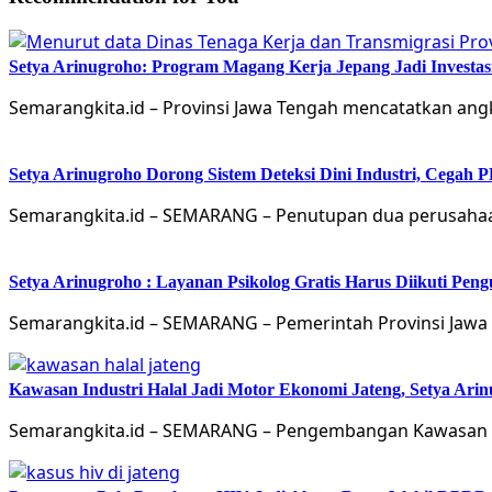
Setya Arinugroho: Program Magang Kerja Jepang Jadi Investa
Semarangkita.id – Provinsi Jawa Tengah mencatatkan an
Setya Arinugroho Dorong Sistem Deteksi Dini Industri, Cegah
Semarangkita.id – SEMARANG – Penutupan dua perusahaa
Setya Arinugroho : Layanan Psikolog Gratis Harus Diikuti Pen
Semarangkita.id – SEMARANG – Pemerintah Provinsi Jawa 
Kawasan Industri Halal Jadi Motor Ekonomi Jateng, Setya 
Semarangkita.id – SEMARANG – Pengembangan Kawasan Ind