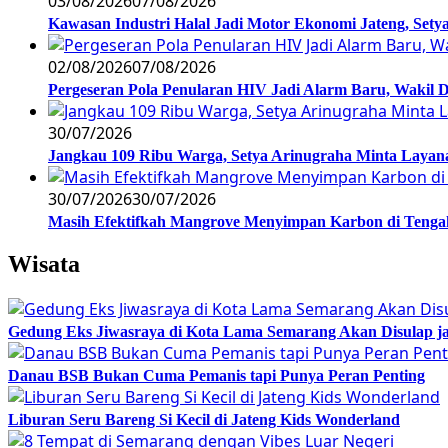
03/08/2026
07/08/2026
Kawasan Industri Halal Jadi Motor Ekonomi Jateng, S
02/08/2026
07/08/2026
Pergeseran Pola Penularan HIV Jadi Alarm Baru, Wakil
30/07/2026
Jangkau 109 Ribu Warga, Setya Arinugraha Minta Layanan
30/07/2026
30/07/2026
Masih Efektifkah Mangrove Menyimpan Karbon di Teng
Wisata
Gedung Eks Jiwasraya di Kota Lama Semarang Akan Disulap j
Danau BSB Bukan Cuma Pemanis tapi Punya Peran Penting
Liburan Seru Bareng Si Kecil di Jateng Kids Wonderland