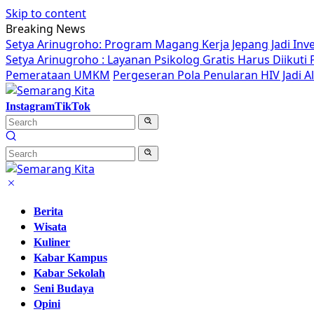
Skip to content
Breaking News
Setya Arinugroho: Program Magang Kerja Jepang Jadi Inv
Setya Arinugroho : Layanan Psikolog Gratis Harus Diikut
Pemerataan UMKM
Pergeseran Pola Penularan HIV Jadi 
Instagram
TikTok
Berita
Wisata
Kuliner
Kabar Kampus
Kabar Sekolah
Seni Budaya
Opini