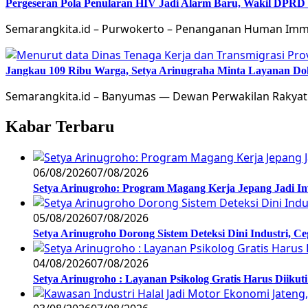
Pergeseran Pola Penularan HIV Jadi Alarm Baru, Wakil DPRD
Semarangkita.id – Purwokerto – Penanganan Human Immu
Jangkau 109 Ribu Warga, Setya Arinugraha Minta Layanan Dokt
Semarangkita.id – Banyumas — Dewan Perwakilan Rakyat
Kabar Terbaru
06/08/2026
07/08/2026
Setya Arinugroho: Program Magang Kerja Jepang Jadi In
05/08/2026
07/08/2026
Setya Arinugroho Dorong Sistem Deteksi Dini Industri, 
04/08/2026
07/08/2026
Setya Arinugroho : Layanan Psikolog Gratis Harus Diiku