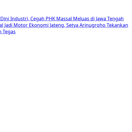
Dini Industri, Cegah PHK Massal Meluas di Jawa Tengah
al Jadi Motor Ekonomi Jateng, Setya Arinugroho Tekankan
h Tegas