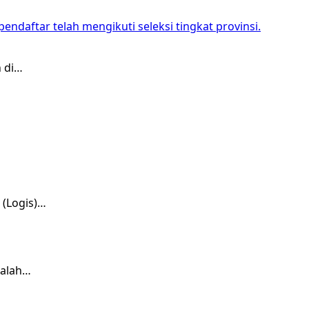
 di…
 (Logis)…
salah…