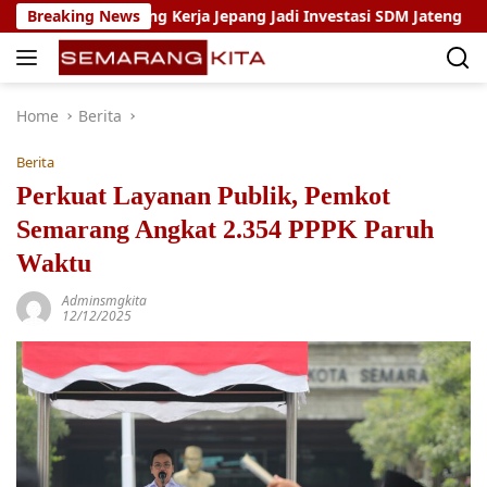
Skip
am Magang Kerja Jepang Jadi Investasi SDM Jateng
Breaking News
Sety
to
content
Home
Berita
Berita
Perkuat Layanan Publik, Pemkot
Semarang Angkat 2.354 PPPK Paruh
Waktu
Adminsmgkita
12/12/2025