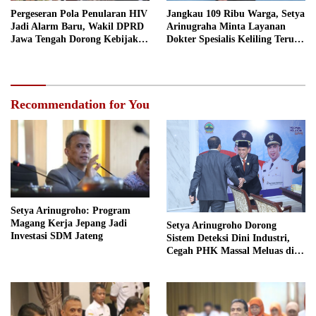
Pergeseran Pola Penularan HIV
Jangkau 109 Ribu Warga, Setya
Jadi Alarm Baru, Wakil DPRD
Arinugraha Minta Layanan
Jawa Tengah Dorong Kebijakan
Dokter Spesialis Keliling Terus
Lebih Tegas
Disempurnakan
Recommendation for You
Setya Arinugroho: Program
Magang Kerja Jepang Jadi
Setya Arinugroho Dorong
Investasi SDM Jateng
Sistem Deteksi Dini Industri,
Cegah PHK Massal Meluas di
Jawa Tengah