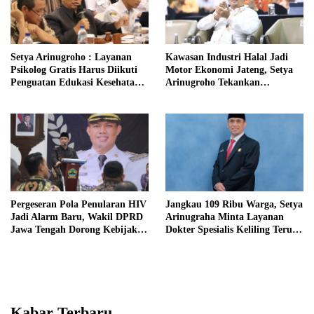
Setya Arinugroho : Layanan
Kawasan Industri Halal Jadi
Psikolog Gratis Harus Diikuti
Motor Ekonomi Jateng, Setya
Penguatan Edukasi Kesehatan
Arinugroho Tekankan
Mental
Pemerataan UMKM
Pergeseran Pola Penularan HIV
Jangkau 109 Ribu Warga, Setya
Jadi Alarm Baru, Wakil DPRD
Arinugraha Minta Layanan
Jawa Tengah Dorong Kebijakan
Dokter Spesialis Keliling Terus
Lebih Tegas
Disempurnakan
Kabar Terbaru