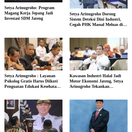
Setya Arinugroho: Program
Magang Kerja Jepang Jadi
Setya Arinugroho Dorong
Investasi SDM Jateng
Sistem Deteksi Dini Industri,
Cegah PHK Massal Meluas di
Jawa Tengah
Setya Arinugroho : Layanan
Kawasan Industri Halal Jadi
Psikolog Gratis Harus Diikuti
Motor Ekonomi Jateng, Setya
Penguatan Edukasi Kesehatan
Arinugroho Tekankan
Mental
Pemerataan UMKM