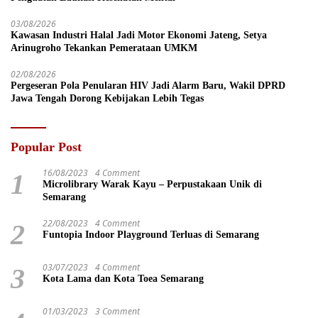
03/08/2026
Kawasan Industri Halal Jadi Motor Ekonomi Jateng, Setya
Arinugroho Tekankan Pemerataan UMKM
02/08/2026
Pergeseran Pola Penularan HIV Jadi Alarm Baru, Wakil DPRD
Jawa Tengah Dorong Kebijakan Lebih Tegas
Popular Post
16/08/2023
4 Comment
1
Microlibrary Warak Kayu – Perpustakaan Unik di
Semarang
22/08/2023
4 Comment
2
Funtopia Indoor Playground Terluas di Semarang
03/07/2023
4 Comment
3
Kota Lama dan Kota Toea Semarang
01/03/2023
3 Comment