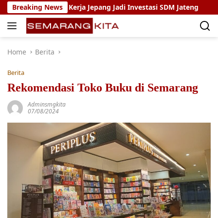
Skip
Magang Kerja Jepang Jadi Investasi SDM Jateng
Breaking News
Setya A
to
content
Home
Berita
Berita
Rekomendasi Toko Buku di Semarang
Adminsmgkita
07/08/2024