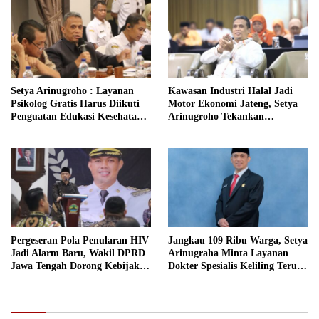
Setya Arinugroho : Layanan
Kawasan Industri Halal Jadi
Psikolog Gratis Harus Diikuti
Motor Ekonomi Jateng, Setya
Penguatan Edukasi Kesehatan
Arinugroho Tekankan
Mental
Pemerataan UMKM
Pergeseran Pola Penularan HIV
Jangkau 109 Ribu Warga, Setya
Jadi Alarm Baru, Wakil DPRD
Arinugraha Minta Layanan
Jawa Tengah Dorong Kebijakan
Dokter Spesialis Keliling Terus
Lebih Tegas
Disempurnakan