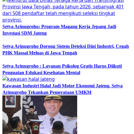
Setya Arinugroho: Program Magang Kerja Jepang Jadi
Investasi SDM Jateng
Setya Arinugroho Dorong Sistem Deteksi Dini Industri, Cegah
PHK Massal Meluas di Jawa Tengah
Setya Arinugroho : Layanan Psikolog Gratis Harus Diikuti
Penguatan Edukasi Kesehatan Mental
Kawasan Industri Halal Jadi Motor Ekonomi Jateng, Setya
Arinugroho Tekankan Pemerataan UMKM