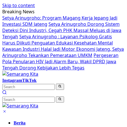
Skip to content
Breaking News
Setya Arinugroho: Program Magang Kerja Jepang Jadi
Investasi SDM Jateng
Setya Arinugroho Dorong Sistem
Deteksi Dini Industri, Cegah PHK Massal Meluas di Jawa
Tengah
Setya Arinugroho : Layanan Psikolog Gratis
Harus Diikuti Penguatan Edukasi Kesehatan Mental
Kawasan Industri Halal Jadi Motor Ekonomi Jateng, Setya
Arinugroho Tekankan Pemerataan UMKM
Pergeseran
Pola Penularan HIV Jadi Alarm Baru, Wakil DPRD Jawa
Tengah Dorong Kebijakan Lebih Tegas
Instagram
TikTok
Berita