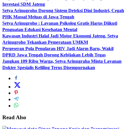
Investasi SDM Jateng
Setya Arinugroho Dorong Sistem Deteksi Dini Industri, Cegah
PHK Massal Meluas di Jawa Tengah
Setya Arinugroho : Layanan Psikolog Gratis Harus Diikuti
Penguatan Edukasi Kesehatan Mental
Kawasan Industri Halal Jadi Motor Ekonomi Jateng, Setya
Arinugroho Tekankan Pemerataan UMKM
Pergeseran Pola Penularan HIV Jadi Alarm Baru, Wakil
DPRD Jawa Tengah Dorong Kebijakan Lebih Tegas
Jangkau 109 Ribu Warga, Setya Arinugraha Minta Layanan
Dokter Spesialis Keliling Terus Disempurnakan
Read Also