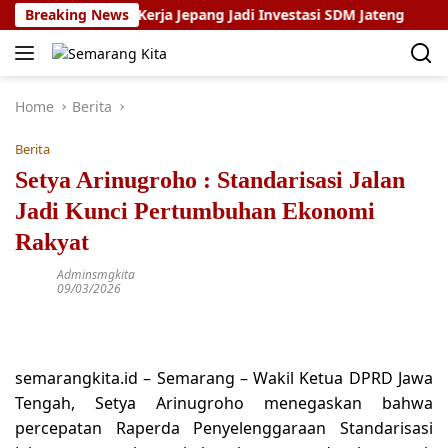
Skip
ram Magang Kerja Jepang Jadi Investasi SDM Jateng
Breaking News
Set
to
content
Home
Berita
Berita
Setya Arinugroho : Standarisasi Jalan
Jadi Kunci Pertumbuhan Ekonomi
Rakyat
Adminsmgkita
09/03/2026
semarangkita.id – Semarang – Wakil Ketua DPRD Jawa
Tengah, Setya Arinugroho menegaskan bahwa
percepatan Raperda Penyelenggaraan Standarisasi