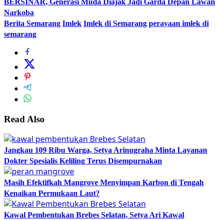
BERSINAR, Generasi Muda Diajak Jadi Garda Depan Lawan
Narkoba
Berita Semarang
Imlek
Imlek di Semarang
perayaan imlek di
semarang
Read Also
Jangkau 109 Ribu Warga, Setya Arinugraha Minta Layanan
Dokter Spesialis Keliling Terus Disempurnakan
Masih Efektifkah Mangrove Menyimpan Karbon di Tengah
Kenaikan Permukaan Laut?
Kawal Pembentukan Brebes Selatan, Setya Ari Kawal