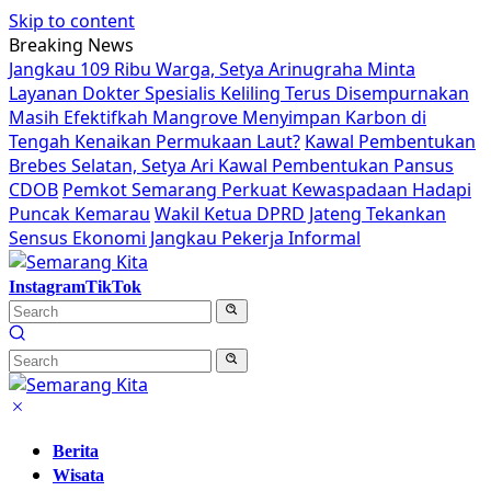
Skip to content
Breaking News
Jangkau 109 Ribu Warga, Setya Arinugraha Minta
Layanan Dokter Spesialis Keliling Terus Disempurnakan
Masih Efektifkah Mangrove Menyimpan Karbon di
Tengah Kenaikan Permukaan Laut?
Kawal Pembentukan
Brebes Selatan, Setya Ari Kawal Pembentukan Pansus
CDOB
Pemkot Semarang Perkuat Kewaspadaan Hadapi
Puncak Kemarau
Wakil Ketua DPRD Jateng Tekankan
Sensus Ekonomi Jangkau Pekerja Informal
Instagram
TikTok
Berita
Wisata