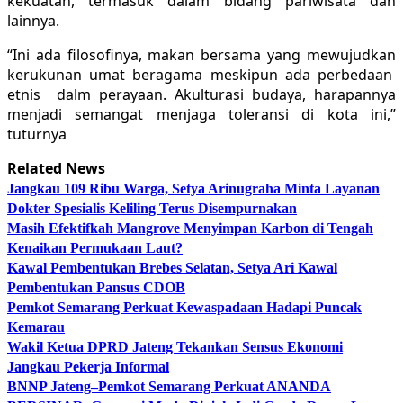
kekuatan, termasuk dalam bidang pariwisata dan
lainnya.
“Ini ada filosofinya, makan bersama yang mewujudkan
kerukunan umat beragama meskipun ada perbedaan
etnis dalm perayaan. Akulturasi budaya, harapannya
menjadi semangat menjaga toleransi di kota ini,”
tuturnya
Related News
Jangkau 109 Ribu Warga, Setya Arinugraha Minta Layanan
Dokter Spesialis Keliling Terus Disempurnakan
Masih Efektifkah Mangrove Menyimpan Karbon di Tengah
Kenaikan Permukaan Laut?
Kawal Pembentukan Brebes Selatan, Setya Ari Kawal
Pembentukan Pansus CDOB
Pemkot Semarang Perkuat Kewaspadaan Hadapi Puncak
Kemarau
Wakil Ketua DPRD Jateng Tekankan Sensus Ekonomi
Jangkau Pekerja Informal
BNNP Jateng–Pemkot Semarang Perkuat ANANDA