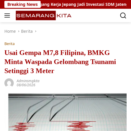
Skip
ogram Magang Kerja Jepang Jadi Investasi SDM Jateng
Breaking News
S
to
content
Home
Berita
Berita
Usai Gempa M7,8 Filipina, BMKG
Minta Waspada Gelombang Tsunami
Setinggi 3 Meter
Adminsmgkita
08/06/2026