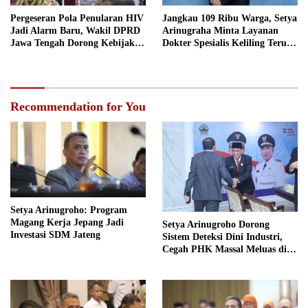
Pergeseran Pola Penularan HIV
Jangkau 109 Ribu Warga, Setya
Jadi Alarm Baru, Wakil DPRD
Arinugraha Minta Layanan
Jawa Tengah Dorong Kebijakan
Dokter Spesialis Keliling Terus
Lebih Tegas
Disempurnakan
Recommendation for You
Setya Arinugroho: Program
Magang Kerja Jepang Jadi
Setya Arinugroho Dorong
Investasi SDM Jateng
Sistem Deteksi Dini Industri,
Cegah PHK Massal Meluas di
Jawa Tengah