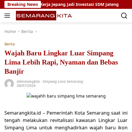
Skip
am Magang Kerja Jepang Jadi Investasi SDM Jateng
Breaking News
Setya
to
content
Home
Berita
Berita
Wajah Baru Lingkar Luar Simpang
Lima Lebih Rapi, Nyaman dan Bebas
Banjir
Adminsmgkita
-
Simpang Lima Semarang
08/07/2026
Semarangkita.id – Pemerintah Kota Semarang saat ini
tengah melakukan revitalisasi kawasan Lingkar Luar
Simpang Lima untuk menghadirkan wajah baru ikon