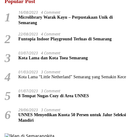
Popular Post
16/08/2023
4 Comment
1
Microlibrary Warak Kayu – Perpustakaan Unik di
Semarang
22/08/2023
4 Comment
2
Funtopia Indoor Playground Terluas di Semarang
03/07/2023
4 Comment
3
Kota Lama dan Kota Toea Semarang
01/03/2023
3 Comment
4
Kota Lama “Little Netherland” Semarang yang Semakin Kece
01/07/2023
3 Comment
5
8 Tempat Nugas Cozy di Area UNNES
29/06/2023
3 Comment
6
UNNES Menyedikan Kuota 50 Persen untuk Jalur Seleksi
Mandiri