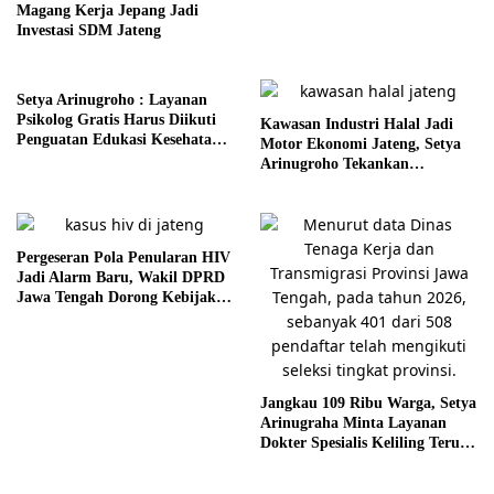
Magang Kerja Jepang Jadi
Investasi SDM Jateng
Setya Arinugroho : Layanan
Psikolog Gratis Harus Diikuti
Kawasan Industri Halal Jadi
Penguatan Edukasi Kesehatan
Motor Ekonomi Jateng, Setya
Mental
Arinugroho Tekankan
Pemerataan UMKM
Pergeseran Pola Penularan HIV
Jadi Alarm Baru, Wakil DPRD
Jawa Tengah Dorong Kebijakan
Lebih Tegas
Jangkau 109 Ribu Warga, Setya
Arinugraha Minta Layanan
Dokter Spesialis Keliling Terus
Disempurnakan