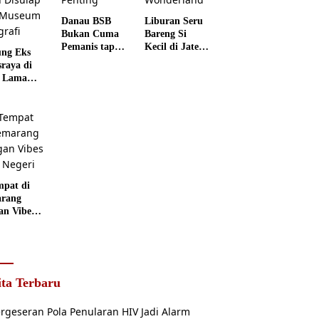
Danau BSB
Liburan Seru
Bukan Cuma
Bareng Si
Pemanis tapi
Kecil di Jateng
ng Eks
Punya Peran
Kids
sraya di
Penting
Wonderland
 Lama
rang
 Disulap
 Museum
grafi
mpat di
rang
an Vibes
 Negeri
ita Terbaru