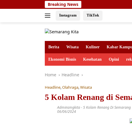
Skip
Breaking News
to
content
Instagram
TikTok
Berita
Wisata
Kuliner
Kabar Kamp
Ekonomi Bisnis
Kesehatan
Opini
re
Home
Headline
Headline
,
Olahraga
,
Wisata
5 Kolam Renang di Sem
Adminsmgkita
-
5 Kolam Renang Di Semarang
06/06/2024