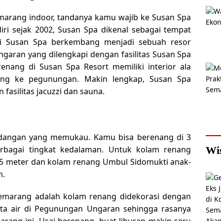
marang indoor, tandanya kamu wajib ke Susan Spa
ri sejak 2002, Susan Spa dikenal sebagai tempat
ni Susan Spa berkembang menjadi sebuah resor
ran yang dilengkapi dengan fasilitas Susan Spa
nang di Susan Spa Resort memiliki interior ala
ng ke pegunungan. Makin lengkap, Susan Spa
silitas jacuzzi dan sauna.
dangan yang memukau. Kamu bisa berenang di 3
rbagai tingkat kedalaman. Untuk kolam renang
Wi
5 meter dan kolam renang Umbul Sidomukti anak-
m.
Semarang adalah kolam renang didekorasi dengan
ata air di Pegunungan Ungaran sehingga rasanya
rang ini. Usai berenang, buat liburan makin seru