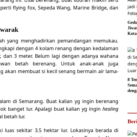
rti flying fox, Sepeda Wang, Marine Bridge, dan
Gedu
iwarak
Jiwa
Kota
Sema
rah yang menghadirkan pemandangan memukau.
Akan
engkapi dengan 4 kolam renang dengan kedalaman
jadi
, dan 3 meter. Belum lagi dengan adanya wahana
Foto
awan betah berenang. Untuk anak-anak juga
 akan membuat si kecil senang bermain air lama-
8 Te
Sema
deng
Luar
am di Semarang. Buat kalian yg ingin berenang
k banget lur. Apalagi buat kalian yg ingin
healing
 betah lur.
Ber
 luas sekitar 3.5 hektar lur. Lokasinya berada di