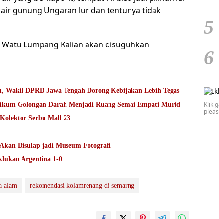
air gunung Ungaran lur dan tentunya tidak
5
ke Watu Lumpang Kalian akan disuguhkan
6
ru, Wakil DPRD Jawa Tengah Dorong Kebijakan Lebih Tegas
Klik 
enyentuh Hati: Ketika Praktikum Golongan Darah Menjadi Ruang Semai Empati Murid
plea
olektor Serbu Mall 23
Akan Disulap jadi Museum Fotografi
klukan Argentina 1-0
a alam
rekomendasi kolamrenang di semarng