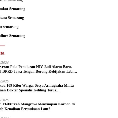
mkot Semarang
sata Semarang
fo semarang
liner Semarang
ita
8/2026
eseran Pola Penularan HIV Jadi Alarm Baru,
l DPRD Jawa Tengah Dorong Kebijakan Lebih
s
7/2026
kau 109 Ribu Warga, Setya Arinugraha Minta
nan Dokter Spesialis Keliling Terus
mpurnakan
7/2026
h Efektifkah Mangrove Menyimpan Karbon di
ah Kenaikan Permukaan Laut?