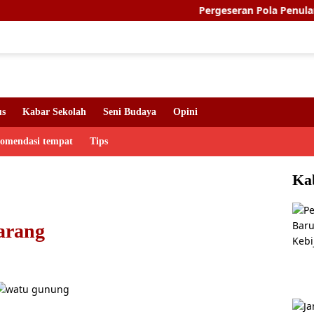
Pergeseran Pola Penularan HIV Jadi
us
Kabar Sekolah
Seni Budaya
Opini
komendasi tempat
Tips
Ka
arang