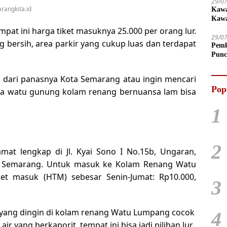
29/0
rangkita.id
Kawa
Kawa
pat ini harga tiket masuknya 25.000 per orang lur.
29/0
g bersih, area parkir yang cukup luas dan terdapat
Pemk
Punc
dari panasnya Kota Semarang atau ingin mencari
Pop
a watu gunung kolam renang bernuansa lam bisa
1
2
t lengkap di Jl. Kyai Sono I No.15b, Ungaran,
en Semarang. Untuk masuk ke Kolam Renang Watu
t masuk (HTM) sebesar Senin-Jumat: Rp10.000,
3
r yang dingin di kolam renang Watu Lumpang cocok
4
air yang berkaporit, tempat ini bisa jadi pilihan lur