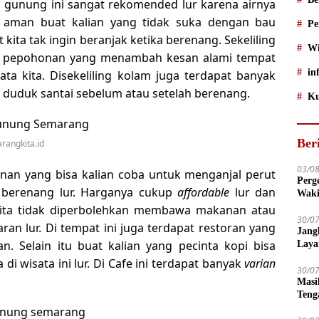
u gunung ini sangat rekomended lur karena airnya
i aman buat kalian yang tidak suka dengan bau
Pe
ita tak ingin beranjak ketika berenang. Sekeliling
Wi
n pepohonan yang menambah kesan alami tempat
in
ta kita. Disekeliling kolam juga terdapat banyak
k duduk santai sebelum atau setelah berenang.
Ku
Ber
rangkita.id
03/0
nan yang bisa kalian coba untuk menganjal perut
Perg
h berenang lur. Harganya cukup
affordable
lur dan
Waki
Tega
kita tidak diperbolehkan membawa makanan atau
30/0
an lur. Di tempat ini juga terdapat restoran yang
Jang
Selain itu buat kalian yang pecinta kopi bisa
Laya
Dise
i wisata ini lur. Di Cafe ini terdapat banyak
varian
30/0
Masi
Teng