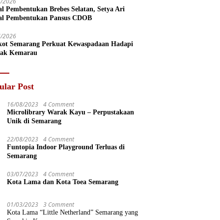
7/2026
l Pembentukan Brebes Selatan, Setya Ari
l Pembentukan Pansus CDOB
7/2026
ot Semarang Perkuat Kewaspadaan Hadapi
ak Kemarau
ular Post
16/08/2023
4 Comment
Microlibrary Warak Kayu – Perpustakaan
Unik di Semarang
22/08/2023
4 Comment
Funtopia Indoor Playground Terluas di
Semarang
03/07/2023
4 Comment
Kota Lama dan Kota Toea Semarang
01/03/2023
3 Comment
Kota Lama “Little Netherland” Semarang yang