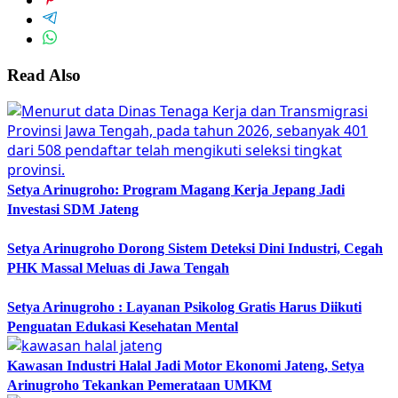
Read Also
Setya Arinugroho: Program Magang Kerja Jepang Jadi
Investasi SDM Jateng
Setya Arinugroho Dorong Sistem Deteksi Dini Industri, Cegah
PHK Massal Meluas di Jawa Tengah
Setya Arinugroho : Layanan Psikolog Gratis Harus Diikuti
Penguatan Edukasi Kesehatan Mental
Kawasan Industri Halal Jadi Motor Ekonomi Jateng, Setya
Arinugroho Tekankan Pemerataan UMKM