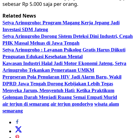
sebesar Rp 5.000 saja per orang.
Related News
Setya Arinugroho: Program Magang Kerja Jepang Jadi
Investasi SDM Jateng
Setya Arinugroho Dorong Sistem Deteksi Dini Industri, Cegah
PHK Massal Meluas di Jawa Tengah
Setya Arinugroho : Layanan Psikolog Gratis Harus Diikuti
Penguatan Edukasi Kesehatan Mental
Kawasan Industri Halal Jadi Motor Ekonomi Jateng, Setya
Arinugroho Tekankan Pemerataan UMKM
Pergeseran Pola Penularan HIV Jadi Alarm Baru, Wakil
DPRD Jawa Tengah Dorong Kebijakan Lebih Tegas
Menyeka Jarum, Menyentuh Hati: Ketika Praktikum
Golongan Darah Menjadi Ruang Semai Empati Murid
air terjun di semarang
air terjun gondoriyo
wisata alam
semarang