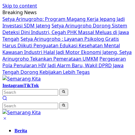
Skip to content
Breaking News
Setya Arinugroho: Program Magang Kerja Jepang Jadi
Investasi SDM Jateng
Setya Arinugroho Dorong Sistem
Deteksi Dini Industri, Cegah PHK Massal Meluas di Jawa
Tengah
Setya Arinugroho : Layanan Psikolog Gratis
Harus Diikuti Penguatan Edukasi Kesehatan Mental
Kawasan Industri Halal Jadi Motor Ekonomi Jateng, Setya
Arinugroho Tekankan Pemerataan UMKM
Pergeseran
Pola Penularan HIV Jadi Alarm Baru, Wakil DPRD Jawa
Tengah Dorong Kebijakan Lebih Tegas
Instagram
TikTok
Berita