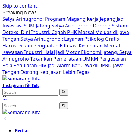
Skip to content
Breaking News
Setya Arinugroho: Program Magang Kerja Jepang Jadi
Investasi SDM Jateng
Setya Arinugroho Dorong Sistem
Deteksi Dini Industri, Cegah PHK Massal Meluas di Jawa
Tengah
Setya Arinugroho : Layanan Psikolog Gratis
Harus Diikuti Penguatan Edukasi Kesehatan Mental
Kawasan Industri Halal Jadi Motor Ekonomi Jateng, Setya
Arinugroho Tekankan Pemerataan UMKM
Pergeseran
Pola Penularan HIV Jadi Alarm Baru, Wakil DPRD Jawa
Tengah Dorong Kebijakan Lebih Tegas
Instagram
TikTok
Berita