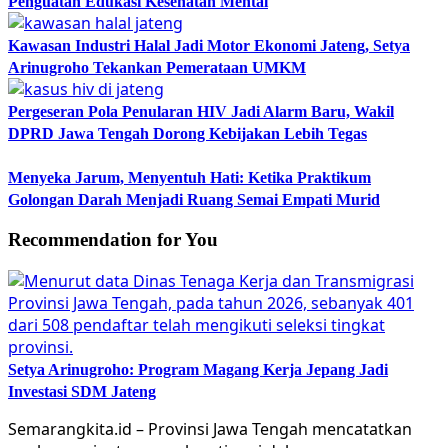
Penguatan Edukasi Kesehatan Mental
Kawasan Industri Halal Jadi Motor Ekonomi Jateng, Setya
Arinugroho Tekankan Pemerataan UMKM
Pergeseran Pola Penularan HIV Jadi Alarm Baru, Wakil
DPRD Jawa Tengah Dorong Kebijakan Lebih Tegas
Menyeka Jarum, Menyentuh Hati: Ketika Praktikum
Golongan Darah Menjadi Ruang Semai Empati Murid
Recommendation for You
Setya Arinugroho: Program Magang Kerja Jepang Jadi
Investasi SDM Jateng
Semarangkita.id – Provinsi Jawa Tengah mencatatkan