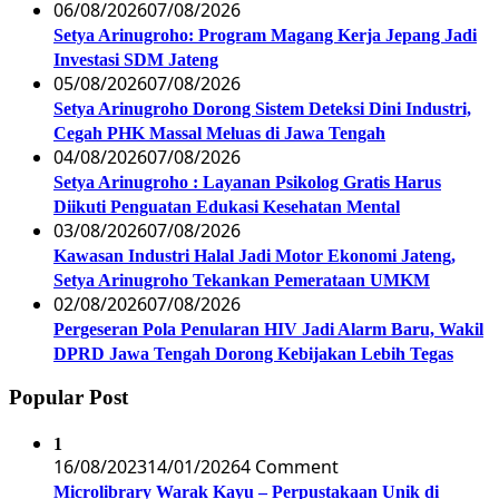
06/08/2026
07/08/2026
Setya Arinugroho: Program Magang Kerja Jepang Jadi
Investasi SDM Jateng
05/08/2026
07/08/2026
Setya Arinugroho Dorong Sistem Deteksi Dini Industri,
Cegah PHK Massal Meluas di Jawa Tengah
04/08/2026
07/08/2026
Setya Arinugroho : Layanan Psikolog Gratis Harus
Diikuti Penguatan Edukasi Kesehatan Mental
03/08/2026
07/08/2026
Kawasan Industri Halal Jadi Motor Ekonomi Jateng,
Setya Arinugroho Tekankan Pemerataan UMKM
02/08/2026
07/08/2026
Pergeseran Pola Penularan HIV Jadi Alarm Baru, Wakil
DPRD Jawa Tengah Dorong Kebijakan Lebih Tegas
Popular Post
1
16/08/2023
14/01/2026
4 Comment
Microlibrary Warak Kayu – Perpustakaan Unik di