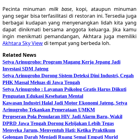
Pecinta minuman
milk base
, kopi, ataupun minuman
yang segar bisa terfasilitasi di restoran ini. Tersedia juga
berbagai kudapan yang menyenangkan lidah kita yang
dapat dinikmati bersama anggota keluarga. Jika kamu
ingin menikmati pemandangan, Akhtara juga memiliki
Akhtara Sky View
di tempat yang berbeda loh.
Related News
Setya Arinugroho: Program Magang Kerja Jepang Jadi
Investasi SDM Jateng
Setya Arinugroho Dorong Sistem Deteksi Dini Industri, Cegah
PHK Massal Meluas di Jawa Tengah
Setya Arinugroho : Layanan Psikolog Gratis Harus Diikuti
Penguatan Edukasi Kesehatan Mental
Kawasan Industri Halal Jadi Motor Ekonomi Jateng, Setya
Arinugroho Tekankan Pemerataan UMKM
Pergeseran Pola Penularan HIV Jadi Alarm Baru, Wakil
DPRD Jawa Tengah Dorong Kebijakan Lebih Tegas
Menyeka Jarum, Menyentuh Hati: Ketika Praktikum
Golongan Darah Menjadi Ruang Semai Empati Murid