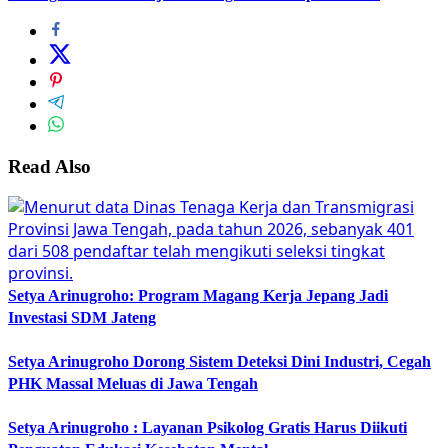
Read Also
Setya Arinugroho: Program Magang Kerja Jepang Jadi
Investasi SDM Jateng
Setya Arinugroho Dorong Sistem Deteksi Dini Industri, Cegah
PHK Massal Meluas di Jawa Tengah
Setya Arinugroho : Layanan Psikolog Gratis Harus Diikuti