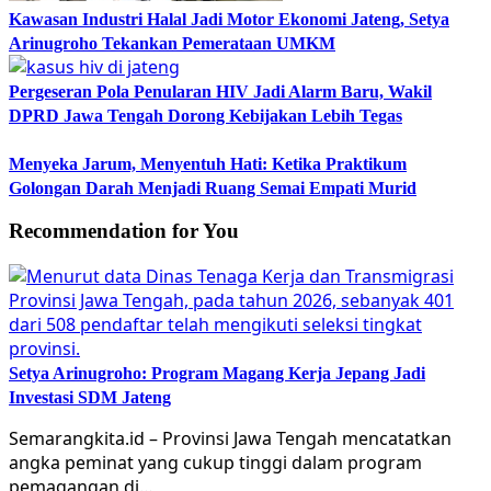
Kawasan Industri Halal Jadi Motor Ekonomi Jateng, Setya
Arinugroho Tekankan Pemerataan UMKM
Pergeseran Pola Penularan HIV Jadi Alarm Baru, Wakil
DPRD Jawa Tengah Dorong Kebijakan Lebih Tegas
Menyeka Jarum, Menyentuh Hati: Ketika Praktikum
Golongan Darah Menjadi Ruang Semai Empati Murid
Recommendation for You
Setya Arinugroho: Program Magang Kerja Jepang Jadi
Investasi SDM Jateng
Semarangkita.id – Provinsi Jawa Tengah mencatatkan
angka peminat yang cukup tinggi dalam program
pemagangan di…