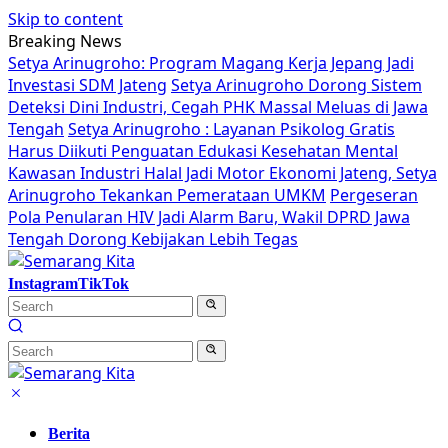
Skip to content
Breaking News
Setya Arinugroho: Program Magang Kerja Jepang Jadi
Investasi SDM Jateng
Setya Arinugroho Dorong Sistem
Deteksi Dini Industri, Cegah PHK Massal Meluas di Jawa
Tengah
Setya Arinugroho : Layanan Psikolog Gratis
Harus Diikuti Penguatan Edukasi Kesehatan Mental
Kawasan Industri Halal Jadi Motor Ekonomi Jateng, Setya
Arinugroho Tekankan Pemerataan UMKM
Pergeseran
Pola Penularan HIV Jadi Alarm Baru, Wakil DPRD Jawa
Tengah Dorong Kebijakan Lebih Tegas
Instagram
TikTok
Berita