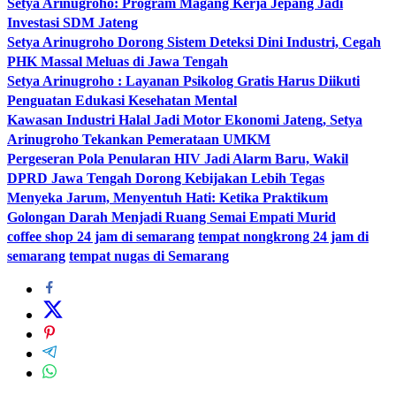
Setya Arinugroho: Program Magang Kerja Jepang Jadi
Investasi SDM Jateng
Setya Arinugroho Dorong Sistem Deteksi Dini Industri, Cegah
PHK Massal Meluas di Jawa Tengah
Setya Arinugroho : Layanan Psikolog Gratis Harus Diikuti
Penguatan Edukasi Kesehatan Mental
Kawasan Industri Halal Jadi Motor Ekonomi Jateng, Setya
Arinugroho Tekankan Pemerataan UMKM
Pergeseran Pola Penularan HIV Jadi Alarm Baru, Wakil
DPRD Jawa Tengah Dorong Kebijakan Lebih Tegas
Menyeka Jarum, Menyentuh Hati: Ketika Praktikum
Golongan Darah Menjadi Ruang Semai Empati Murid
coffee shop 24 jam di semarang
tempat nongkrong 24 jam di
semarang
tempat nugas di Semarang