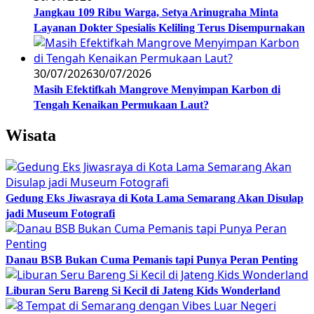
Jangkau 109 Ribu Warga, Setya Arinugraha Minta
Layanan Dokter Spesialis Keliling Terus Disempurnakan
30/07/2026
30/07/2026
Masih Efektifkah Mangrove Menyimpan Karbon di
Tengah Kenaikan Permukaan Laut?
Wisata
Gedung Eks Jiwasraya di Kota Lama Semarang Akan Disulap
jadi Museum Fotografi
Danau BSB Bukan Cuma Pemanis tapi Punya Peran Penting
Liburan Seru Bareng Si Kecil di Jateng Kids Wonderland