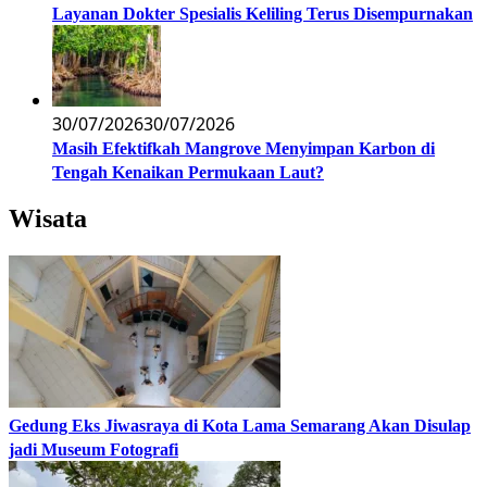
Layanan Dokter Spesialis Keliling Terus Disempurnakan
30/07/2026
30/07/2026
Masih Efektifkah Mangrove Menyimpan Karbon di
Tengah Kenaikan Permukaan Laut?
Wisata
Gedung Eks Jiwasraya di Kota Lama Semarang Akan Disulap
jadi Museum Fotografi