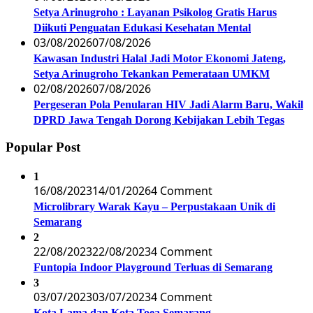
Setya Arinugroho : Layanan Psikolog Gratis Harus
Diikuti Penguatan Edukasi Kesehatan Mental
03/08/2026
07/08/2026
Kawasan Industri Halal Jadi Motor Ekonomi Jateng,
Setya Arinugroho Tekankan Pemerataan UMKM
02/08/2026
07/08/2026
Pergeseran Pola Penularan HIV Jadi Alarm Baru, Wakil
DPRD Jawa Tengah Dorong Kebijakan Lebih Tegas
Popular Post
1
16/08/2023
14/01/2026
4 Comment
Microlibrary Warak Kayu – Perpustakaan Unik di
Semarang
2
22/08/2023
22/08/2023
4 Comment
Funtopia Indoor Playground Terluas di Semarang
3
03/07/2023
03/07/2023
4 Comment
Kota Lama dan Kota Toea Semarang