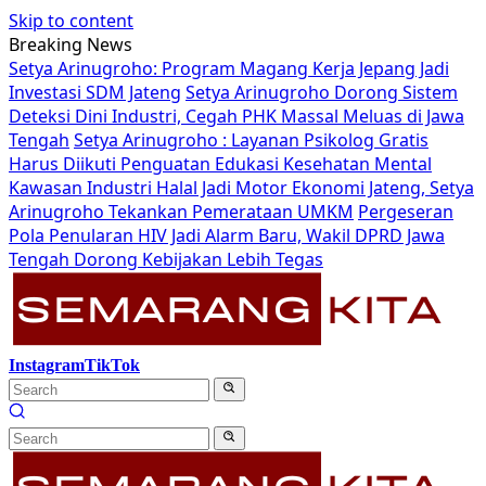
Skip to content
Breaking News
Setya Arinugroho: Program Magang Kerja Jepang Jadi
Investasi SDM Jateng
Setya Arinugroho Dorong Sistem
Deteksi Dini Industri, Cegah PHK Massal Meluas di Jawa
Tengah
Setya Arinugroho : Layanan Psikolog Gratis
Harus Diikuti Penguatan Edukasi Kesehatan Mental
Kawasan Industri Halal Jadi Motor Ekonomi Jateng, Setya
Arinugroho Tekankan Pemerataan UMKM
Pergeseran
Pola Penularan HIV Jadi Alarm Baru, Wakil DPRD Jawa
Tengah Dorong Kebijakan Lebih Tegas
Instagram
TikTok