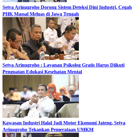
Setya Arinugroho Dorong Sistem Deteksi Dini Industri, Cegah
PHK Massal Meluas di Jawa Tengah
Setya Arinugroho : Layanan Psikolog Gratis Harus Diikuti
Penguatan Edukasi Kesehatan Mental
Kawasan Industri Halal Jadi Motor Ekonomi Jateng, Setya
Arinugroho Tekankan Pemerataan UMKM