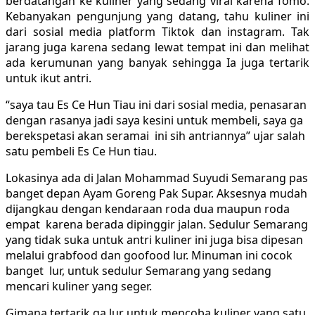
berdatangan ke kuliner yang sedang viral karena fomo.
Kebanyakan pengunjung yang datang, tahu kuliner ini
dari sosial media platform Tiktok dan instagram. Tak
jarang juga karena sedang lewat tempat ini dan melihat
ada kerumunan yang banyak sehingga Ia juga tertarik
untuk ikut antri.
“saya tau Es Ce Hun Tiau ini dari sosial media, penasaran
dengan rasanya jadi saya kesini untuk membeli, saya ga
berekspetasi akan seramai ini sih antriannya” ujar salah
satu pembeli Es Ce Hun tiau.
Lokasinya ada di Jalan Mohammad Suyudi Semarang pas
banget depan Ayam Goreng Pak Supar. Aksesnya mudah
dijangkau dengan kendaraan roda dua maupun roda
empat karena berada dipinggir jalan. Sedulur Semarang
yang tidak suka untuk antri kuliner ini juga bisa dipesan
melalui grabfood dan goofood lur. Minuman ini cocok
banget lur, untuk sedulur Semarang yang sedang
mencari kuliner yang seger.
Gimana tertarik ga lur untuk mencoba kuliner yang satu