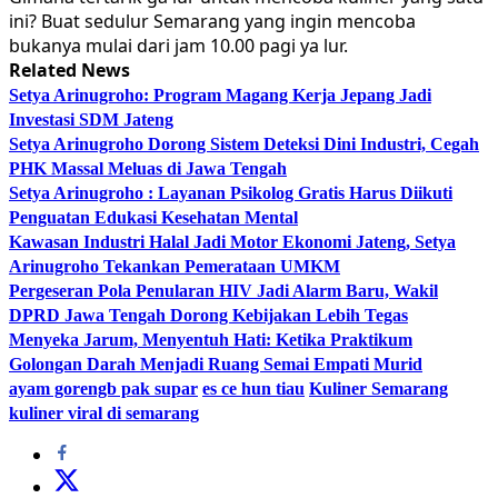
ini? Buat sedulur Semarang yang ingin mencoba
bukanya mulai dari jam 10.00 pagi ya lur.
Related News
Setya Arinugroho: Program Magang Kerja Jepang Jadi
Investasi SDM Jateng
Setya Arinugroho Dorong Sistem Deteksi Dini Industri, Cegah
PHK Massal Meluas di Jawa Tengah
Setya Arinugroho : Layanan Psikolog Gratis Harus Diikuti
Penguatan Edukasi Kesehatan Mental
Kawasan Industri Halal Jadi Motor Ekonomi Jateng, Setya
Arinugroho Tekankan Pemerataan UMKM
Pergeseran Pola Penularan HIV Jadi Alarm Baru, Wakil
DPRD Jawa Tengah Dorong Kebijakan Lebih Tegas
Menyeka Jarum, Menyentuh Hati: Ketika Praktikum
Golongan Darah Menjadi Ruang Semai Empati Murid
ayam gorengb pak supar
es ce hun tiau
Kuliner Semarang
kuliner viral di semarang