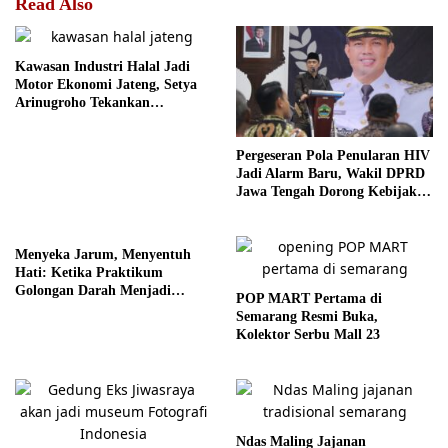
Read Also
Kawasan Industri Halal Jadi
Motor Ekonomi Jateng, Setya
Arinugroho Tekankan
Pemerataan UMKM
Pergeseran Pola Penularan HIV
Jadi Alarm Baru, Wakil DPRD
Jawa Tengah Dorong Kebijakan
Lebih Tegas
Menyeka Jarum, Menyentuh
Hati: Ketika Praktikum
Golongan Darah Menjadi
POP MART Pertama di
Ruang Semai Empati Murid
Semarang Resmi Buka,
Kolektor Serbu Mall 23
Ndas Maling Jajanan