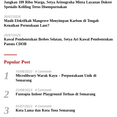
Jangkau 109 Ribu Warga, Setya Arinugraha Minta Layanan Dokter
Spesialis Keliling Terus Disempurnakan
30/07/2026
Masih Efektifkah Mangrove Menyimpan Karbon di Tengah
Kenaikan Permukaan Laut?
29/07/2026
Kawal Pembentukan Brebes Selatan, Setya Ari Kawal Pembentukan
Pansus CDOB
Popular Post
16/08/2023
4 Comment
1
Microlibrary Warak Kayu – Perpustakaan Unik di
Semarang
22/08/2023
4 Comment
2
Funtopia Indoor Playground Terluas di Semarang
03/07/2023
4 Comment
3
Kota Lama dan Kota Toea Semarang