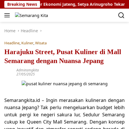
Skip
Halal Jadi Motor Ekonomi Jateng, Setya Arinugroho Tekankan 
Breaking News
to
content
Home
Headline
Headline
,
Kuliner
,
Wisata
Harajuku Street, Pusat Kuliner di Mall
Semarang dengan Nuansa Jepang
Adminsmgkita
27/05/2025
Semarangkita.id – Ingin merasakan kulineran dengan
nuansa Jepang? Tak perlu mengeluarkan budget lebih
untuk pergi ke negeri sakura lur, Sedulur Semarang
cukup ke Queen City Mall Semarang. Dengan konsep