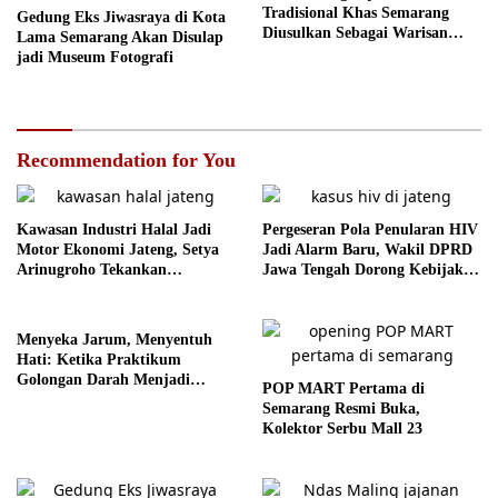
Tradisional Khas Semarang
Gedung Eks Jiwasraya di Kota
Diusulkan Sebagai Warisan
Lama Semarang Akan Disulap
Budaya
jadi Museum Fotografi
Recommendation for You
Kawasan Industri Halal Jadi
Pergeseran Pola Penularan HIV
Motor Ekonomi Jateng, Setya
Jadi Alarm Baru, Wakil DPRD
Arinugroho Tekankan
Jawa Tengah Dorong Kebijakan
Pemerataan UMKM
Lebih Tegas
Menyeka Jarum, Menyentuh
Hati: Ketika Praktikum
Golongan Darah Menjadi
POP MART Pertama di
Ruang Semai Empati Murid
Semarang Resmi Buka,
Kolektor Serbu Mall 23