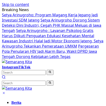
Skip to content
Breaking News
Setya Arinugroho: Program Magang Kerja Jepang Jadi
Investasi SDM Jateng
Setya Arinugroho Dorong Sistem
Deteksi Dini Industri, Cegah PHK Massal Meluas di Jawa
Tengah
Setya Arinugroho : Layanan Psikolog Gratis
Harus Diikuti Penguatan Edukasi Kesehatan Mental
Kawasan Industri Halal Jadi Motor Ekonomi Jateng, Setya
Arinugroho Tekankan Pemerataan UMKM
Pergeseran
Pola Penularan HIV Jadi Alarm Baru, Wakil DPRD Jawa
Tengah Dorong Kebijakan Lebih Tegas
Instagram
TikTok
Berita