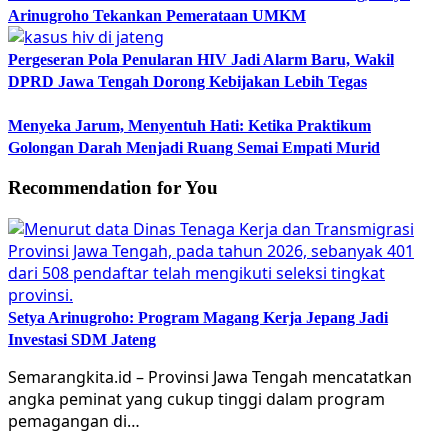
Arinugroho Tekankan Pemerataan UMKM
Pergeseran Pola Penularan HIV Jadi Alarm Baru, Wakil
DPRD Jawa Tengah Dorong Kebijakan Lebih Tegas
Menyeka Jarum, Menyentuh Hati: Ketika Praktikum
Golongan Darah Menjadi Ruang Semai Empati Murid
Recommendation for You
Setya Arinugroho: Program Magang Kerja Jepang Jadi
Investasi SDM Jateng
Semarangkita.id – Provinsi Jawa Tengah mencatatkan
angka peminat yang cukup tinggi dalam program
pemagangan di…