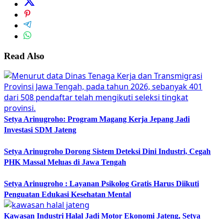
Read Also
Setya Arinugroho: Program Magang Kerja Jepang Jadi
Investasi SDM Jateng
Setya Arinugroho Dorong Sistem Deteksi Dini Industri, Cegah
PHK Massal Meluas di Jawa Tengah
Setya Arinugroho : Layanan Psikolog Gratis Harus Diikuti
Penguatan Edukasi Kesehatan Mental
Kawasan Industri Halal Jadi Motor Ekonomi Jateng, Setya