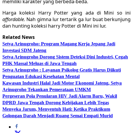
memiliki karakter yang berbeda-beda.
Harga koleksi Harry Potter yang ada di Mini so ini
affordable.
Nah gimna lur tertarik ga lur buat berkunjung
dan hunting koleksi harry Potter di Mini ini lur.
Related News
Setya Arinugroho: Program Magang Kerja Jepang Jadi
Investasi SDM Jateng
Setya Arinugroho Dorong Sistem Deteksi Dini Industri, Cegah
PHK Massal Meluas di Jawa Tengah
Setya Arinugroho : Layanan Psikolog Gratis Harus Diikuti
Penguatan Edukasi Kesehatan Mental
Kawasan Industri Halal Jadi Motor Ekonomi Jateng, Setya
Arinugroho Tekankan Pemerataan UMKM
Pergeseran Pola Penularan HIV Jadi Alarm Baru, Wakil
DPRD Jawa Tengah Dorong Kebijakan Lebih Tegas
Menyeka Jarum, Menyentuh Hati: Ketika Praktikum
Golongan Darah Menjadi Ruang Semai Empati Murid