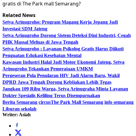
gratis di The Park mall Semarang?
Related News
Setya Arinugroho: Program Magang Kerja Jepang Jadi
Investasi SDM Jateng
Setya Arinugroho Dorong Sistem Deteksi Dini Industri, Cegah
PHK Massal Meluas di Jawa Tengah
Setya Arinugroho : Layanan Psikolog Gratis Harus Diikuti
Penguatan Edukasi Kesehatan Mental
Kawasan Industri Halal Jadi Motor Ekonomi Jateng, Setya
Arinugroho Tekankan Pemerataan UMKM
Pergeseran Pola Penularan HIV Jadi Alarm Baru, Wakil
DPRD Jawa Tengah Dorong Kebijakan Lebih Tegas
Jangkau 109 Ribu Warga, Setya Arinugraha Minta Layanan
Dokter Spesialis Keliling Terus Disempurnakan
Berita Semarang
circusThe Park Mall Semarang
info semarang
Liburan sekolah
Writer: Asiah