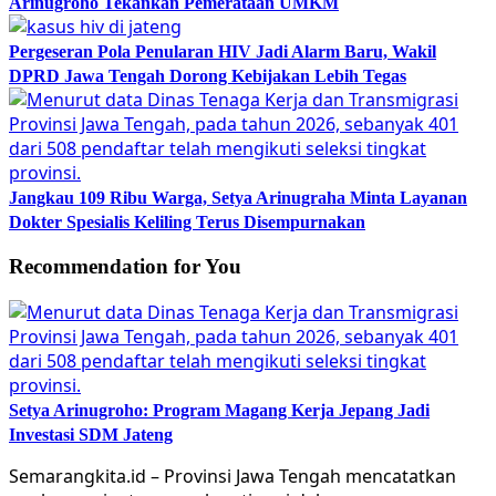
Arinugroho Tekankan Pemerataan UMKM
Pergeseran Pola Penularan HIV Jadi Alarm Baru, Wakil
DPRD Jawa Tengah Dorong Kebijakan Lebih Tegas
Jangkau 109 Ribu Warga, Setya Arinugraha Minta Layanan
Dokter Spesialis Keliling Terus Disempurnakan
Recommendation for You
Setya Arinugroho: Program Magang Kerja Jepang Jadi
Investasi SDM Jateng
Semarangkita.id – Provinsi Jawa Tengah mencatatkan