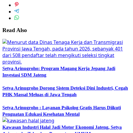
Read Also
Setya Arinugroho: Program Magang Kerja Jepang Jadi
Investasi SDM Jateng
Setya Arinugroho Dorong Sistem Deteksi Dini Industri, Cegah
PHK Massal Meluas di Jawa Tengah
Setya Arinugroho : Layanan Psikolog Gratis Harus Diikuti
Penguatan Edukasi Kesehatan Mental
Kawasan Industri Halal Jadi Motor Ekonomi Jateng, Setya