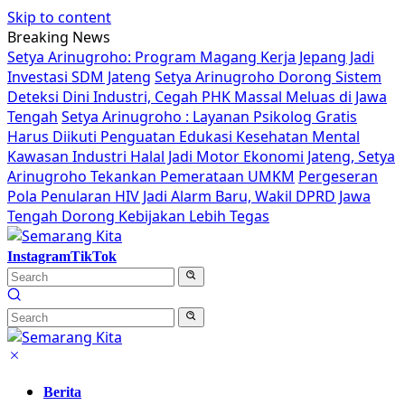
Skip to content
Breaking News
Setya Arinugroho: Program Magang Kerja Jepang Jadi
Investasi SDM Jateng
Setya Arinugroho Dorong Sistem
Deteksi Dini Industri, Cegah PHK Massal Meluas di Jawa
Tengah
Setya Arinugroho : Layanan Psikolog Gratis
Harus Diikuti Penguatan Edukasi Kesehatan Mental
Kawasan Industri Halal Jadi Motor Ekonomi Jateng, Setya
Arinugroho Tekankan Pemerataan UMKM
Pergeseran
Pola Penularan HIV Jadi Alarm Baru, Wakil DPRD Jawa
Tengah Dorong Kebijakan Lebih Tegas
Instagram
TikTok
Berita