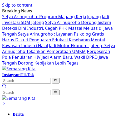
Skip to content
Breaking News
Setya Arinugroho: Program Magang Kerja Jepang Jadi
Investasi SDM Jateng
Setya Arinugroho Dorong Sistem
Deteksi Dini Industri, Cegah PHK Massal Meluas di Jawa
Tengah
Setya Arinugroho : Layanan Psikolog Gratis
Harus Diikuti Penguatan Edukasi Kesehatan Mental
Kawasan Industri Halal Jadi Motor Ekonomi Jateng, Setya
Arinugroho Tekankan Pemerataan UMKM
Pergeseran
Pola Penularan HIV Jadi Alarm Baru, Wakil DPRD Jawa
Tengah Dorong Kebijakan Lebih Tegas
Instagram
TikTok
Berita