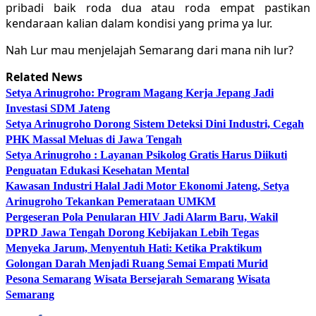
pribadi baik roda dua atau roda empat pastikan
kendaraan kalian dalam kondisi yang prima ya lur.
Nah Lur mau menjelajah Semarang dari mana nih lur?
Related News
Setya Arinugroho: Program Magang Kerja Jepang Jadi
Investasi SDM Jateng
Setya Arinugroho Dorong Sistem Deteksi Dini Industri, Cegah
PHK Massal Meluas di Jawa Tengah
Setya Arinugroho : Layanan Psikolog Gratis Harus Diikuti
Penguatan Edukasi Kesehatan Mental
Kawasan Industri Halal Jadi Motor Ekonomi Jateng, Setya
Arinugroho Tekankan Pemerataan UMKM
Pergeseran Pola Penularan HIV Jadi Alarm Baru, Wakil
DPRD Jawa Tengah Dorong Kebijakan Lebih Tegas
Menyeka Jarum, Menyentuh Hati: Ketika Praktikum
Golongan Darah Menjadi Ruang Semai Empati Murid
Pesona Semarang
Wisata Bersejarah Semarang
Wisata
Semarang