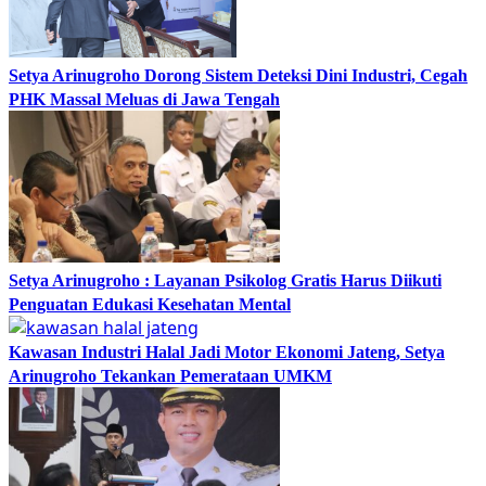
Setya Arinugroho Dorong Sistem Deteksi Dini Industri, Cegah
PHK Massal Meluas di Jawa Tengah
Setya Arinugroho : Layanan Psikolog Gratis Harus Diikuti
Penguatan Edukasi Kesehatan Mental
Kawasan Industri Halal Jadi Motor Ekonomi Jateng, Setya
Arinugroho Tekankan Pemerataan UMKM