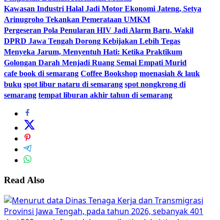
Kawasan Industri Halal Jadi Motor Ekonomi Jateng, Setya
Arinugroho Tekankan Pemerataan UMKM
Pergeseran Pola Penularan HIV Jadi Alarm Baru, Wakil
DPRD Jawa Tengah Dorong Kebijakan Lebih Tegas
Menyeka Jarum, Menyentuh Hati: Ketika Praktikum
Golongan Darah Menjadi Ruang Semai Empati Murid
cafe book di semarang
Coffee Bookshop
moenasiah & lauk
buku
spot libur nataru di semarang
spot nongkrong di
semarang
tempat liburan akhir tahun di semarang
Read Also