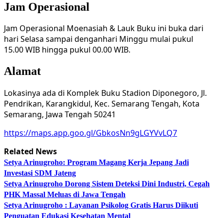
Jam Operasional
Jam Operasional Moenasiah & Lauk Buku ini buka dari
hari Selasa sampai denganhari Minggu mulai pukul
15.00 WIB hingga pukul 00.00 WIB.
Alamat
Lokasinya ada di Komplek Buku Stadion Diponegoro, Jl.
Pendrikan, Karangkidul, Kec. Semarang Tengah, Kota
Semarang, Jawa Tengah 50241
https://maps.app.goo.gl/GbkosNn9gLGYVvLQ7
Related News
Setya Arinugroho: Program Magang Kerja Jepang Jadi
Investasi SDM Jateng
Setya Arinugroho Dorong Sistem Deteksi Dini Industri, Cegah
PHK Massal Meluas di Jawa Tengah
Setya Arinugroho : Layanan Psikolog Gratis Harus Diikuti
Penguatan Edukasi Kesehatan Mental