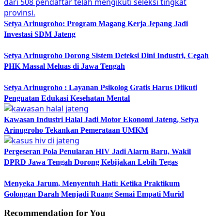
Setya Arinugroho: Program Magang Kerja Jepang Jadi
Investasi SDM Jateng
Setya Arinugroho Dorong Sistem Deteksi Dini Industri, Cegah
PHK Massal Meluas di Jawa Tengah
Setya Arinugroho : Layanan Psikolog Gratis Harus Diikuti
Penguatan Edukasi Kesehatan Mental
Kawasan Industri Halal Jadi Motor Ekonomi Jateng, Setya
Arinugroho Tekankan Pemerataan UMKM
Pergeseran Pola Penularan HIV Jadi Alarm Baru, Wakil
DPRD Jawa Tengah Dorong Kebijakan Lebih Tegas
Menyeka Jarum, Menyentuh Hati: Ketika Praktikum
Golongan Darah Menjadi Ruang Semai Empati Murid
Recommendation for You