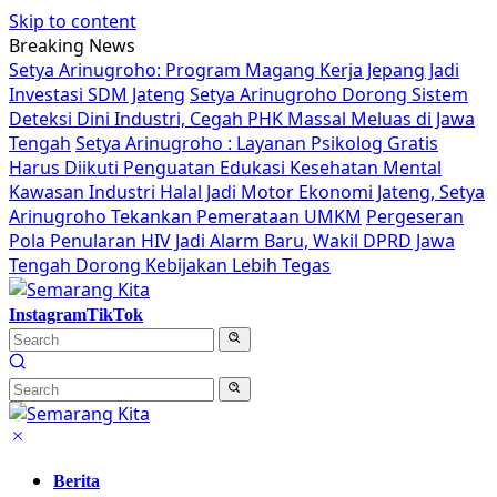
Skip to content
Breaking News
Setya Arinugroho: Program Magang Kerja Jepang Jadi
Investasi SDM Jateng
Setya Arinugroho Dorong Sistem
Deteksi Dini Industri, Cegah PHK Massal Meluas di Jawa
Tengah
Setya Arinugroho : Layanan Psikolog Gratis
Harus Diikuti Penguatan Edukasi Kesehatan Mental
Kawasan Industri Halal Jadi Motor Ekonomi Jateng, Setya
Arinugroho Tekankan Pemerataan UMKM
Pergeseran
Pola Penularan HIV Jadi Alarm Baru, Wakil DPRD Jawa
Tengah Dorong Kebijakan Lebih Tegas
Instagram
TikTok
Berita