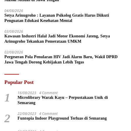
04/08/2026
Setya Arinugroho : Layanan Psikolog Gratis Harus Diikuti
Penguatan Edukasi Kesehatan Mental
03/08/2026
Kawasan Industri Halal Jadi Motor Ekonomi Jateng, Setya
Arinugroho Tekankan Pemerataan UMKM
02/08/2026
Pergeseran Pola Penularan HIV Jadi Alarm Baru, Wakil DPRD
Jawa Tengah Dorong Kebijakan Lebih Tegas
Popular Post
16/08/2023
4 Comment
1
Microlibrary Warak Kayu – Perpustakaan Unik di
Semarang
22/08/2023
4 Comment
2
Funtopia Indoor Playground Terluas di Semarang