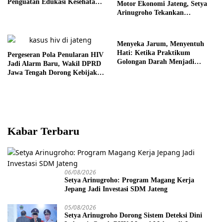
Penguatan Edukasi Kesehatan
Motor Ekonomi Jateng, Setya
Mental
Arinugroho Tekankan
Pemerataan UMKM
Menyeka Jarum, Menyentuh
Hati: Ketika Praktikum
Pergeseran Pola Penularan HIV
Golongan Darah Menjadi
Jadi Alarm Baru, Wakil DPRD
Ruang Semai Empati Murid
Jawa Tengah Dorong Kebijakan
Lebih Tegas
Kabar Terbaru
06/08/2026
Setya Arinugroho: Program Magang Kerja
Jepang Jadi Investasi SDM Jateng
05/08/2026
Setya Arinugroho Dorong Sistem Deteksi Dini