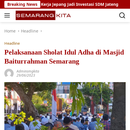
Skip
ram Magang Kerja Jepang Jadi Investasi SDM Jateng
Breaking News
Sety
to
content
Home
Headline
Headline
Pelaksanaan Sholat Idul Adha di Masjid
Baiturrahman Semarang
Adminsmgkita
29/06/2023