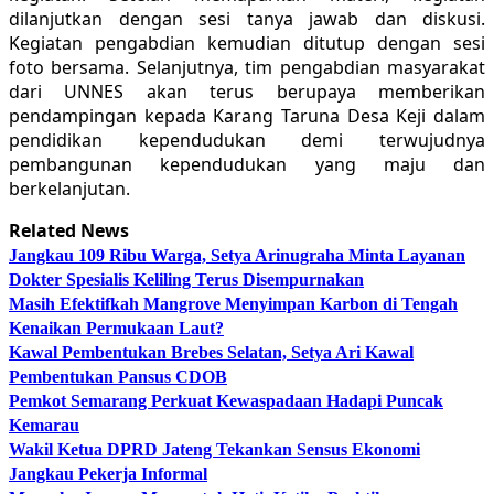
dilanjutkan dengan sesi tanya jawab dan diskusi.
Kegiatan pengabdian kemudian ditutup dengan sesi
foto bersama. Selanjutnya, tim pengabdian masyarakat
dari UNNES akan terus berupaya memberikan
pendampingan kepada Karang Taruna Desa Keji dalam
pendidikan kependudukan demi terwujudnya
pembangunan kependudukan yang maju dan
berkelanjutan.
Related News
Jangkau 109 Ribu Warga, Setya Arinugraha Minta Layanan
Dokter Spesialis Keliling Terus Disempurnakan
Masih Efektifkah Mangrove Menyimpan Karbon di Tengah
Kenaikan Permukaan Laut?
Kawal Pembentukan Brebes Selatan, Setya Ari Kawal
Pembentukan Pansus CDOB
Pemkot Semarang Perkuat Kewaspadaan Hadapi Puncak
Kemarau
Wakil Ketua DPRD Jateng Tekankan Sensus Ekonomi
Jangkau Pekerja Informal