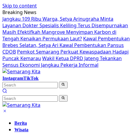
Skip to content
Breaking News
Jangkau 109 Ribu Warga, Setya Arinugraha Minta
Layanan Dokter Spesialis Keliling Terus Disempurnakan
Masih Efektifkah Mangrove Menyimpan Karbon di
Tengah Kenaikan Permukaan Laut?
Kawal Pembentukan
Brebes Selatan, Setya Ari Kawal Pembentukan Pansus
CDOB
Pemkot Semarang Perkuat Kewaspadaan Hadapi
Puncak Kemarau
Wakil Ketua DPRD Jateng Tekankan
Sensus Ekonomi Jangkau Pekerja Informal
Instagram
TikTok
Berita
Wisata