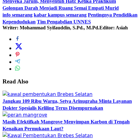
Menyeka Jarum, Menyentuh Hati: Ketika Praktikum
Golongan Darah Menjadi Ruang Semai Empati Murid
info semarang
kabar kampus semarang
Pentingnya Pendidikan
Kependudukan
Tim Pengabdian UNNES
Writer: Mohammad Syifauddin, S.Pd., M.Pd.
Editor: Asiah
Read Also
Jangkau 109 Ribu Warga, Setya Arinugraha Minta Layanan
Dokter Spesialis Keliling Terus Disempurnakan
Masih Efektifkah Mangrove Menyimpan Karbon di Tengah
Kenaikan Permukaan Laut?