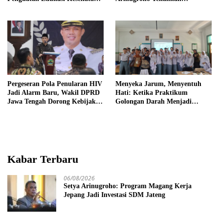
Mental
Pemerataan UMKM
Pergeseran Pola Penularan HIV
Menyeka Jarum, Menyentuh
Jadi Alarm Baru, Wakil DPRD
Hati: Ketika Praktikum
Jawa Tengah Dorong Kebijakan
Golongan Darah Menjadi
Lebih Tegas
Ruang Semai Empati Murid
Kabar Terbaru
06/08/2026
Setya Arinugroho: Program Magang Kerja
Jepang Jadi Investasi SDM Jateng