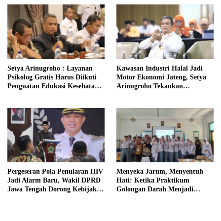
Setya Arinugroho : Layanan
Kawasan Industri Halal Jadi
Psikolog Gratis Harus Diikuti
Motor Ekonomi Jateng, Setya
Penguatan Edukasi Kesehatan
Arinugroho Tekankan
Mental
Pemerataan UMKM
Pergeseran Pola Penularan HIV
Menyeka Jarum, Menyentuh
Jadi Alarm Baru, Wakil DPRD
Hati: Ketika Praktikum
Jawa Tengah Dorong Kebijakan
Golongan Darah Menjadi
Lebih Tegas
Ruang Semai Empati Murid