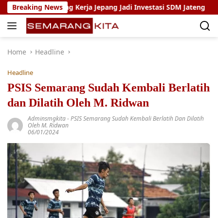
Skip
m Magang Kerja Jepang Jadi Investasi SDM Jateng
Breaking News
Setya
to
content
Home
Headline
Headline
PSIS Semarang Sudah Kembali Berlatih
dan Dilatih Oleh M. Ridwan
Adminsmgkita
-
PSIS Semarang Sudah Kembali Berlatih Dan Dilatih
Oleh M. Ridwan
06/01/2024