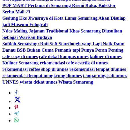
POP MART Pertama di Semarang Resmi Buka, Kolektor
Serbu Mall 23
Gedung Eks Jiwasraya di Kota Lama Semarang Akan Disulap
jadi Museum Fotografi
Ndas Maling Jajanan Tradisional Khas Semarang Diusulkan
Sebagai Warisan Budaya
Sofdoh Semarang: Roti Soft Sourdough yang Lagi Naik Daun
Danau BSB Bukan Cuma Pemanis tapi Punya Peran Penting
cafe cozy di unnes
cafe dekat kampus unnes
kuliner di unnes
Kuliner Semarang
rekomendasi cafe aestetik di unnes
rekomendasi coffee shop di unnes
rekomendasi tempat diunnes
rekomendasi tempat nongkrong diunnes
tempat nugas di unnes
UNNES
wisata dekat unnes
Wisata Semarang