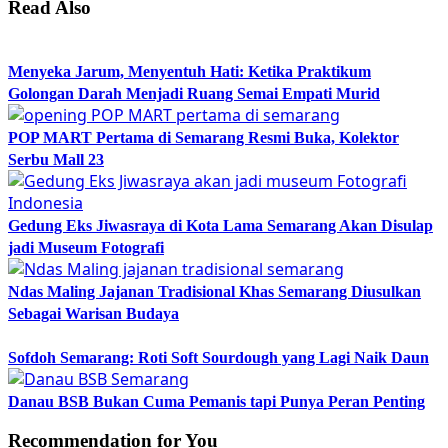
Read Also
Menyeka Jarum, Menyentuh Hati: Ketika Praktikum
Golongan Darah Menjadi Ruang Semai Empati Murid
POP MART Pertama di Semarang Resmi Buka, Kolektor
Serbu Mall 23
Gedung Eks Jiwasraya di Kota Lama Semarang Akan Disulap
jadi Museum Fotografi
Ndas Maling Jajanan Tradisional Khas Semarang Diusulkan
Sebagai Warisan Budaya
Sofdoh Semarang: Roti Soft Sourdough yang Lagi Naik Daun
Danau BSB Bukan Cuma Pemanis tapi Punya Peran Penting
Recommendation for You