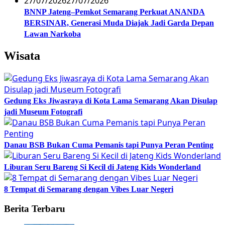
27/07/2026
27/07/2026
BNNP Jateng–Pemkot Semarang Perkuat ANANDA
BERSINAR, Generasi Muda Diajak Jadi Garda Depan
Lawan Narkoba
Wisata
Gedung Eks Jiwasraya di Kota Lama Semarang Akan Disulap
jadi Museum Fotografi
Danau BSB Bukan Cuma Pemanis tapi Punya Peran Penting
Liburan Seru Bareng Si Kecil di Jateng Kids Wonderland
8 Tempat di Semarang dengan Vibes Luar Negeri
Berita Terbaru