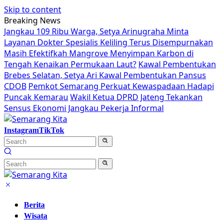
Skip to content
Breaking News
Jangkau 109 Ribu Warga, Setya Arinugraha Minta
Layanan Dokter Spesialis Keliling Terus Disempurnakan
Masih Efektifkah Mangrove Menyimpan Karbon di
Tengah Kenaikan Permukaan Laut?
Kawal Pembentukan
Brebes Selatan, Setya Ari Kawal Pembentukan Pansus
CDOB
Pemkot Semarang Perkuat Kewaspadaan Hadapi
Puncak Kemarau
Wakil Ketua DPRD Jateng Tekankan
Sensus Ekonomi Jangkau Pekerja Informal
Instagram
TikTok
Berita
Wisata