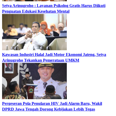
Setya Arinugroho : Layanan Psikolog Gratis Harus Diikuti
Penguatan Edukasi Kesehatan Mental
Kawasan Industri Halal Jadi Motor Ekonomi Jateng, Setya
Arinugroho Tekankan Pemerataan UMKM
Pergeseran Pola Penularan HIV Jadi Alarm Baru, Wakil
DPRD Jawa Tengah Dorong Kebijakan Lebih Tegas