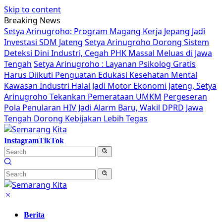
Skip to content
Breaking News
Setya Arinugroho: Program Magang Kerja Jepang Jadi
Investasi SDM Jateng
Setya Arinugroho Dorong Sistem
Deteksi Dini Industri, Cegah PHK Massal Meluas di Jawa
Tengah
Setya Arinugroho : Layanan Psikolog Gratis
Harus Diikuti Penguatan Edukasi Kesehatan Mental
Kawasan Industri Halal Jadi Motor Ekonomi Jateng, Setya
Arinugroho Tekankan Pemerataan UMKM
Pergeseran
Pola Penularan HIV Jadi Alarm Baru, Wakil DPRD Jawa
Tengah Dorong Kebijakan Lebih Tegas
Instagram
TikTok
Berita