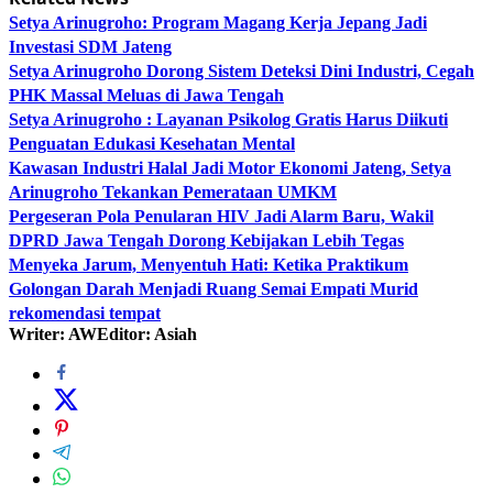
Setya Arinugroho: Program Magang Kerja Jepang Jadi
Investasi SDM Jateng
Setya Arinugroho Dorong Sistem Deteksi Dini Industri, Cegah
PHK Massal Meluas di Jawa Tengah
Setya Arinugroho : Layanan Psikolog Gratis Harus Diikuti
Penguatan Edukasi Kesehatan Mental
Kawasan Industri Halal Jadi Motor Ekonomi Jateng, Setya
Arinugroho Tekankan Pemerataan UMKM
Pergeseran Pola Penularan HIV Jadi Alarm Baru, Wakil
DPRD Jawa Tengah Dorong Kebijakan Lebih Tegas
Menyeka Jarum, Menyentuh Hati: Ketika Praktikum
Golongan Darah Menjadi Ruang Semai Empati Murid
rekomendasi tempat
Writer: AW
Editor: Asiah