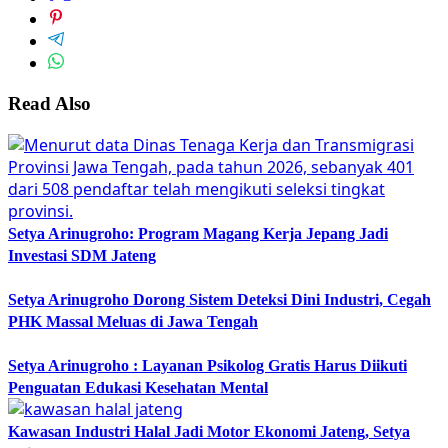
Read Also
Setya Arinugroho: Program Magang Kerja Jepang Jadi
Investasi SDM Jateng
Setya Arinugroho Dorong Sistem Deteksi Dini Industri, Cegah
PHK Massal Meluas di Jawa Tengah
Setya Arinugroho : Layanan Psikolog Gratis Harus Diikuti
Penguatan Edukasi Kesehatan Mental
Kawasan Industri Halal Jadi Motor Ekonomi Jateng, Setya