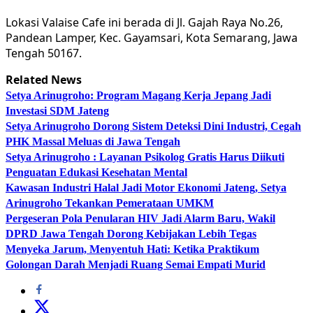
Lokasi Valaise Cafe ini berada di Jl. Gajah Raya No.26,
Pandean Lamper, Kec. Gayamsari, Kota Semarang, Jawa
Tengah 50167.
Related News
Setya Arinugroho: Program Magang Kerja Jepang Jadi
Investasi SDM Jateng
Setya Arinugroho Dorong Sistem Deteksi Dini Industri, Cegah
PHK Massal Meluas di Jawa Tengah
Setya Arinugroho : Layanan Psikolog Gratis Harus Diikuti
Penguatan Edukasi Kesehatan Mental
Kawasan Industri Halal Jadi Motor Ekonomi Jateng, Setya
Arinugroho Tekankan Pemerataan UMKM
Pergeseran Pola Penularan HIV Jadi Alarm Baru, Wakil
DPRD Jawa Tengah Dorong Kebijakan Lebih Tegas
Menyeka Jarum, Menyentuh Hati: Ketika Praktikum
Golongan Darah Menjadi Ruang Semai Empati Murid