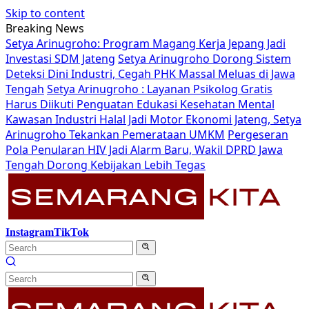
Skip to content
Breaking News
Setya Arinugroho: Program Magang Kerja Jepang Jadi
Investasi SDM Jateng
Setya Arinugroho Dorong Sistem
Deteksi Dini Industri, Cegah PHK Massal Meluas di Jawa
Tengah
Setya Arinugroho : Layanan Psikolog Gratis
Harus Diikuti Penguatan Edukasi Kesehatan Mental
Kawasan Industri Halal Jadi Motor Ekonomi Jateng, Setya
Arinugroho Tekankan Pemerataan UMKM
Pergeseran
Pola Penularan HIV Jadi Alarm Baru, Wakil DPRD Jawa
Tengah Dorong Kebijakan Lebih Tegas
Instagram
TikTok