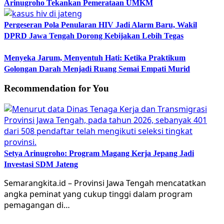
Arinugroho Tekankan Pemerataan UMKM
Pergeseran Pola Penularan HIV Jadi Alarm Baru, Wakil
DPRD Jawa Tengah Dorong Kebijakan Lebih Tegas
Menyeka Jarum, Menyentuh Hati: Ketika Praktikum
Golongan Darah Menjadi Ruang Semai Empati Murid
Recommendation for You
Setya Arinugroho: Program Magang Kerja Jepang Jadi
Investasi SDM Jateng
Semarangkita.id – Provinsi Jawa Tengah mencatatkan
angka peminat yang cukup tinggi dalam program
pemagangan di…