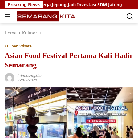
Skip
agang Kerja Jepang Jadi Investasi SDM Jateng
Breaking News
Setya Ar
to
content
Home
Kuliner
Kuliner
,
Wisata
Asian Food Festival Pertama Kali Hadir
Semarang
Adminsmgkita
22/09/2025