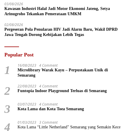
03/08/2026
Kawasan Industri Halal Jadi Motor Ekonomi Jateng, Setya
Arinugroho Tekankan Pemerataan UMKM
02/08/2026
Pergeseran Pola Penularan HIV Jadi Alarm Baru, Wakil DPRD
Jawa Tengah Dorong Kebijakan Lebih Tegas
Popular Post
16/08/2023
4 Comment
1
Microlibrary Warak Kayu – Perpustakaan Unik di
Semarang
22/08/2023
4 Comment
2
Funtopia Indoor Playground Terluas di Semarang
03/07/2023
4 Comment
3
Kota Lama dan Kota Toea Semarang
01/03/2023
3 Comment
4
Kota Lama “Little Netherland” Semarang yang Semakin Kece