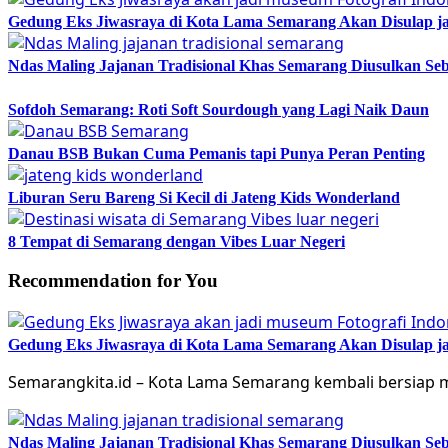
Gedung Eks Jiwasraya di Kota Lama Semarang Akan Disulap j
Ndas Maling Jajanan Tradisional Khas Semarang Diusulkan Se
Sofdoh Semarang: Roti Soft Sourdough yang Lagi Naik Daun
Danau BSB Bukan Cuma Pemanis tapi Punya Peran Penting
Liburan Seru Bareng Si Kecil di Jateng Kids Wonderland
8 Tempat di Semarang dengan Vibes Luar Negeri
Recommendation for You
Gedung Eks Jiwasraya di Kota Lama Semarang Akan Disulap j
Semarangkita.id – Kota Lama Semarang kembali bersiap m
Ndas Maling Jajanan Tradisional Khas Semarang Diusulkan Se