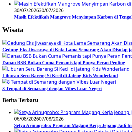
30/07/2026
30/07/2026
Masih Efektifkah Mangrove Menyimpan Karbon di Teng
Wisata
Gedung Eks Jiwasraya di Kota Lama Semarang Akan Disulap j
Danau BSB Bukan Cuma Pemanis tapi Punya Peran Penting
Liburan Seru Bareng Si Kecil di Jateng Kids Wonderland
8 Tempat di Semarang dengan Vibes Luar Negeri
Berita Terbaru
06/08/2026
07/08/2026
Setya Arinugroho: Program Magang Kerja Jepang Jadi In