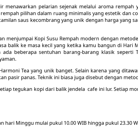
r menawarkan pelarian sejenak melalui aroma rempah y
pah pilihan dalam ruang minimalis yang estetik dan cozy
 camilan saus kecombrang yang unik dengan harga yang s
an menjumpai Kopi Susu Rempah modern dengan metode Ibri
rasa balik ke masa kecil yang ketika kamu bangun di Har
a ada beberapa sentuhan barang-barang klasik seperti
nyaman.
n Harmoni Tea yang unik banget. Selain karena yang dita
pasir panas. Teknik ini biasa juga disebut dengan metode
tiap tegukan kopi dari balik jendela cafe ini lur. Setiap 
an hari Minggu mulai pukul 10.00 WIB hingga pukul 23.30 W