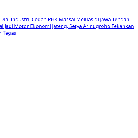
Dini Industri, Cegah PHK Massal Meluas di Jawa Tengah
al Jadi Motor Ekonomi Jateng, Setya Arinugroho Tekankan
h Tegas