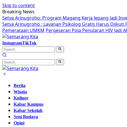
Skip to content
Breaking News
Setya Arinugroho: Program Magang Kerja Jepang Jadi Inv
Setya Arinugroho : Layanan Psikolog Gratis Harus Diikut
Pemerataan UMKM
Pergeseran Pola Penularan HIV Jadi 
Instagram
TikTok
Berita
Wisata
Kuliner
Kabar Kampus
Kabar Sekolah
Seni Budaya
Opini