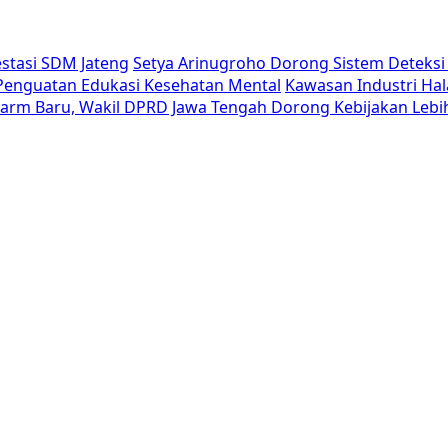
estasi SDM Jateng
Setya Arinugroho Dorong Sistem Deteksi 
i Penguatan Edukasi Kesehatan Mental
Kawasan Industri Hal
Alarm Baru, Wakil DPRD Jawa Tengah Dorong Kebijakan Lebi