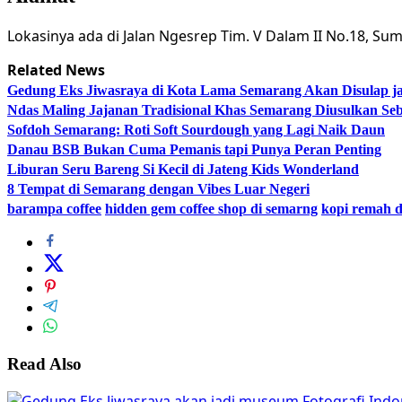
Lokasinya ada di Jalan Ngesrep Tim. V Dalam II No.18, S
Related News
Gedung Eks Jiwasraya di Kota Lama Semarang Akan Disulap j
Ndas Maling Jajanan Tradisional Khas Semarang Diusulkan Se
Sofdoh Semarang: Roti Soft Sourdough yang Lagi Naik Daun
Danau BSB Bukan Cuma Pemanis tapi Punya Peran Penting
Liburan Seru Bareng Si Kecil di Jateng Kids Wonderland
8 Tempat di Semarang dengan Vibes Luar Negeri
barampa coffee
hidden gem coffee shop di semarng
kopi remah d
Read Also