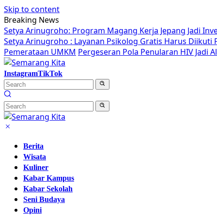
Skip to content
Breaking News
Setya Arinugroho: Program Magang Kerja Jepang Jadi Inv
Setya Arinugroho : Layanan Psikolog Gratis Harus Diikut
Pemerataan UMKM
Pergeseran Pola Penularan HIV Jadi 
Instagram
TikTok
Berita
Wisata
Kuliner
Kabar Kampus
Kabar Sekolah
Seni Budaya
Opini