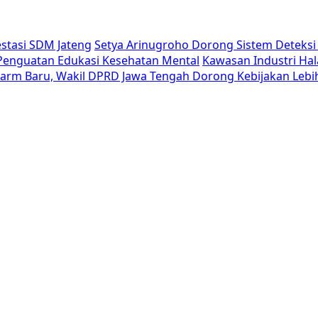
estasi SDM Jateng
Setya Arinugroho Dorong Sistem Deteksi 
i Penguatan Edukasi Kesehatan Mental
Kawasan Industri Hal
Alarm Baru, Wakil DPRD Jawa Tengah Dorong Kebijakan Lebi