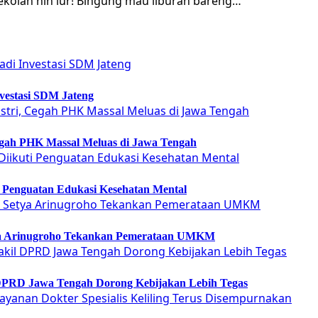
ekolah nih lur! Bingung mau liburan bareng…
vestasi SDM Jateng
Cegah PHK Massal Meluas di Jawa Tengah
ti Penguatan Edukasi Kesehatan Mental
etya Arinugroho Tekankan Pemerataan UMKM
 DPRD Jawa Tengah Dorong Kebijakan Lebih Tegas