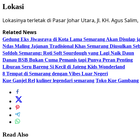
Lokasi
Lokasinya terletak di Pasar Johar Utara, Jl. KH. Agus Sal
Related News
Gedung Eks Jiwasraya di Kota Lama Semarang Akan Disulap j
Ndas Maling Jajanan Tradisional Khas Semarang Diusulkan Se
Sofdoh Semarang: Roti Soft Sourdough yang Lagi Naik Daun
Danau BSB Bukan Cuma Pemanis tapi Punya Peran Penting
Liburan Seru Bareng Si Kecil di Jateng Kids Wonderland
8 Tempat di Semarang dengan Vibes Luar Negeri
Kue Ganjel Rel
kuliner legendari semarang
Toko Kue Gambang
Read Also