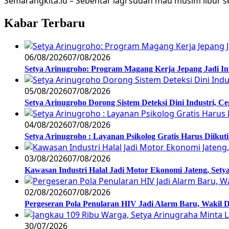
Semarangkita.id – Sebentar lagi sudah mau musim libur s
Kabar Terbaru
06/08/2026
07/08/2026
Setya Arinugroho: Program Magang Kerja Jepang Jadi In
05/08/2026
07/08/2026
Setya Arinugroho Dorong Sistem Deteksi Dini Industri, 
04/08/2026
07/08/2026
Setya Arinugroho : Layanan Psikolog Gratis Harus Diiku
03/08/2026
07/08/2026
Kawasan Industri Halal Jadi Motor Ekonomi Jateng, S
02/08/2026
07/08/2026
Pergeseran Pola Penularan HIV Jadi Alarm Baru, Wakil
30/07/2026