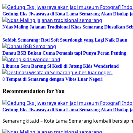
Gedung Eks Jiwasraya di Kota Lama Semarang Akan Disulap j
Ndas Maling Jajanan Tradisional Khas Semarang Diusulkan Se
Sofdoh Semarang: Roti Soft Sourdough yang Lagi Naik Daun
Danau BSB Bukan Cuma Pemanis tapi Punya Peran Penting
Liburan Seru Bareng Si Kecil di Jateng Kids Wonderland
8 Tempat di Semarang dengan Vibes Luar Negeri
Recommendation for You
Gedung Eks Jiwasraya di Kota Lama Semarang Akan Disulap j
Semarangkita.id – Kota Lama Semarang kembali bersiap m