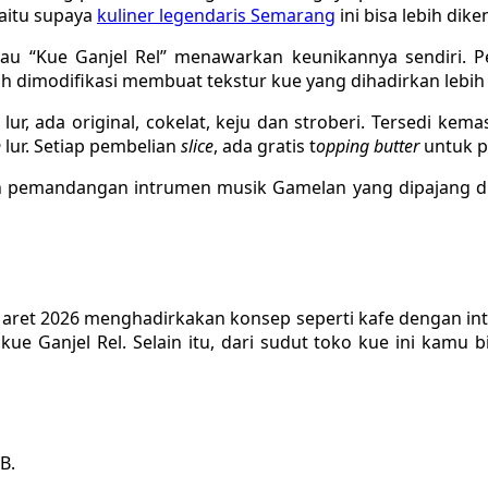
yaitu supaya
kuliner legendaris Semarang
ini bisa lebih dik
 “Kue Ganjel Rel” menawarkan keunikannya sendiri. Pe
lah dimodifikasi membuat tekstur kue yang dihadirkan lebi
 lur, ada original, cokelat, keju dan stroberi. Tersedi 
n
lur. Setiap pembelian
slice
, ada gratis t
opping butter
untuk p
 pemandangan intrumen musik Gamelan yang dipajang di 
 2026 menghadirkakan konsep seperti kafe dengan interior
ue Ganjel Rel. Selain itu, dari sudut toko kue ini kamu
B.