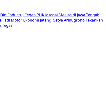
Dini Industri, Cegah PHK Massal Meluas di Jawa Tengah
al Jadi Motor Ekonomi Jateng, Setya Arinugroho Tekankan
h Tegas