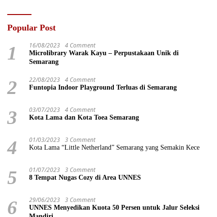
Popular Post
16/08/2023
4 Comment
1
Microlibrary Warak Kayu – Perpustakaan Unik di
Semarang
22/08/2023
4 Comment
2
Funtopia Indoor Playground Terluas di Semarang
03/07/2023
4 Comment
3
Kota Lama dan Kota Toea Semarang
01/03/2023
3 Comment
4
Kota Lama “Little Netherland” Semarang yang Semakin Kece
01/07/2023
3 Comment
5
8 Tempat Nugas Cozy di Area UNNES
29/06/2023
3 Comment
6
UNNES Menyedikan Kuota 50 Persen untuk Jalur Seleksi
Mandiri