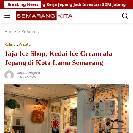
Skip
gram Magang Kerja Jepang Jadi Investasi SDM Jateng
Breaking News
Se
to
content
Home
Kuliner
Kuliner
,
Wisata
Jaja Ice Shop, Kedai Ice Cream ala
Jepang di Kota Lama Semarang
Adminsmgkita
13/01/2026