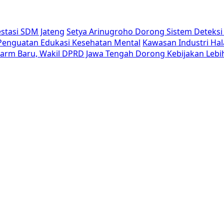
estasi SDM Jateng
Setya Arinugroho Dorong Sistem Deteksi 
i Penguatan Edukasi Kesehatan Mental
Kawasan Industri Hal
Alarm Baru, Wakil DPRD Jawa Tengah Dorong Kebijakan Lebi