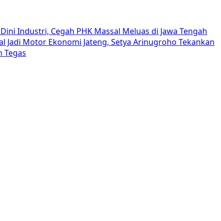
Dini Industri, Cegah PHK Massal Meluas di Jawa Tengah
al Jadi Motor Ekonomi Jateng, Setya Arinugroho Tekankan
h Tegas