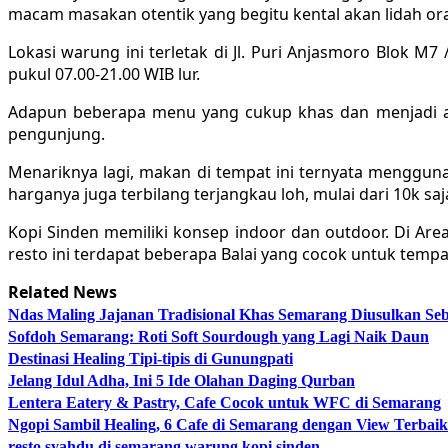
macam masakan otentik yang begitu kental akan lidah or
Lokasi warung ini terletak di Jl. Puri Anjasmoro Blok M
pukul 07.00-21.00 WIB lur.
Adapun beberapa menu yang cukup khas dan menjadi and
pengunjung.
Menariknya lagi, makan di tempat ini ternyata menggun
harganya juga terbilang terjangkau loh, mulai dari 10k 
Kopi Sinden memiliki konsep indoor dan outdoor. Di Are
resto ini terdapat beberapa Balai yang cocok untuk temp
Related News
Ndas Maling Jajanan Tradisional Khas Semarang Diusulkan Se
Sofdoh Semarang: Roti Soft Sourdough yang Lagi Naik Daun
Destinasi Healing Tipi-tipis di Gunungpati
Jelang Idul Adha, Ini 5 Ide Olahan Daging Qurban
Lentera Eatery & Pastry, Cafe Cocok untuk WFC di Semarang
Ngopi Sambil Healing, 6 Cafe di Semarang dengan View Terba
resto syahdu di semarang
warung kopi sinden