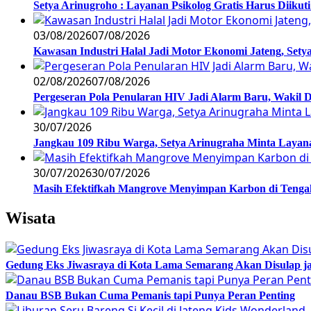
Setya Arinugroho : Layanan Psikolog Gratis Harus Diiku
03/08/2026
07/08/2026
Kawasan Industri Halal Jadi Motor Ekonomi Jateng, S
02/08/2026
07/08/2026
Pergeseran Pola Penularan HIV Jadi Alarm Baru, Wakil
30/07/2026
Jangkau 109 Ribu Warga, Setya Arinugraha Minta Layanan
30/07/2026
30/07/2026
Masih Efektifkah Mangrove Menyimpan Karbon di Teng
Wisata
Gedung Eks Jiwasraya di Kota Lama Semarang Akan Disulap j
Danau BSB Bukan Cuma Pemanis tapi Punya Peran Penting