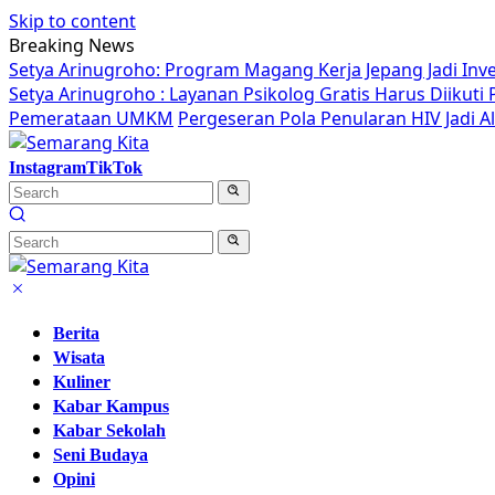
Skip to content
Breaking News
Setya Arinugroho: Program Magang Kerja Jepang Jadi Inv
Setya Arinugroho : Layanan Psikolog Gratis Harus Diikut
Pemerataan UMKM
Pergeseran Pola Penularan HIV Jadi 
Instagram
TikTok
Berita
Wisata
Kuliner
Kabar Kampus
Kabar Sekolah
Seni Budaya
Opini