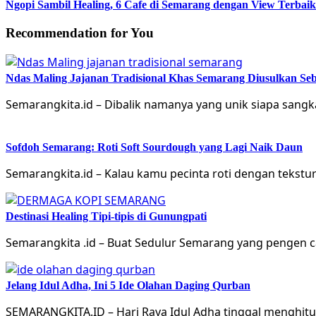
Ngopi Sambil Healing, 6 Cafe di Semarang dengan View Terba
Recommendation for You
Ndas Maling Jajanan Tradisional Khas Semarang Diusulkan Se
Semarangkita.id – Dibalik namanya yang unik siapa sang
Sofdoh Semarang: Roti Soft Sourdough yang Lagi Naik Daun
Semarangkita.id – Kalau kamu pecinta roti dengan tekstu
Destinasi Healing Tipi-tipis di Gunungpati
Semarangkita .id – Buat Sedulur Semarang yang pengen ca
Jelang Idul Adha, Ini 5 Ide Olahan Daging Qurban
SEMARANGKITA.ID – Hari Raya Idul Adha tinggal menghit