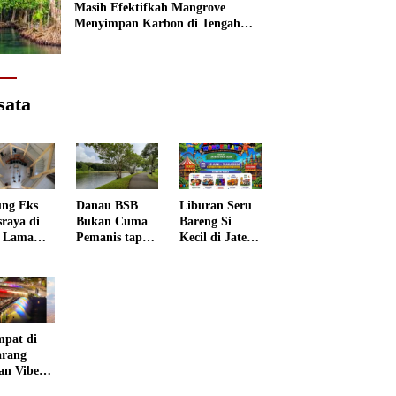
Masih Efektifkah Mangrove
Menyimpan Karbon di Tengah
Kenaikan Permukaan Laut?
sata
ng Eks
Danau BSB
Liburan Seru
sraya di
Bukan Cuma
Bareng Si
 Lama
Pemanis tapi
Kecil di Jateng
rang
Punya Peran
Kids
 Disulap
Penting
Wonderland
 Museum
grafi
mpat di
rang
an Vibes
 Negeri