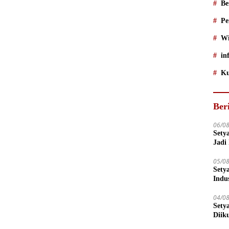
Be
Pe
Wi
in
Ku
Ber
06/0
Sety
Jadi
05/0
Sety
Indu
04/0
Sety
Diik