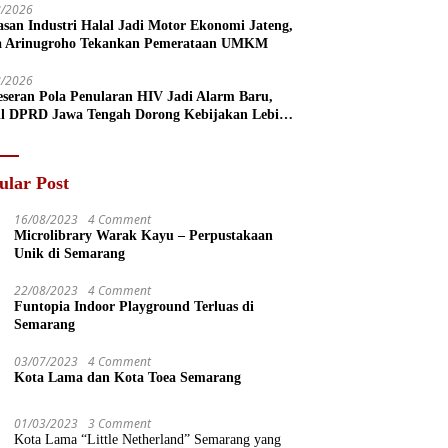
8/2026
san Industri Halal Jadi Motor Ekonomi Jateng,
a Arinugroho Tekankan Pemerataan UMKM
8/2026
eseran Pola Penularan HIV Jadi Alarm Baru,
l DPRD Jawa Tengah Dorong Kebijakan Lebih
s
ular Post
16/08/2023
4 Comment
Microlibrary Warak Kayu – Perpustakaan
Unik di Semarang
22/08/2023
4 Comment
Funtopia Indoor Playground Terluas di
Semarang
03/07/2023
4 Comment
Kota Lama dan Kota Toea Semarang
01/03/2023
3 Comment
Kota Lama “Little Netherland” Semarang yang