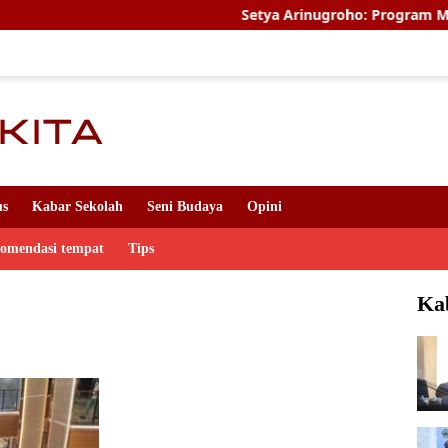
Setya Arinugroho: Program Magang Kerj
us
Kabar Sekolah
Seni Budaya
Opini
komendasi tempat
Tips
Ka