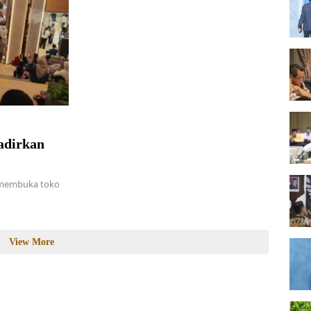
adirkan
i membuka toko
View More