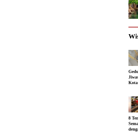
Wi
Gedu
Jiwa
Kota
Sema
Akan
jadi
Foto
8 Te
Sema
deng
Luar