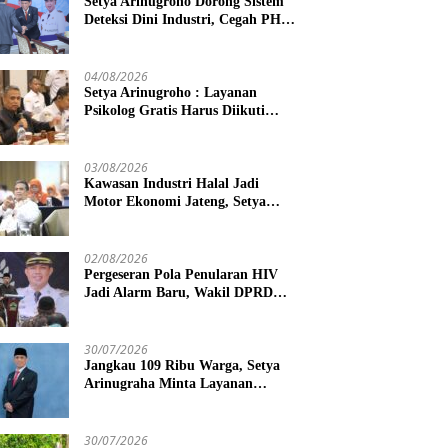
Setya Arinugroho Dorong Sistem
Deteksi Dini Industri, Cegah PHK
Massal Meluas di Jawa Tengah
04/08/2026
Setya Arinugroho : Layanan
Psikolog Gratis Harus Diikuti
Penguatan Edukasi Kesehatan
Mental
03/08/2026
Kawasan Industri Halal Jadi
Motor Ekonomi Jateng, Setya
Arinugroho Tekankan
Pemerataan UMKM
02/08/2026
Pergeseran Pola Penularan HIV
Jadi Alarm Baru, Wakil DPRD
Jawa Tengah Dorong Kebijakan
Lebih Tegas
30/07/2026
Jangkau 109 Ribu Warga, Setya
Arinugraha Minta Layanan
Dokter Spesialis Keliling Terus
Disempurnakan
30/07/2026