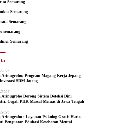
rita Semarang
mkot Semarang
sata Semarang
fo semarang
liner Semarang
ita
8/2026
a Arinugroho: Program Magang Kerja Jepang
 Investasi SDM Jateng
8/2026
a Arinugroho Dorong Sistem Deteksi Dini
stri, Cegah PHK Massal Meluas di Jawa Tengah
8/2026
a Arinugroho : Layanan Psikolog Gratis Harus
uti Penguatan Edukasi Kesehatan Mental