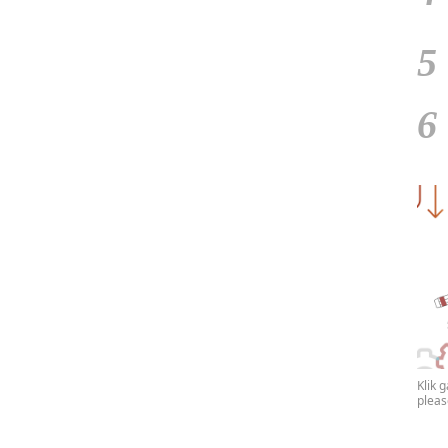
5
6
Klik 
plea