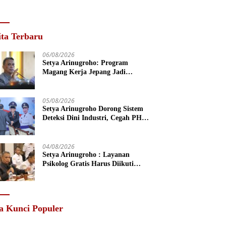
ita Terbaru
06/08/2026
Setya Arinugroho: Program
Magang Kerja Jepang Jadi
Investasi SDM Jateng
05/08/2026
Setya Arinugroho Dorong Sistem
Deteksi Dini Industri, Cegah PHK
Massal Meluas di Jawa Tengah
04/08/2026
Setya Arinugroho : Layanan
Psikolog Gratis Harus Diikuti
Penguatan Edukasi Kesehatan
Mental
a Kunci Populer