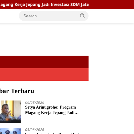
a Jepang Jadi Investasi SDM Jateng
Setya Arinugroho Do
bar Terbaru
06/08/2026
Setya Arinugroho: Program
Magang Kerja Jepang Jadi
Investasi SDM Jateng
05/08/2026