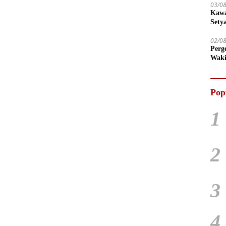
03/0
Kawa
Sety
02/0
Perg
Waki
Tega
Pop
1
2
3
4