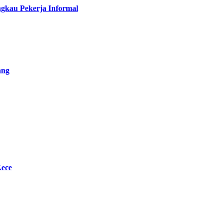
gkau Pekerja Informal
ang
Kece