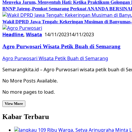
Menyeka Jarum, Menyentuh Hati: Ketika Praktikum Golongan
BNNP Jateng–Pemkot Semarang Perkuat ANANDA BERSINAR, 
Wakil DPRD Jawa Tengah: Kekeringan Musiman di Banyumas-Ci
Headline
,
Wisata
14/11/2023
14/11/2023
Agro Purwosari Wisata Petik Buah di Semarang
Agro Purwosari Wisata Petik Buah di Semarang
Semarangkita.id – Agro Purwosari wisata petik buah di 
No More Posts Available.
No more pages to load.
View More
Kabar Terbaru