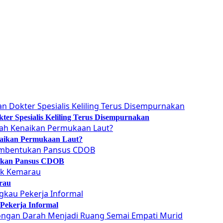
er Spesialis Keliling Terus Disempurnakan
naikan Permukaan Laut?
tukan Pansus CDOB
rau
Pekerja Informal