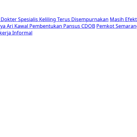
Dokter Spesialis Keliling Terus Disempurnakan
Masih Efek
tya Ari Kawal Pembentukan Pansus CDOB
Pemkot Semaran
erja Informal