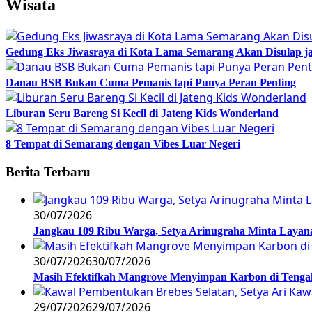
Wisata
Gedung Eks Jiwasraya di Kota Lama Semarang Akan Disulap j
Danau BSB Bukan Cuma Pemanis tapi Punya Peran Penting
Liburan Seru Bareng Si Kecil di Jateng Kids Wonderland
8 Tempat di Semarang dengan Vibes Luar Negeri
Berita Terbaru
30/07/2026
Jangkau 109 Ribu Warga, Setya Arinugraha Minta Layanan
30/07/2026
30/07/2026
Masih Efektifkah Mangrove Menyimpan Karbon di Teng
29/07/2026
29/07/2026