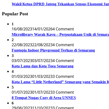
Wakil Ketua DPRD Jateng Tekankan Sensus Ekonomi Jan
Popular Post
1
16/08/2023
14/01/2026
4 Comment
Microlibrary Warak Kayu – Perpustakaan Unik di Semar
2
22/08/2023
22/08/2023
4 Comment
Funtopia Indoor Playground Terluas di Semarang
3
03/07/2023
03/07/2023
4 Comment
Kota Lama dan Kota Toea Semarang
4
01/03/2023
01/03/2023
3 Comment
Kota Lama “Little Netherland” Semarang yang Semakin 
5
01/07/2023
01/07/2023
3 Comment
8 Tempat Nugas Cozy di Area UNNES
6
29/06/2023
11/10/2023
3 Comment