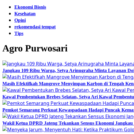
Ekonomi Bisnis
Kesehatan
Opini
rekomendasi tempat
Tips
Agro Purwosari
Jangkau 109 Ribu Warga, Setya Arinugraha Minta Layanan Dokt
Masih Efektifkah Mangrove Menyimpan Karbon di Tengah Ke
Kawal Pembentukan Brebes Selatan, Setya Ari Kawal Pemben
Pemkot Semarang Perkuat Kewaspadaan Hadapi Puncak Kema
Wakil Ketua DPRD Jateng Tekankan Sensus Ekonomi Jangkau 