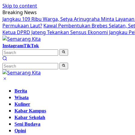
Skip to content
Breaking News
Jangkau 109 Ribu Warga, Setya Arinugraha Minta Layanan 
Permukaan Laut?
Kawal Pembentukan Brebes Selatan, Se
Ketua DPRD Jateng Tekankan Sensus Ekonomi Jangkau Pek
Instagram
TikTok
Berita
Wisata
Kuliner
Kabar Kampus
Kabar Sekolah
Seni Budaya
Opini