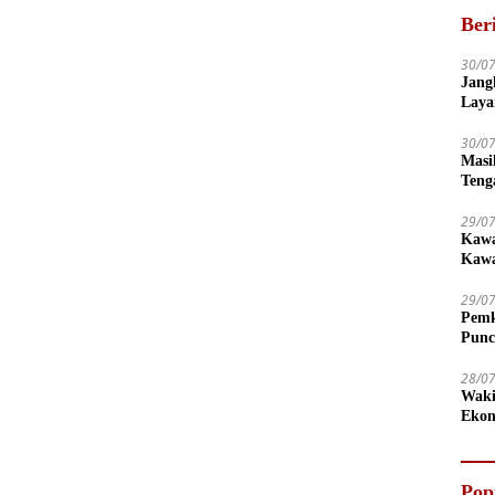
Ber
30/0
Jang
Laya
Dise
30/0
Masi
Teng
29/0
Kawa
Kawa
29/0
Pemk
Punc
28/0
Waki
Ekon
Pop