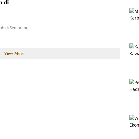
h di
uah di Semarang
View More