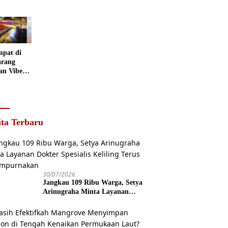
rang
Punya Peran
Kids
 Disulap
Penting
Wonderland
 Museum
grafi
mpat di
rang
an Vibes
 Negeri
ita Terbaru
30/07/2026
Jangkau 109 Ribu Warga, Setya
Arinugraha Minta Layanan
Dokter Spesialis Keliling Terus
Disempurnakan