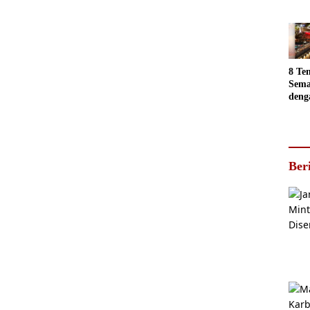
Sema
Akan
jadi
Foto
8 Te
Sema
deng
Luar
Ber