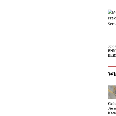
27/0
BNNP
BERS
Depa
Wi
Gedu
Jiwa
Kota