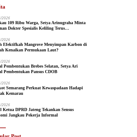
ita
7/2026
kau 109 Ribu Warga, Setya Arinugraha Minta
nan Dokter Spesialis Keliling Terus
mpurnakan
7/2026
h Efektifkah Mangrove Menyimpan Karbon di
ah Kenaikan Permukaan Laut?
7/2026
l Pembentukan Brebes Selatan, Setya Ari
l Pembentukan Pansus CDOB
7/2026
ot Semarang Perkuat Kewaspadaan Hadapi
ak Kemarau
7/2026
l Ketua DPRD Jateng Tekankan Sensus
omi Jangkau Pekerja Informal
ular Post