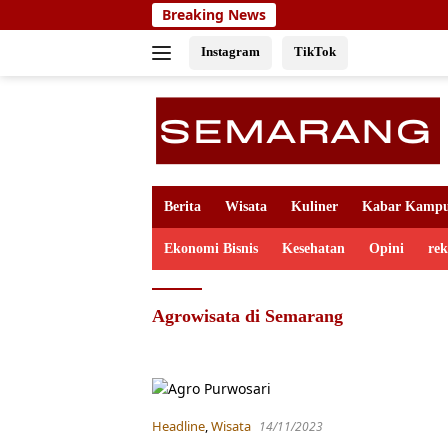
Skip
Breaking News
to
content
Instagram
TikTok
Berita
Wisata
Kuliner
Kabar Kamp
Ekonomi Bisnis
Kesehatan
Opini
re
Agrowisata di Semarang
Headline
,
Wisata
14/11/2023