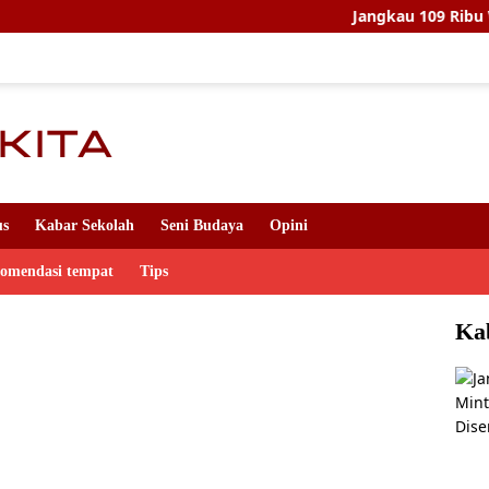
Jangkau 109 Ribu Warga, S
us
Kabar Sekolah
Seni Budaya
Opini
komendasi tempat
Tips
Ka