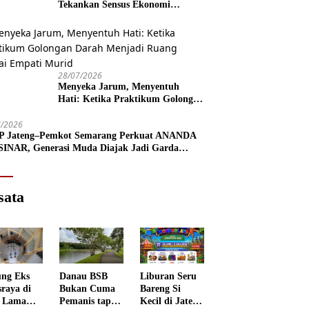
Tekankan Sensus Ekonomi
Jangkau Pekerja Informal
28/07/2026
Menyeka Jarum, Menyentuh
Hati: Ketika Praktikum Golongan
Darah Menjadi Ruang Semai
7/2026
Empati Murid
 Jateng–Pemkot Semarang Perkuat ANANDA
INAR, Generasi Muda Diajak Jadi Garda
n Lawan Narkoba
sata
ng Eks
Danau BSB
Liburan Seru
sraya di
Bukan Cuma
Bareng Si
 Lama
Pemanis tapi
Kecil di Jateng