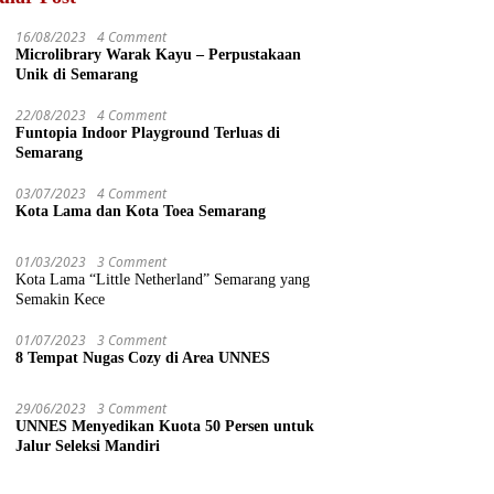
16/08/2023
4 Comment
Microlibrary Warak Kayu – Perpustakaan
Unik di Semarang
22/08/2023
4 Comment
Funtopia Indoor Playground Terluas di
Semarang
03/07/2023
4 Comment
Kota Lama dan Kota Toea Semarang
01/03/2023
3 Comment
Kota Lama “Little Netherland” Semarang yang
Semakin Kece
01/07/2023
3 Comment
8 Tempat Nugas Cozy di Area UNNES
29/06/2023
3 Comment
UNNES Menyedikan Kuota 50 Persen untuk
Jalur Seleksi Mandiri