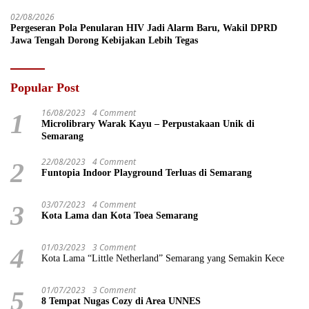
02/08/2026
Pergeseran Pola Penularan HIV Jadi Alarm Baru, Wakil DPRD
Jawa Tengah Dorong Kebijakan Lebih Tegas
Popular Post
16/08/2023
4 Comment
1
Microlibrary Warak Kayu – Perpustakaan Unik di
Semarang
22/08/2023
4 Comment
2
Funtopia Indoor Playground Terluas di Semarang
03/07/2023
4 Comment
3
Kota Lama dan Kota Toea Semarang
01/03/2023
3 Comment
4
Kota Lama “Little Netherland” Semarang yang Semakin Kece
01/07/2023
3 Comment
5
8 Tempat Nugas Cozy di Area UNNES