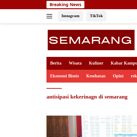
Skip
Breaking News
to
content
Instagram
TikTok
Berita
Wisata
Kuliner
Kabar Kamp
Ekonomi Bisnis
Kesehatan
Opini
re
antisipasi kekerinagn di semarang