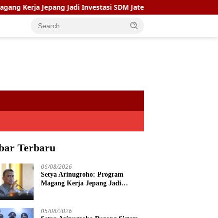
 Jepang Jadi Investasi SDM Jateng
Setya Arinugroho Do
bar Terbaru
06/08/2026
Setya Arinugroho: Program
Magang Kerja Jepang Jadi
Investasi SDM Jateng
05/08/2026