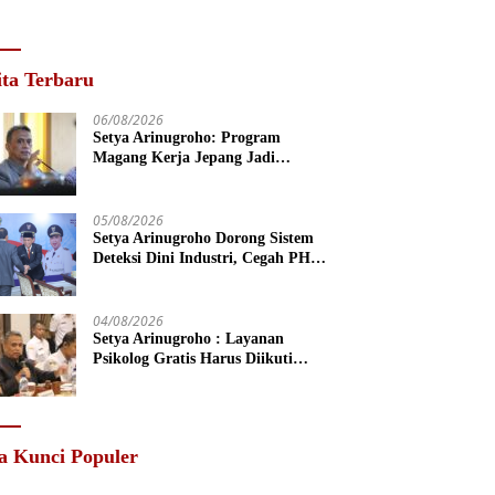
ita Terbaru
06/08/2026
Setya Arinugroho: Program
Magang Kerja Jepang Jadi
Investasi SDM Jateng
05/08/2026
Setya Arinugroho Dorong Sistem
Deteksi Dini Industri, Cegah PHK
Massal Meluas di Jawa Tengah
04/08/2026
Setya Arinugroho : Layanan
Psikolog Gratis Harus Diikuti
Penguatan Edukasi Kesehatan
Mental
a Kunci Populer