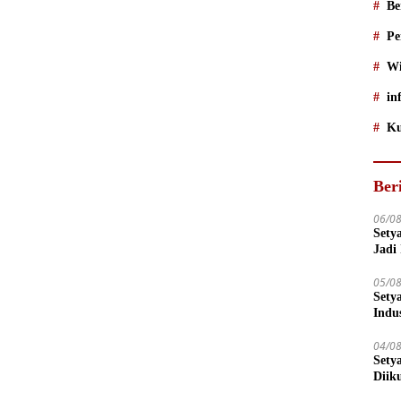
Be
Pe
Wi
in
Ku
Ber
06/0
Sety
Jadi
05/0
Sety
Indu
04/0
Sety
Diik