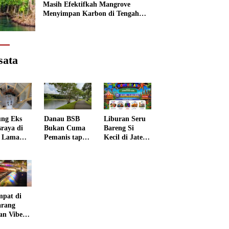
Masih Efektifkah Mangrove
Menyimpan Karbon di Tengah
Kenaikan Permukaan Laut?
sata
ng Eks
Danau BSB
Liburan Seru
sraya di
Bukan Cuma
Bareng Si
 Lama
Pemanis tapi
Kecil di Jateng
rang
Punya Peran
Kids
 Disulap
Penting
Wonderland
 Museum
grafi
mpat di
rang
an Vibes
 Negeri