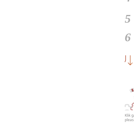
5
6
Klik 
plea