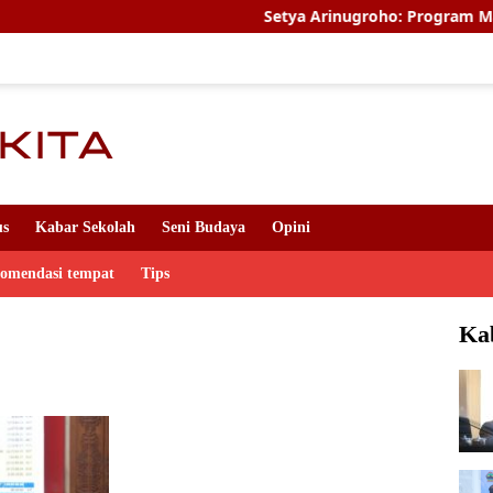
Setya Arinugroho: Program Magang Kerja
us
Kabar Sekolah
Seni Budaya
Opini
komendasi tempat
Tips
Ka