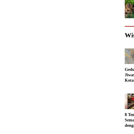
Wi
Gedu
Jiwa
Kota
Sema
Akan
jadi
Foto
8 Te
Sema
deng
Luar