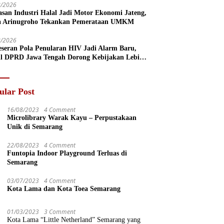
8/2026
san Industri Halal Jadi Motor Ekonomi Jateng,
a Arinugroho Tekankan Pemerataan UMKM
8/2026
eseran Pola Penularan HIV Jadi Alarm Baru,
l DPRD Jawa Tengah Dorong Kebijakan Lebih
s
ular Post
16/08/2023
4 Comment
Microlibrary Warak Kayu – Perpustakaan
Unik di Semarang
22/08/2023
4 Comment
Funtopia Indoor Playground Terluas di
Semarang
03/07/2023
4 Comment
Kota Lama dan Kota Toea Semarang
01/03/2023
3 Comment
Kota Lama “Little Netherland” Semarang yang