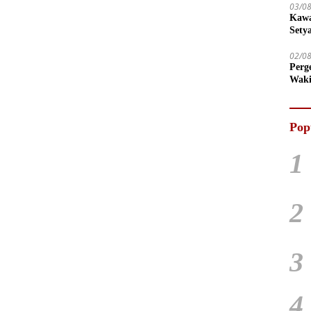
03/0
Kawa
Sety
02/0
Perg
Waki
Tega
Pop
1
2
3
4