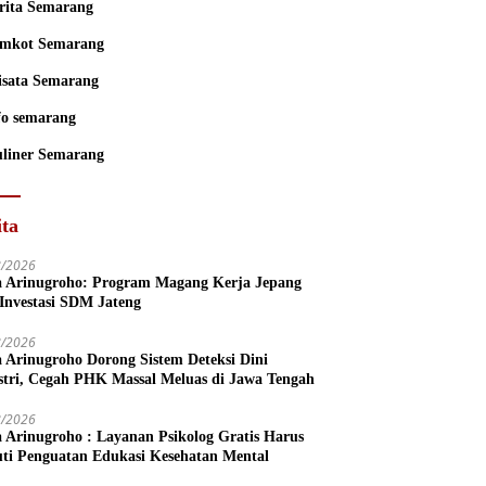
rita Semarang
mkot Semarang
sata Semarang
fo semarang
liner Semarang
ita
8/2026
a Arinugroho: Program Magang Kerja Jepang
 Investasi SDM Jateng
8/2026
a Arinugroho Dorong Sistem Deteksi Dini
stri, Cegah PHK Massal Meluas di Jawa Tengah
8/2026
a Arinugroho : Layanan Psikolog Gratis Harus
uti Penguatan Edukasi Kesehatan Mental