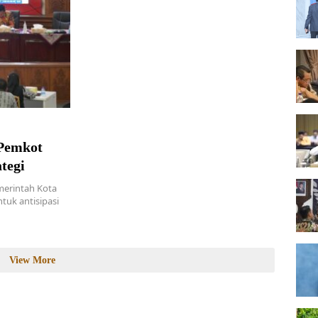
 Pemkot
tegi
erintah Kota
uk antisipasi
View More