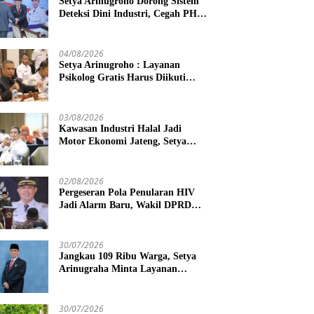
Setya Arinugroho Dorong Sistem
Deteksi Dini Industri, Cegah PHK
Massal Meluas di Jawa Tengah
04/08/2026
Setya Arinugroho : Layanan
Psikolog Gratis Harus Diikuti
Penguatan Edukasi Kesehatan
Mental
03/08/2026
Kawasan Industri Halal Jadi
Motor Ekonomi Jateng, Setya
Arinugroho Tekankan
Pemerataan UMKM
02/08/2026
Pergeseran Pola Penularan HIV
Jadi Alarm Baru, Wakil DPRD
Jawa Tengah Dorong Kebijakan
Lebih Tegas
30/07/2026
Jangkau 109 Ribu Warga, Setya
Arinugraha Minta Layanan
Dokter Spesialis Keliling Terus
Disempurnakan
30/07/2026