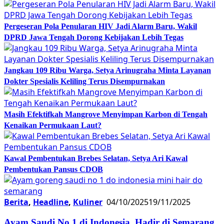
Pergeseran Pola Penularan HIV Jadi Alarm Baru, Wakil
DPRD Jawa Tengah Dorong Kebijakan Lebih Tegas
Jangkau 109 Ribu Warga, Setya Arinugraha Minta Layanan
Dokter Spesialis Keliling Terus Disempurnakan
Masih Efektifkah Mangrove Menyimpan Karbon di Tengah
Kenaikan Permukaan Laut?
Kawal Pembentukan Brebes Selatan, Setya Ari Kawal
Pembentukan Pansus CDOB
Berita
,
Headline
,
Kuliner
04/10/2025
19/11/2025
Ayam Saudi No 1 di Indonesia, Hadir di Semarang