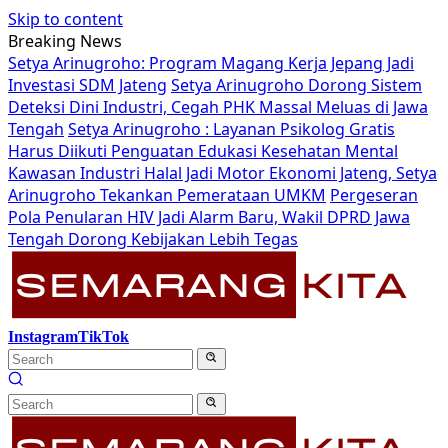
Skip to content
Breaking News
Setya Arinugroho: Program Magang Kerja Jepang Jadi
Investasi SDM Jateng
Setya Arinugroho Dorong Sistem
Deteksi Dini Industri, Cegah PHK Massal Meluas di Jawa
Tengah
Setya Arinugroho : Layanan Psikolog Gratis
Harus Diikuti Penguatan Edukasi Kesehatan Mental
Kawasan Industri Halal Jadi Motor Ekonomi Jateng, Setya
Arinugroho Tekankan Pemerataan UMKM
Pergeseran
Pola Penularan HIV Jadi Alarm Baru, Wakil DPRD Jawa
Tengah Dorong Kebijakan Lebih Tegas
Instagram
TikTok