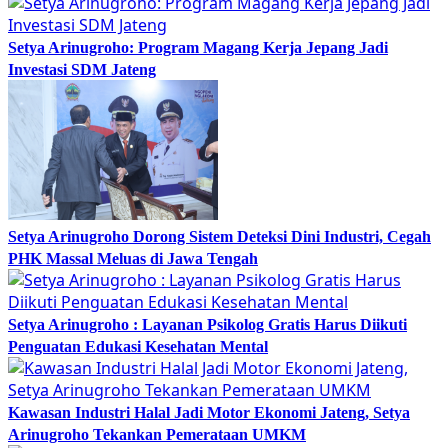
Setya Arinugroho: Program Magang Kerja Jepang Jadi
Investasi SDM Jateng
Setya Arinugroho Dorong Sistem Deteksi Dini Industri, Cegah
PHK Massal Meluas di Jawa Tengah
Setya Arinugroho : Layanan Psikolog Gratis Harus Diikuti
Penguatan Edukasi Kesehatan Mental
Kawasan Industri Halal Jadi Motor Ekonomi Jateng, Setya
Arinugroho Tekankan Pemerataan UMKM