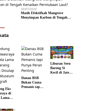
30/07/2026
Masih Efektifkah Mangrove
Menyimpan Karbon di Tengah
Kenaikan Permukaan Laut?
sata
Liburan Seru
Bareng Si
Kecil di Jateng
Kids
Danau BSB
Wonderland
Bukan Cuma
Pemanis tapi
ng Eks
Punya Peran
sraya di
Penting
 Lama
rang
 Disulap