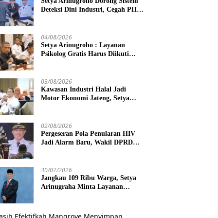
Setya Arinugroho Dorong Sistem
Deteksi Dini Industri, Cegah PHK
Massal Meluas di Jawa Tengah
04/08/2026
Setya Arinugroho : Layanan
Psikolog Gratis Harus Diikuti
Penguatan Edukasi Kesehatan
Mental
03/08/2026
Kawasan Industri Halal Jadi
Motor Ekonomi Jateng, Setya
Arinugroho Tekankan
Pemerataan UMKM
02/08/2026
Pergeseran Pola Penularan HIV
Jadi Alarm Baru, Wakil DPRD
Jawa Tengah Dorong Kebijakan
Lebih Tegas
30/07/2026
Jangkau 109 Ribu Warga, Setya
Arinugraha Minta Layanan
Dokter Spesialis Keliling Terus
Disempurnakan