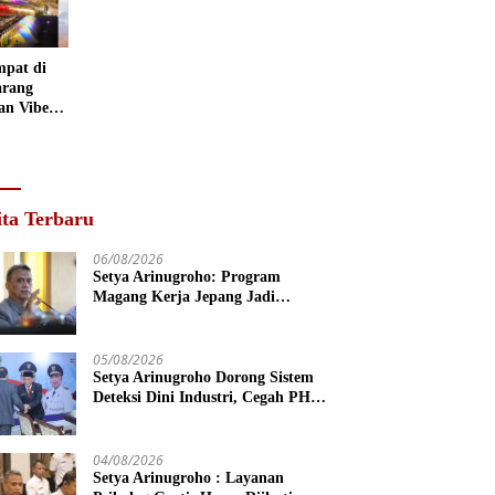
 Museum
grafi
mpat di
rang
an Vibes
 Negeri
ita Terbaru
06/08/2026
Setya Arinugroho: Program
Magang Kerja Jepang Jadi
Investasi SDM Jateng
05/08/2026
Setya Arinugroho Dorong Sistem
Deteksi Dini Industri, Cegah PHK
Massal Meluas di Jawa Tengah
04/08/2026
Setya Arinugroho : Layanan