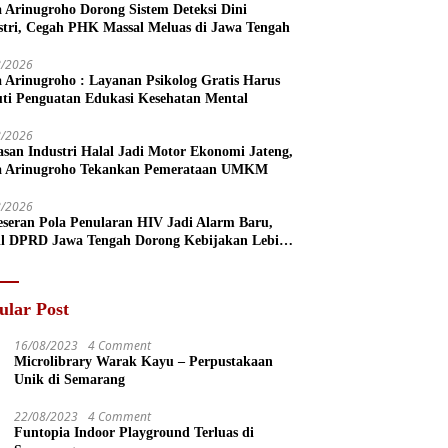
a Arinugroho Dorong Sistem Deteksi Dini
stri, Cegah PHK Massal Meluas di Jawa Tengah
8/2026
a Arinugroho : Layanan Psikolog Gratis Harus
uti Penguatan Edukasi Kesehatan Mental
8/2026
san Industri Halal Jadi Motor Ekonomi Jateng,
a Arinugroho Tekankan Pemerataan UMKM
8/2026
eseran Pola Penularan HIV Jadi Alarm Baru,
l DPRD Jawa Tengah Dorong Kebijakan Lebih
s
ular Post
16/08/2023
4 Comment
Microlibrary Warak Kayu – Perpustakaan
Unik di Semarang
22/08/2023
4 Comment
Funtopia Indoor Playground Terluas di