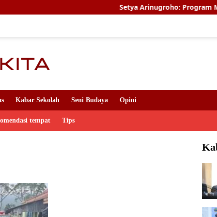
Setya Arinugroho: Program Magang Ker
us
Kabar Sekolah
Seni Budaya
Opini
komendasi tempat
Tips
Ka