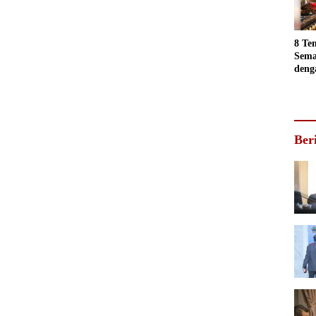
jadi
Foto
8 Te
Sema
deng
Luar
Ber