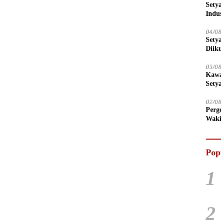
Sety
Indu
04/0
Sety
Diik
03/0
Kawa
Sety
02/0
Perg
Waki
Tega
Pop
1
2