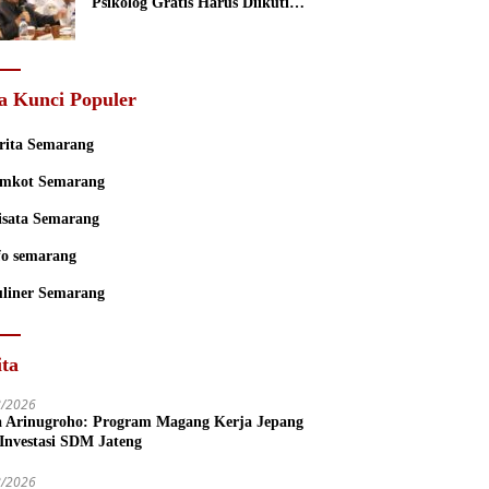
Psikolog Gratis Harus Diikuti
Penguatan Edukasi Kesehatan
Mental
a Kunci Populer
rita Semarang
mkot Semarang
sata Semarang
fo semarang
liner Semarang
ita
8/2026
a Arinugroho: Program Magang Kerja Jepang
 Investasi SDM Jateng
8/2026