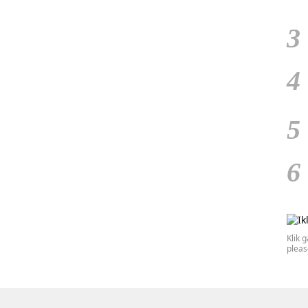
3
4
5
6
Klik 
plea