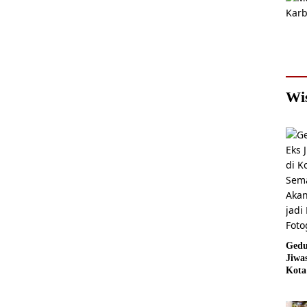
Wi
Gedu
Jiwa
Kota
Sema
Akan