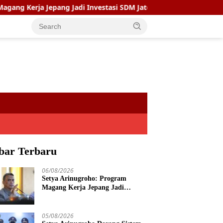
ja Jepang Jadi Investasi SDM Jateng
Setya Arinugroho D
bar Terbaru
06/08/2026
Setya Arinugroho: Program
Magang Kerja Jepang Jadi
Investasi SDM Jateng
05/08/2026