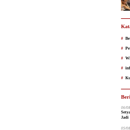
Kat
Be
Pe
Wi
in
Ku
Ber
06/0
Sety
Jadi
05/0