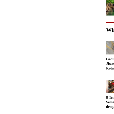
Wi
Gedu
Jiwa
Kota
Sema
Akan
jadi
Foto
8 Te
Sema
deng
Luar