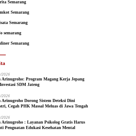
rita Semarang
mkot Semarang
sata Semarang
fo semarang
liner Semarang
ita
8/2026
a Arinugroho: Program Magang Kerja Jepang
 Investasi SDM Jateng
8/2026
a Arinugroho Dorong Sistem Deteksi Dini
stri, Cegah PHK Massal Meluas di Jawa Tengah
8/2026
a Arinugroho : Layanan Psikolog Gratis Harus
uti Penguatan Edukasi Kesehatan Mental