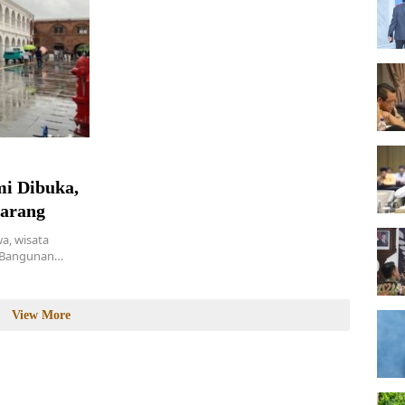
i Dibuka,
marang
a, wisata
). Bangunan…
View More