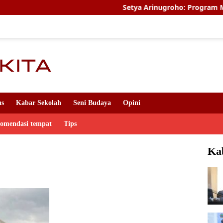
Setya Arinugroho: Program Magang Kerj
us
Kabar Sekolah
Seni Budaya
Opini
komendasi tempat
Tips
Ka