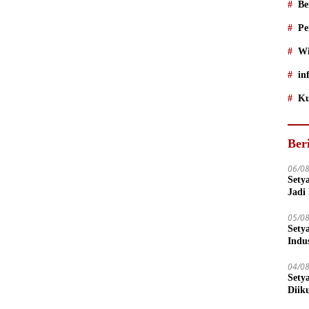
Be
Pe
Wi
in
Ku
Ber
06/0
Sety
Jadi
05/0
Sety
Indu
04/0
Sety
Diik