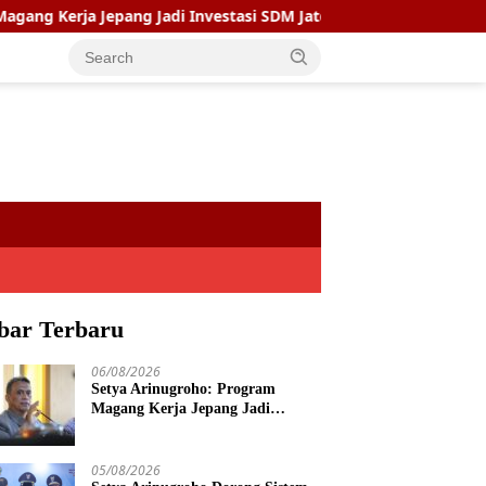
a Jepang Jadi Investasi SDM Jateng
Setya Arinugroho D
bar Terbaru
06/08/2026
Setya Arinugroho: Program
Magang Kerja Jepang Jadi
Investasi SDM Jateng
05/08/2026