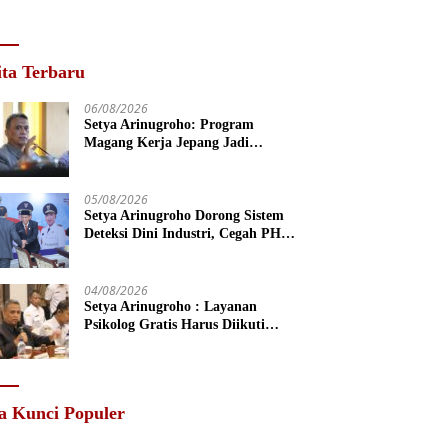
ita Terbaru
06/08/2026
Setya Arinugroho: Program
Magang Kerja Jepang Jadi
Investasi SDM Jateng
05/08/2026
Setya Arinugroho Dorong Sistem
Deteksi Dini Industri, Cegah PHK
Massal Meluas di Jawa Tengah
04/08/2026
Setya Arinugroho : Layanan
Psikolog Gratis Harus Diikuti
Penguatan Edukasi Kesehatan
Mental
a Kunci Populer