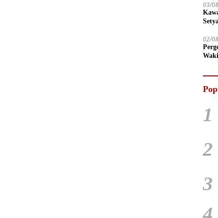
03/0
Kawa
Sety
02/0
Perg
Waki
Tega
Pop
1
2
3
4