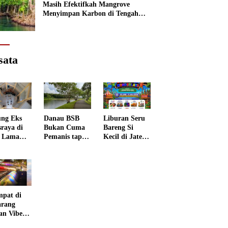
Masih Efektifkah Mangrove
Menyimpan Karbon di Tengah
Kenaikan Permukaan Laut?
sata
ng Eks
Danau BSB
Liburan Seru
sraya di
Bukan Cuma
Bareng Si
 Lama
Pemanis tapi
Kecil di Jateng
rang
Punya Peran
Kids
 Disulap
Penting
Wonderland
 Museum
grafi
mpat di
rang
an Vibes
 Negeri