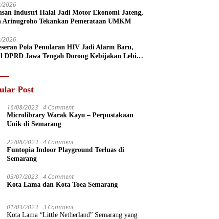
8/2026
san Industri Halal Jadi Motor Ekonomi Jateng,
a Arinugroho Tekankan Pemerataan UMKM
8/2026
eseran Pola Penularan HIV Jadi Alarm Baru,
l DPRD Jawa Tengah Dorong Kebijakan Lebih
s
ular Post
16/08/2023
4 Comment
Microlibrary Warak Kayu – Perpustakaan
Unik di Semarang
22/08/2023
4 Comment
Funtopia Indoor Playground Terluas di
Semarang
03/07/2023
4 Comment
Kota Lama dan Kota Toea Semarang
01/03/2023
3 Comment
Kota Lama “Little Netherland” Semarang yang