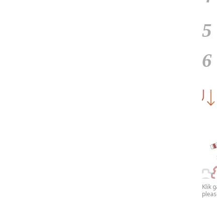
5
6
Klik 
plea