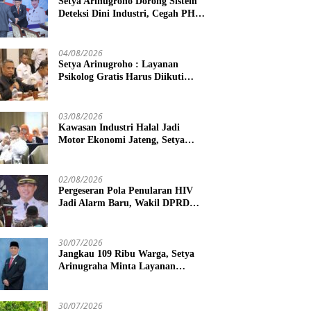
Setya Arinugroho Dorong Sistem
Deteksi Dini Industri, Cegah PHK
Massal Meluas di Jawa Tengah
04/08/2026
Setya Arinugroho : Layanan
Psikolog Gratis Harus Diikuti
Penguatan Edukasi Kesehatan
Mental
03/08/2026
Kawasan Industri Halal Jadi
Motor Ekonomi Jateng, Setya
Arinugroho Tekankan
Pemerataan UMKM
02/08/2026
Pergeseran Pola Penularan HIV
Jadi Alarm Baru, Wakil DPRD
Jawa Tengah Dorong Kebijakan
Lebih Tegas
30/07/2026
Jangkau 109 Ribu Warga, Setya
Arinugraha Minta Layanan
Dokter Spesialis Keliling Terus
Disempurnakan
30/07/2026