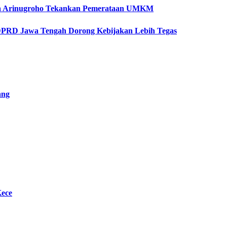
etya Arinugroho Tekankan Pemerataan UMKM
 DPRD Jawa Tengah Dorong Kebijakan Lebih Tegas
ang
Kece