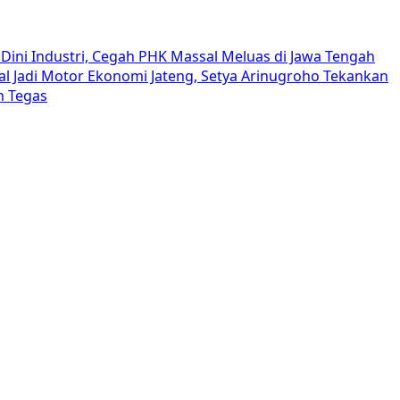
Dini Industri, Cegah PHK Massal Meluas di Jawa Tengah
al Jadi Motor Ekonomi Jateng, Setya Arinugroho Tekankan
h Tegas