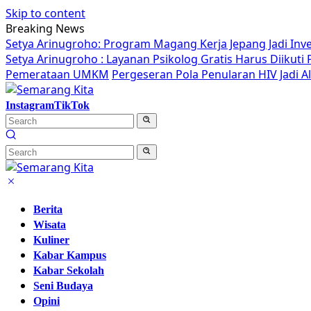
Skip to content
Breaking News
Setya Arinugroho: Program Magang Kerja Jepang Jadi Inv
Setya Arinugroho : Layanan Psikolog Gratis Harus Diikut
Pemerataan UMKM
Pergeseran Pola Penularan HIV Jadi 
Instagram
TikTok
Berita
Wisata
Kuliner
Kabar Kampus
Kabar Sekolah
Seni Budaya
Opini