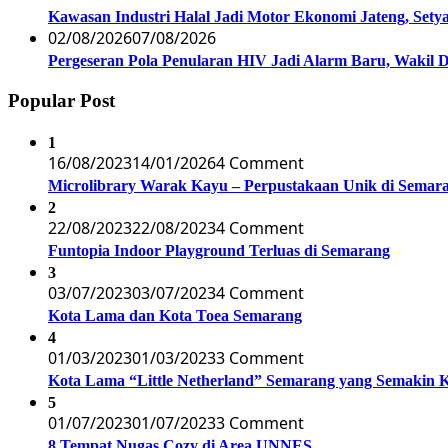
Kawasan Industri Halal Jadi Motor Ekonomi Jateng, S
02/08/2026
07/08/2026
Pergeseran Pola Penularan HIV Jadi Alarm Baru, Wakil
Popular Post
1
16/08/2023
14/01/2026
4 Comment
Microlibrary Warak Kayu – Perpustakaan Unik di Semar
2
22/08/2023
22/08/2023
4 Comment
Funtopia Indoor Playground Terluas di Semarang
3
03/07/2023
03/07/2023
4 Comment
Kota Lama dan Kota Toea Semarang
4
01/03/2023
01/03/2023
3 Comment
Kota Lama “Little Netherland” Semarang yang Semakin 
5
01/07/2023
01/07/2023
3 Comment
8 Tempat Nugas Cozy di Area UNNES