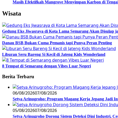
Masih Efektifkah Mangrove Menyimpan Karbon di Teng
Wisata
Gedung Eks Jiwasraya di Kota Lama Semarang Akan Disulap j
Danau BSB Bukan Cuma Pemanis tapi Punya Peran Penting
Liburan Seru Bareng Si Kecil di Jateng Kids Wonderland
8 Tempat di Semarang dengan Vibes Luar Negeri
Berita Terbaru
06/08/2026
07/08/2026
Setya Arinugroho: Program Magang Kerja Jepang Jadi In
05/08/2026
07/08/2026
Setya Arinugroho Dorong Sistem Deteksi Dini Industri, 