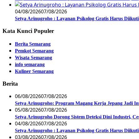
04/08/2026
07/08/2026
Setya Arinugroho : Layanan Psikolog Gratis Harus Diiku
Kata Kunci Populer
Berita Semarang
Pemkot Semarang
Wisata Semarang
info semarang
Kuliner Semarang
Berita
06/08/2026
07/08/2026
Setya Arinugroho: Program Magang Kerja Jepang Jadi In
05/08/2026
07/08/2026
Setya Arinugroho Dorong Sistem Deteksi Dini Industri, 
04/08/2026
07/08/2026
Setya Arinugroho : Layanan Psikolog Gratis Harus Diiku
03/08/2026
07/08/2026