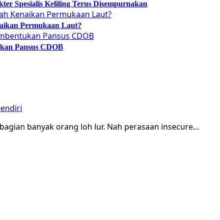
er Spesialis Keliling Terus Disempurnakan
naikan Permukaan Laut?
tukan Pansus CDOB
endiri
ebagian banyak orang loh lur. Nah perasaan insecure…