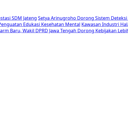
estasi SDM Jateng
Setya Arinugroho Dorong Sistem Deteksi 
i Penguatan Edukasi Kesehatan Mental
Kawasan Industri Hal
Alarm Baru, Wakil DPRD Jawa Tengah Dorong Kebijakan Lebi