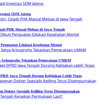
vestasi SDM Jateng
Cegah PHK Massal Meluas di Jawa Tengah
ti Penguatan Edukasi Kesehatan Mental
etya Arinugroho Tekankan Pemerataan UMKM
 DPRD Jawa Tengah Dorong Kebijakan Lebih Tegas
 Dokter Spesialis Keliling Terus Disempurnakan