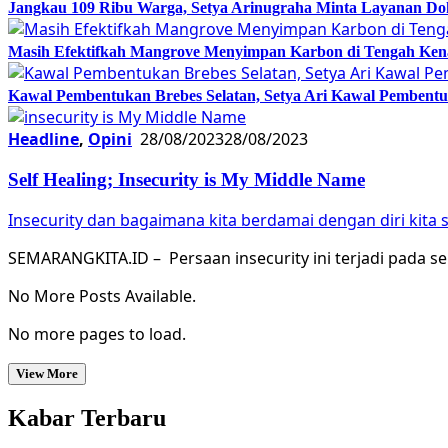
Jangkau 109 Ribu Warga, Setya Arinugraha Minta Layanan Dokt
Masih Efektifkah Mangrove Menyimpan Karbon di Tengah Ke
Kawal Pembentukan Brebes Selatan, Setya Ari Kawal Pemben
Headline
,
Opini
28/08/2023
28/08/2023
Self Healing; Insecurity is My Middle Name
Insecurity dan bagaimana kita berdamai dengan diri kita s
SEMARANGKITA.ID – Persaan insecurity ini terjadi pada s
No More Posts Available.
No more pages to load.
View More
Kabar Terbaru