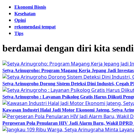
Ekonomi Bisnis
Kesehatan
Opini
rekomendasi tempat
Tips
berdamai dengan diri kita sendi
Setya Arinugroho: Program Magang Kerja Jepang Jadi Investa
Setya Arinugroho Dorong Sistem Deteksi Dini Industri, Cegah
Setya Arinugroho : Layanan Psikolog Gratis Harus Diikuti Pen
Kawasan Industri Halal Jadi Motor Ekonomi Jateng, Setya 
Pergeseran Pola Penularan HIV Jadi Alarm Baru, Wakil DPRD