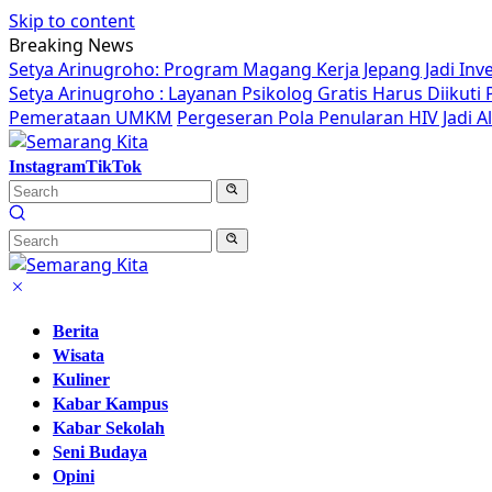
Skip to content
Breaking News
Setya Arinugroho: Program Magang Kerja Jepang Jadi Inv
Setya Arinugroho : Layanan Psikolog Gratis Harus Diikut
Pemerataan UMKM
Pergeseran Pola Penularan HIV Jadi 
Instagram
TikTok
Berita
Wisata
Kuliner
Kabar Kampus
Kabar Sekolah
Seni Budaya
Opini