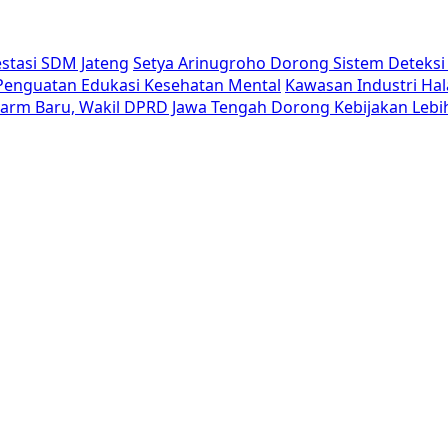
estasi SDM Jateng
Setya Arinugroho Dorong Sistem Deteksi 
i Penguatan Edukasi Kesehatan Mental
Kawasan Industri Hal
Alarm Baru, Wakil DPRD Jawa Tengah Dorong Kebijakan Lebi