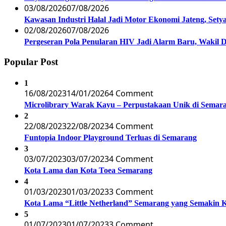
03/08/2026
07/08/2026
Kawasan Industri Halal Jadi Motor Ekonomi Jateng, S
02/08/2026
07/08/2026
Pergeseran Pola Penularan HIV Jadi Alarm Baru, Wakil
Popular Post
1
16/08/2023
14/01/2026
4 Comment
Microlibrary Warak Kayu – Perpustakaan Unik di Semar
2
22/08/2023
22/08/2023
4 Comment
Funtopia Indoor Playground Terluas di Semarang
3
03/07/2023
03/07/2023
4 Comment
Kota Lama dan Kota Toea Semarang
4
01/03/2023
01/03/2023
3 Comment
Kota Lama “Little Netherland” Semarang yang Semakin 
5
01/07/2023
01/07/2023
3 Comment