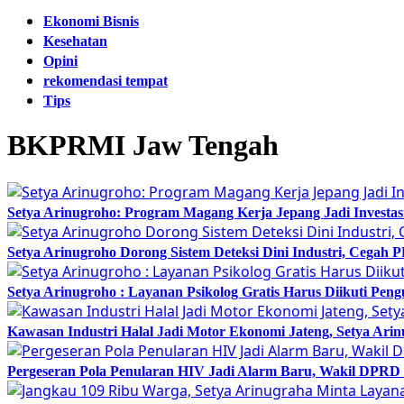
Ekonomi Bisnis
Kesehatan
Opini
rekomendasi tempat
Tips
BKPRMI Jaw Tengah
Setya Arinugroho: Program Magang Kerja Jepang Jadi Investa
Setya Arinugroho Dorong Sistem Deteksi Dini Industri, Cegah
Setya Arinugroho : Layanan Psikolog Gratis Harus Diikuti Pen
Kawasan Industri Halal Jadi Motor Ekonomi Jateng, Setya 
Pergeseran Pola Penularan HIV Jadi Alarm Baru, Wakil DPRD