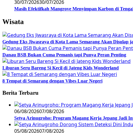
30/07/2026
30/07/2026
Masih Efektifkah Mangrove Menyimpan Karbon di Teng
Wisata
Gedung Eks Jiwasraya di Kota Lama Semarang Akan Disulap j
Danau BSB Bukan Cuma Pemanis tapi Punya Peran Penting
Liburan Seru Bareng Si Kecil di Jateng Kids Wonderland
8 Tempat di Semarang dengan Vibes Luar Negeri
Berita Terbaru
06/08/2026
07/08/2026
Setya Arinugroho: Program Magang Kerja Jepang Jadi In
05/08/2026
07/08/2026