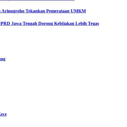
etya Arinugroho Tekankan Pemerataan UMKM
 DPRD Jawa Tengah Dorong Kebijakan Lebih Tegas
ang
Kece