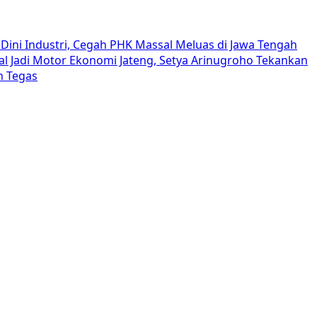
Dini Industri, Cegah PHK Massal Meluas di Jawa Tengah
al Jadi Motor Ekonomi Jateng, Setya Arinugroho Tekankan
h Tegas