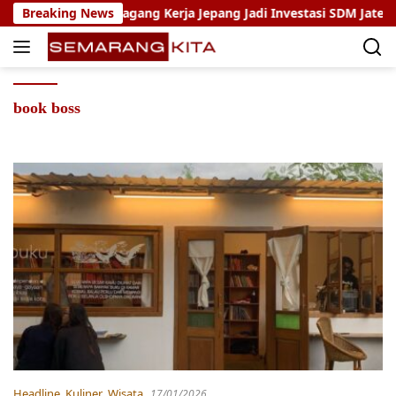
Skip
ho: Program Magang Kerja Jepang Jadi Investasi SDM Jateng
Breaking News
to
content
book boss
Headline
,
Kuliner
,
Wisata
17/01/2026