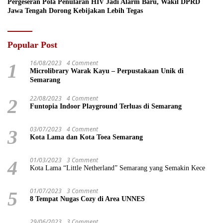
Pergeseran Pola Penularan HIV Jadi Alarm Baru, Wakil DPRD
Jawa Tengah Dorong Kebijakan Lebih Tegas
Popular Post
16/08/2023
4 Comment
1
Microlibrary Warak Kayu – Perpustakaan Unik di
Semarang
22/08/2023
4 Comment
2
Funtopia Indoor Playground Terluas di Semarang
03/07/2023
4 Comment
3
Kota Lama dan Kota Toea Semarang
01/03/2023
3 Comment
4
Kota Lama “Little Netherland” Semarang yang Semakin Kece
01/07/2023
3 Comment
5
8 Tempat Nugas Cozy di Area UNNES
29/06/2023
3 Comment