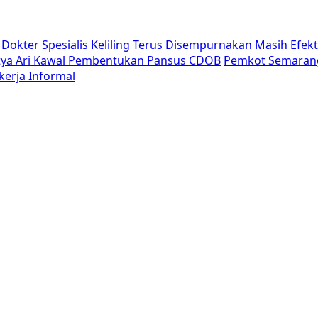
Dokter Spesialis Keliling Terus Disempurnakan
Masih Efek
tya Ari Kawal Pembentukan Pansus CDOB
Pemkot Semaran
erja Informal