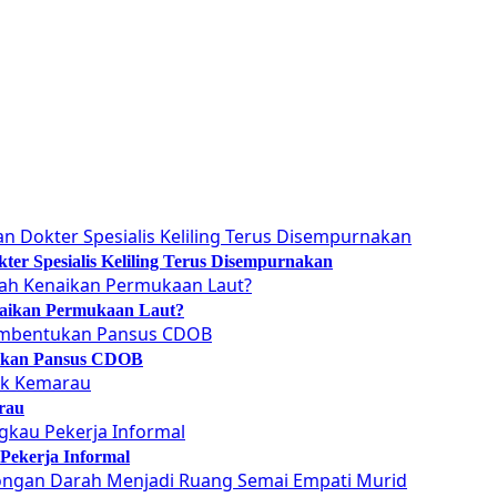
er Spesialis Keliling Terus Disempurnakan
naikan Permukaan Laut?
tukan Pansus CDOB
rau
Pekerja Informal