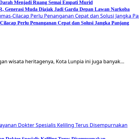
 Darah Menjadi Ruang Semai Empati Murid
Generasi Muda Diajak Jadi Garda Depan Lawan Narkoba
lacap Perlu Penanganan Cepat dan Solusi Jangka Panjang
an wisata heritagenya, Kota Lunpia ini juga banyak…
 Dokter Spesialis Keliling Terus Disempurnakan