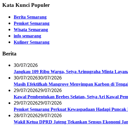
Kata Kunci Populer
Berita Semarang
Pemkot Semarang
Wisata Semarang
info semarang
Kuliner Semarang
Berita
30/07/2026
Jangkau 109 Ribu Warga, Setya Arinugraha Minta Layanan
30/07/2026
30/07/2026
Masih Efektifkah Mangrove Menyimpan Karbon di Teng
29/07/2026
29/07/2026
Kawal Pembentukan Brebes Selatan, Setya Ari Kawal P
29/07/2026
29/07/2026
Pemkot Semarang Perkuat Kewaspadaan Hadapi Puncak
28/07/2026
29/07/2026
Wakil Ketua DPRD Jateng Tekankan Sensus Ekonomi Jan