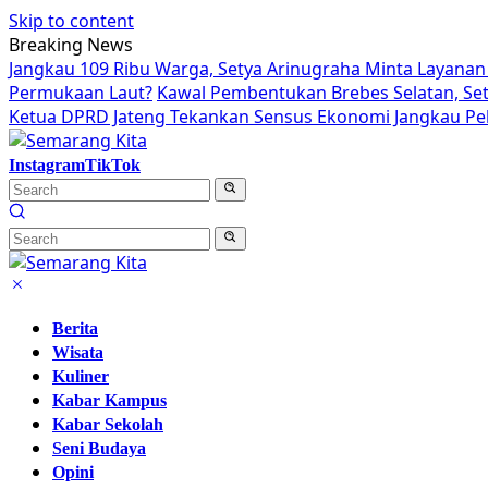
Skip to content
Breaking News
Jangkau 109 Ribu Warga, Setya Arinugraha Minta Layanan 
Permukaan Laut?
Kawal Pembentukan Brebes Selatan, Se
Ketua DPRD Jateng Tekankan Sensus Ekonomi Jangkau Pek
Instagram
TikTok
Berita
Wisata
Kuliner
Kabar Kampus
Kabar Sekolah
Seni Budaya
Opini