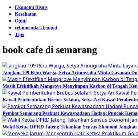
Ekonomi Bisnis
Kesehatan
Opini
rekomendasi tempat
Tips
book cafe di semarang
Jangkau 109 Ribu Warga, Setya Arinugraha Minta Layanan Dokt
Masih Efektifkah Mangrove Menyimpan Karbon di Tengah Ke
Kawal Pembentukan Brebes Selatan, Setya Ari Kawal Pemben
Pemkot Semarang Perkuat Kewaspadaan Hadapi Puncak Kema
Wakil Ketua DPRD Jateng Tekankan Sensus Ekonomi Jangkau 