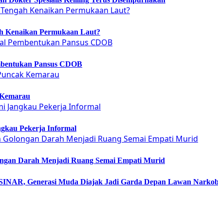
ah Kenaikan Permukaan Laut?
embentukan Pansus CDOB
 Kemarau
gkau Pekerja Informal
ongan Darah Menjadi Ruang Semai Empati Murid
NAR, Generasi Muda Diajak Jadi Garda Depan Lawan Narko