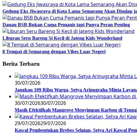
Gedung Eks Jiwasraya di Kota Lama Semarang Akan Disulap j
Danau BSB Bukan Cuma Pemanis tapi Punya Peran Penting
Liburan Seru Bareng Si Kecil di Jateng Kids Wonderland
8 Tempat di Semarang dengan Vibes Luar Negeri
Berita Terbaru
30/07/2026
Jangkau 109 Ribu Warga, Setya Arinugraha Minta Layanan
30/07/2026
30/07/2026
Masih Efektifkah Mangrove Menyimpan Karbon di Teng
29/07/2026
29/07/2026
Kawal Pembentukan Brebes Selatan, Setya Ari Kawal P