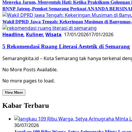
Menyeka Jarum, Menyentuh Hati: Ketika Praktikum Golongan
BNNP Jateng–Pemkot Semarang Perkuat ANANDA BERSINAR, 
Wakil DPRD Jawa Tengah: Kekeringan Musiman di Banyumas-Ci
Headline
,
Kuliner
,
Wisata
17/01/2026
17/01/2026
5 Rekomendasi Ruang Literasi Aestetik di Semarang
Semarangkita.id – Kota Semarang tak hanya terkenal deng
No More Posts Available.
No more pages to load.
View More
Kabar Terbaru
30/07/2026
Jangkau 109 Ribu Warga, Setya Arinugraha Minta Layanan