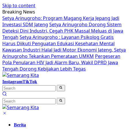
Skip to content
Breaking News
Setya Arinugroho: Program Magang Kerja Jepang Jadi
Investasi SDM Jateng
Setya Arinugroho Dorong Sistem
Deteksi Dini Industri, Cegah PHK Massal Meluas di Jawa
Tengah
Setya Arinugroho : Layanan Psikolog Gratis
Harus Diikuti Penguatan Edukasi Kesehatan Mental
Kawasan Industri Halal Jadi Motor Ekonomi Jateng, Setya
Arinugroho Tekankan Pemerataan UMKM
Pergeseran
Pola Penularan HIV Jadi Alarm Baru, Wakil DPRD Jawa
Tengah Dorong Kebijakan Lebih Tegas
Instagram
TikTok
Berita