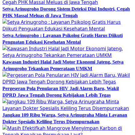
Setya Arinugroho Dorong Sistem Deteksi Dini Industri, Cegah
PHK Massal Meluas di Jawa Tengah
Setya Arinugroho : Layanan Psikolog Gratis Harus Diikuti
Penguatan Edukasi Kesehatan Mental
Kawasan Industri Halal Jadi Motor Ekonomi Jateng, Setya
Arinugroho Tekankan Pemerataan UMKM
Pergeseran Pola Penularan HIV Jadi Alarm Baru, Wakil
DPRD Jawa Tengah Dorong Kebijakan Lebih Tegas
Jangkau 109 Ribu Warga, Setya Arinugraha Minta Layanan
Dokter Spesialis Keliling Terus Disempurnakan