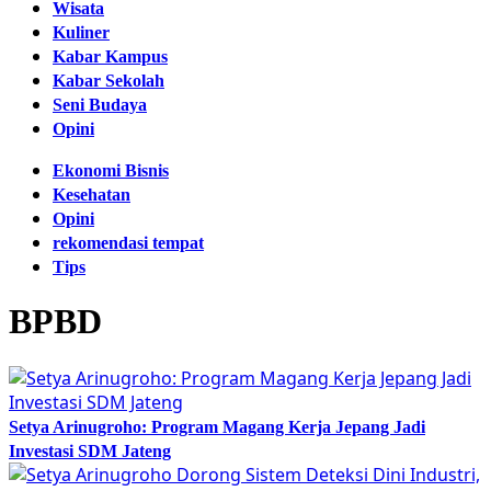
Wisata
Kuliner
Kabar Kampus
Kabar Sekolah
Seni Budaya
Opini
Ekonomi Bisnis
Kesehatan
Opini
rekomendasi tempat
Tips
BPBD
Setya Arinugroho: Program Magang Kerja Jepang Jadi
Investasi SDM Jateng